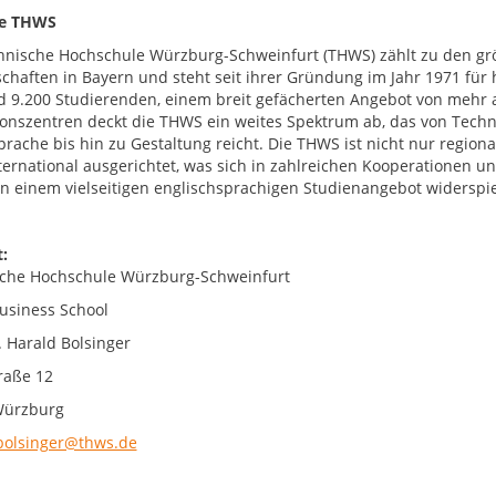
ie THWS
hnische Hochschule Würzburg-Schweinfurt (THWS) zählt zu den g
chaften in Bayern und steht seit ihrer Gründung im Jahr 1971 fü
d 9.200 Studierenden, einem breit gefächerten Angebot von mehr 
onszentren deckt die THWS ein weites Spektrum ab, das von Techni
prache bis hin zu Gestaltung reicht. Die THWS ist nicht nur region
nternational ausgerichtet, was sich in zahlreichen Kooperationen
 in einem vielseitigen englischsprachigen Studienangebot widerspie
:
che Hochschule Würzburg-Schweinfurt
siness School
. Harald Bolsinger
raße 12
Würzburg
bolsinger@thws.de