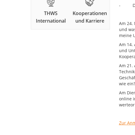
- Diens
THWS
Kooperationen
International
und Karriere
Am 24. 
und was
meine U
Am 14. 
und Unt
Koopera
Am 21. A
Technik
Geschäf
wie ein
Am Dien
online 
werteor
Zur An