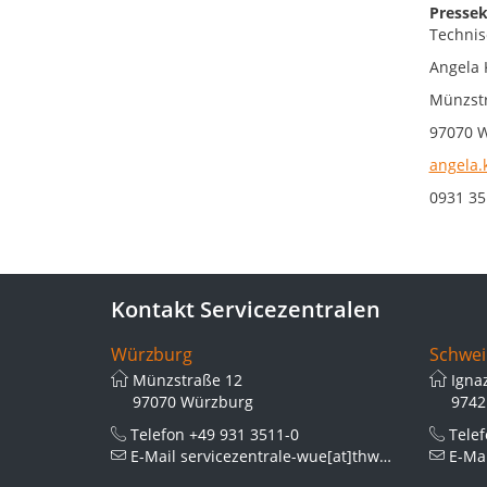
Pressek
Technis
Angela 
Münzst
97070 
angela.
0931 35
Kontakt Servicezentralen
Würzburg
Schwei
Münzstraße 12
Igna
97070 Würzburg
9742
Telefon
+49 931 3511-0
Tele
E-Mail
servicezentrale-wue[at]thws.de
E-Ma