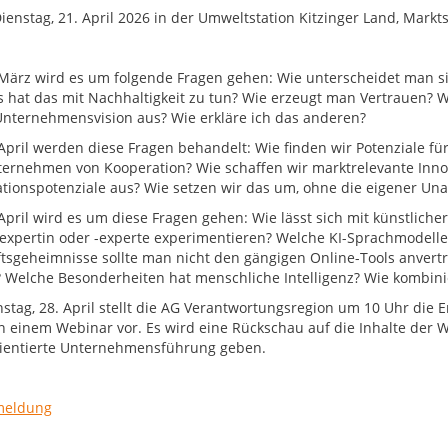
tag, 21. April 2026 in der Umweltstation Kitzinger Land, Marktst
März wird es um folgende Fragen gehen: Wie unterscheidet man si
 hat das mit Nachhaltigkeit zu tun? Wie erzeugt man Vertrauen?
nternehmensvision aus? Wie erkläre ich das anderen?
April werden diese Fragen behandelt: Wie finden wir Potenziale f
ernehmen von Kooperation? Wie schaffen wir marktrelevante Inn
tionspotenziale aus? Wie setzen wir das um, ohne die eigener Una
pril wird es um diese Fragen gehen: Wie lässt sich mit künstlicher I
expertin oder -experte experimentieren? Welche KI-Sprachmodelle
tsgeheimnisse sollte man nicht den gängigen Online-Tools anvert
? Welche Besonderheiten hat menschliche Intelligenz? Wie kombini
stag, 28. April stellt die AG Verantwortungsregion um 10 Uhr die
in einem Webinar vor. Es wird eine Rückschau auf die Inhalte der 
ientierte Unternehmensführung geben.
meldung