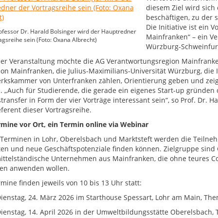
diesem Ziel wird sic
beschäftigen, zu der 
Die Initiative ist ei
fessor Dr. Harald Bolsinger wird der Hauptredner
Mainfranken“ – ein V
agsreihe sein (Foto: Oxana Albrecht)
Würzburg-Schweinfur
ser Veranstaltung möchte die AG Verantwortungsregion Mainfran
ion Mainfranken, die Julius-Maximilians-Universität Würzburg, die
kskammer von Unterfranken zählen, Orientierung geben und zeig
 „Auch für Studierende, die gerade ein eigenes Start-up gründen
transfer in Form der vier Vorträge interessant sein“, so Prof. Dr.
ferent dieser Vortragsreihe.
rmine vor Ort, ein Termin online via Webinar
 Terminen in Lohr, Oberelsbach und Marktsteft werden die Teil
ten und neue Geschäftspotenziale finden können. Zielgruppe sind
ittelständische Unternehmen aus Mainfranken, die ohne teures Cons
en anwenden wollen.
mine finden jeweils von 10 bis 13 Uhr statt:
tag, 24. März 2026 im Starthouse Spessart, Lohr am Main, Them
tag, 14. April 2026 in der Umweltbildungsstätte Oberelsbach, 