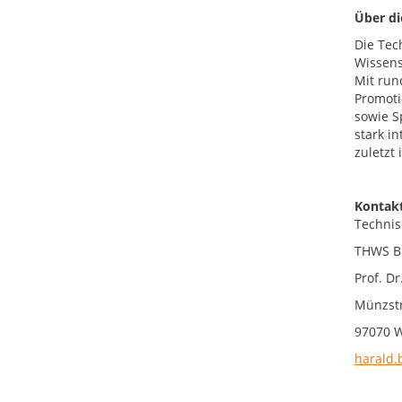
Über d
Die Tec
Wissens
Mit run
Promoti
sowie S
stark i
zuletzt
Kontakt
Technis
THWS Bu
Prof. Dr
Münzst
97070 
harald.