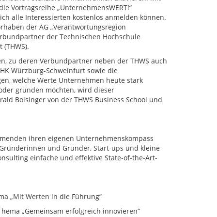
h die Vortragsreihe „UnternehmensWERT!“
sich alle Interessierten kostenlos anmelden können.
n Vorhaben der AG „Verantwortungsregion
erbundpartner der Technischen Hochschule
t (THWS).
ken, zu deren Verbundpartner neben der THWS auch
 IHK Würzburg-Schweinfurt sowie die
en, welche Werte Unternehmen heute stark
 oder gründen möchten, wird dieser
 Harald Bolsinger von der THWS Business School und
nehmenden ihren eigenen Unternehmenskompass
 Gründerinnen und Gründer, Start-ups und kleine
ulting einfache und effektive State-of-the-Art-
a „Mit Werten in die Führung“
Thema „Gemeinsam erfolgreich innovieren“