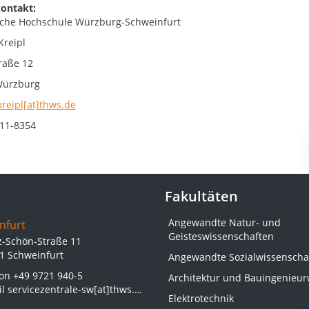
ontakt:
che Hochschule Würzburg-Schweinfurt
Kreipl
raße 12
Würzburg
kreipl[at]thws.de
11-8354
Fakultäten
Angewandte Natur- und
nfurt
Geisteswissenschaften
z-Schön-Straße 11
1 Schweinfurt
Angewandte Sozialwissenscha
fon
+49 9721 940-5
Architektur und Bauingenieu
il
servicezentrale-sw[at]thws.de
Elektrotechnik