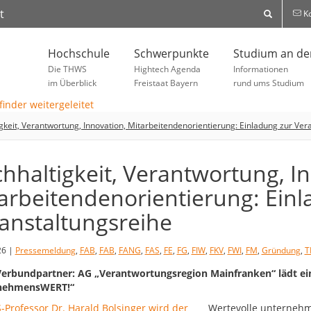
t
Ko
Hochschule
Schwerpunkte
Studium an d
Die THWS
Hightech Agenda
Informationen
im Überblick
Freistaat Bayern
rund ums Studium
gkeit, Verantwortung, Innovation, Mitarbeitendenorientierung: Einladung zur Ver
hhaltigkeit, Verantwortung, I
arbeitendenorientierung: Einl
anstaltungsreihe
26 |
Pressemeldung
,
FAB
,
FAB
,
FANG
,
FAS
,
FE
,
FG
,
FIW
,
FKV
,
FWI
,
FM
,
Gründung
,
T
rbundpartner: AG „Verantwortungsregion Mainfranken“ lädt ei
nehmensWERT!“
Wertevolle unternehme