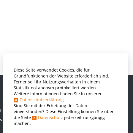
Diese Seite verwendet Cookies, die für
Grundfunktionen der Website erforderlich sind.
Ferner soll Ihr Nutzungsverhalten in einem
Statistiktool anonym protokolliert werden.
Weitere Informationen finden Sie in unserer
Informatik und Wirtschaftsinformatik
Datenschutzerklärung
.
Kunststofftechnik und Vermessung
Sind Sie mit der Erhebung der Daten
ften
einverstanden? Diese Einstellung können Sie über
Maschinenbau
die Seite
Datenschutz
jederzeit rückgängig
rwesen
THWS Business School
machen.
Wirtschaftsingenieurwesen