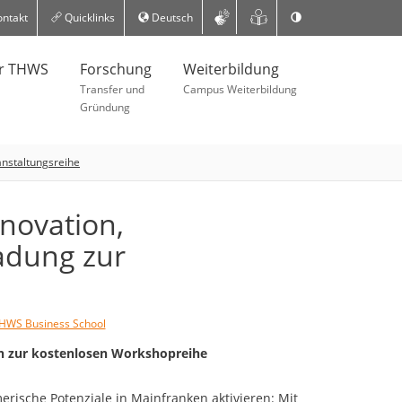
ntakt
Quicklinks
Deutsch
er THWS
Forschung
Weiterbildung
Transfer und
Campus Weiterbildung
Gründung
anstaltungsreihe
nnovation,
adung zur
HWS Business School
n zur kostenlosen Workshopreihe
rische Potenziale in Mainfranken aktivieren: Mit