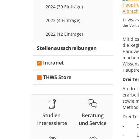
2024 (39 Einträge)
2023 (4 Einträge)
THWS-Pro
der Vortr
2022 (12 Einträge)
Mit die
die Reg
Stellenausschreibungen
Handwer
machen.
Intranet
Wissens
Hauptre
THWS Store
Drei Te
An drei
erarbei
sowie m
Method
Studien-
Beratung
Drei Ter
interessierte
und Service
- Diens
- Diens