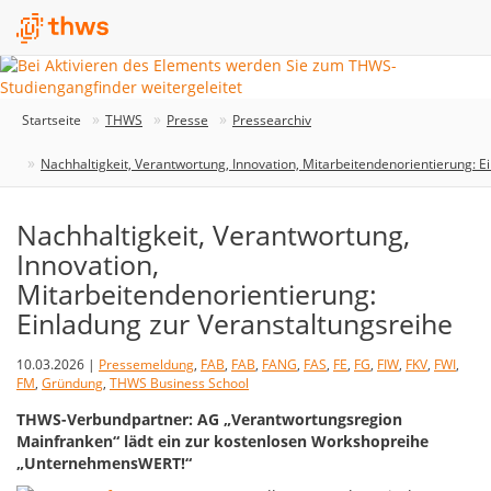
Startseite
THWS
Presse
Pressearchiv
Nachhaltigkeit, Verantwortung, Innovation, Mitarbeitendenorientierung: E
Nachhaltigkeit, Verantwortung,
Innovation,
Mitarbeitendenorientierung:
Einladung zur Veranstaltungsreihe
10.03.2026 |
Pressemeldung
,
FAB
,
FAB
,
FANG
,
FAS
,
FE
,
FG
,
FIW
,
FKV
,
FWI
,
FM
,
Gründung
,
THWS Business School
THWS-Verbundpartner: AG „Verantwortungsregion
Mainfranken“ lädt ein zur kostenlosen Workshopreihe
„UnternehmensWERT!“