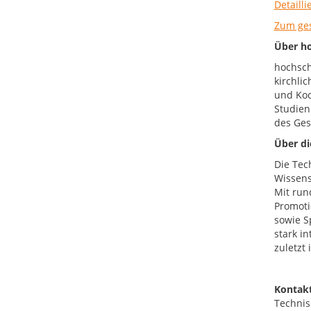
Detaill
Zum ge
Über ho
hochsch
kirchli
und Koo
Studien
des Ges
Über di
Die Tec
Wissens
Mit run
Promoti
sowie S
stark i
zuletzt
Kontakt
Technis