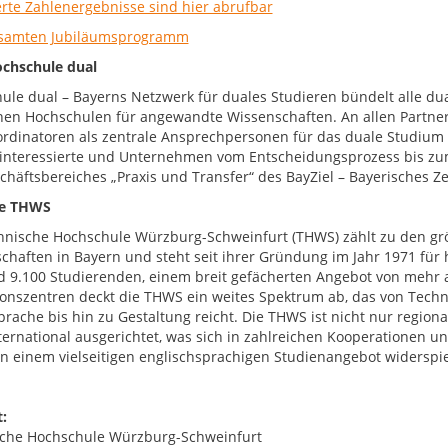
ierte Zahlenergebnisse sind hier abrufbar
samten Jubiläumsprogramm
chschule dual
ule dual – Bayerns Netzwerk für duales Studieren bündelt alle du
chen Hochschulen für angewandte Wissenschaften. An allen Partner
rdinatoren als zentrale Ansprechpersonen für das duale Studium 
interessierte und Unternehmen vom Entscheidungsprozess bis zum 
chäftsbereiches „Praxis und Transfer“ des BayZiel – Bayerisches Z
e THWS
hnische Hochschule Würzburg-Schweinfurt (THWS) zählt zu den g
chaften in Bayern und steht seit ihrer Gründung im Jahr 1971 fü
d 9.100 Studierenden, einem breit gefächerten Angebot von mehr 
onszentren deckt die THWS ein weites Spektrum ab, das von Techni
prache bis hin zu Gestaltung reicht. Die THWS ist nicht nur region
nternational ausgerichtet, was sich in zahlreichen Kooperationen
 in einem vielseitigen englischsprachigen Studienangebot widerspie
:
che Hochschule Würzburg-Schweinfurt