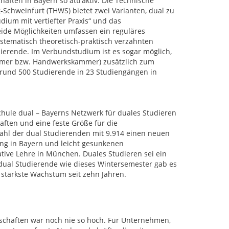
ften in Bayern so attraktiv. Die Technische
Schweinfurt (THWS) bietet zwei Varianten, dual zu
udium mit vertiefter Praxis“ und das
ide Möglichkeiten umfassen ein reguläres
ystematisch theoretisch-praktisch verzahnten
dierende. Im Verbundstudium ist es sogar möglich,
mmer bzw. Handwerkskammer) zusätzlich zum
rund 500 Studierende in 23 Studiengängen in
hule dual – Bayerns Netzwerk für duales Studieren
ften und eine feste Größe für die
Zahl der dual Studierenden mit 9.914 einen neuen
ng in Bayern und leicht gesunkenen
tive Lehre in München. Duales Studieren sei ein
e dual Studierende wie dieses Wintersemester gab es
stärkste Wachstum seit zehn Jahren.
schaften war noch nie so hoch. Für Unternehmen,