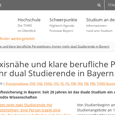
t
Ko
Hochschule
Schwerpunkte
Studium an d
Die THWS
Hightech Agenda
Informationen
im Überblick
Freistaat Bayern
rund ums Studium
e und klare berufliche Perspektiven: Immer mehr dual Studierende in Bayern
xisnähe und klare berufliche 
r dual Studierende in Bayern
26 |
Pressemeldung
,
FAB
,
FAB
,
FANG
,
FAS
,
FE
,
FG
,
FIW
,
FKV
,
FM
,
FWI
,
THWS Busine
ftesicherung in Bayern: Seit 20 Jahren ist das duale Studium ein
ndte Wissenschaften
Von Studienbeginn an 
Studienangebote an 19