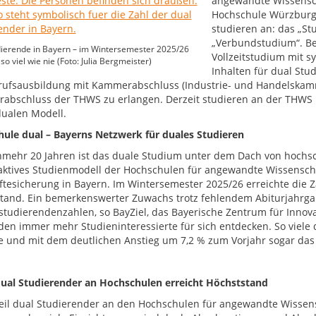
angewandte Wissenscha
Hochschule Würzburg-
studieren an: das „St
„Verbundstudium“. Be
ierende in Bayern – im Wintersemester 2025/26
Vollzeitstudium mit s
so viel wie nie (Foto: Julia Bergmeister)
Inhalten für dual Stu
rufsausbildung mit Kammerabschluss (Industrie- und Handelska
rabschluss der THWS zu erlangen. Derzeit studieren an der THWS 
ualen Modell.
ule dual – Bayerns Netzwerk für duales Studieren
nmehr 20 Jahren ist das duale Studium unter dem Dach von hochsc
raktives Studienmodell der Hochschulen für angewandte Wissenscha
ftesicherung in Bayern. Im Wintersemester 2025/26 erreichte die 
tand. Ein bemerkenswerter Zuwachs trotz fehlendem Abiturjahrga
tudierendenzahlen, so BayZiel, das Bayerische Zentrum für Innova
, den immer mehr Studieninteressierte für sich entdecken. So viel
e und mit dem deutlichen Anstieg um 7,2 % zum Vorjahr sogar das 
dual Studierender an Hochschulen erreicht Höchststand
eil dual Studierender an den Hochschulen für angewandte Wissen