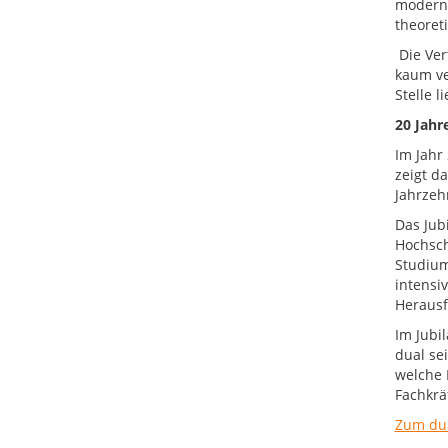
moderne
theoret
Die Ver
kaum ve
Stelle 
20 Jahr
Im Jahr
zeigt d
Jahrzeh
Das Jub
Hochsch
Studium
intensi
Herausf
Im Jubi
dual se
welche 
Fachkrä
Zum du