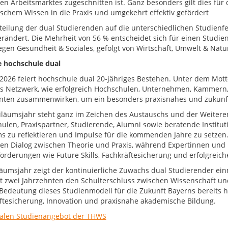
n Arbeitsmarktes zugeschnitten ist. Ganz besonders gilt dies für 
ischem Wissen in die Praxis und umgekehrt effektiv gefördert
teilung der dual Studierenden auf die unterschiedlichen Studienfe
rändert. Die Mehrheit von 56 % entscheidet sich für einen Studie
liegen Gesundheit & Soziales, gefolgt von Wirtschaft, Umwelt & Nat
e hochschule dual
 2026 feiert hochschule dual 20‑jähriges Bestehen. Unter dem Mot
as Netzwerk, wie erfolgreich Hochschulen, Unternehmen, Kammern, 
nten zusammenwirken, um ein besonders praxisnahes und zukunfts
iläumsjahr steht ganz im Zeichen des Austauschs und der Weiter
ulen, Praxispartner, Studierende, Alumni sowie beratende Insti
s zu reflektieren und Impulse für die kommenden Jahre zu setzen
ven Dialog zwischen Theorie und Praxis, während Expertinnen und
orderungen wie Future Skills, Fachkräftesicherung und erfolgreic
läumsjahr zeigt der kontinuierliche Zuwachs dual Studierender ei
it zwei Jahrzehnten den Schulterschluss zwischen Wissenschaft und 
Bedeutung dieses Studienmodell für die Zukunft Bayerns bereits heu
ftesicherung, Innovation und praxisnahe akademische Bildung.
alen Studienangebot der THWS