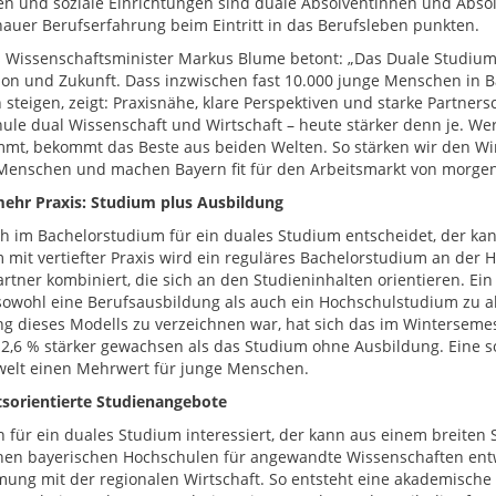
n und soziale Einrichtungen sind duale Absolventinnen und Absol
auer Berufserfahrung beim Eintritt in das Berufsleben punkten.
 Wissenschaftsminister Markus Blume betont: „Das Duale Studium i
ion und Zukunft. Dass inzwischen fast 10.000 junge Menschen in B
h steigen, zeigt: Praxisnähe, klare Perspektiven und starke Partner
ule dual Wissenschaft und Wirtschaft – heute stärker denn je. We
mt, bekommt das Beste aus beiden Welten. So stärken wir den Wir
Menschen und machen Bayern fit für den Arbeitsmarkt von morgen
hr Praxis: Studium plus Ausbildung
h im Bachelorstudium für ein duales Studium entscheidet, der ka
 mit vertiefter Praxis wird ein reguläres Bachelorstudium an der 
artner kombiniert, die sich an den Studieninhalten orientieren. Ei
sowohl eine Berufsausbildung als auch ein Hochschulstudium zu ab
g dieses Modells zu verzeichnen war, hat sich das im Wintersem
 12,6 % stärker gewachsen als das Studium ohne Ausbildung. Eine s
welt einen Mehrwert für junge Menschen.
sorientierte Studienangebote
h für ein duales Studium interessiert, der kann aus einem breite
chen bayerischen Hochschulen für angewandte Wissenschaften entw
ung mit der regionalen Wirtschaft. So entsteht eine akademische A