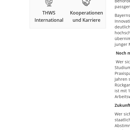
Behörde
passgen
THWS
Kooperationen
Bayerns
International
und Karriere
Innovat
deutlic
hochsch
übernim
junger 
Noch me
Wer sic
Studium
Praxisp
Jahren 
Rückgan
ist mit
Arbeits
Zukunft
Wer sic
staatli
Abstimm