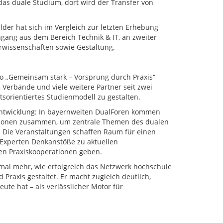
das duale Studium, dort wird der Transfer von
lder hat sich im Vergleich zur letzten Erhebung
ngang aus dem Bereich Technik & IT, an zweiter
urwissenschaften sowie Gestaltung.
to „Gemeinsam stark – Vorsprung durch Praxis“
Verbände und viele weitere Partner seit zwei
orientiertes Studienmodell zu gestalten.
entwicklung: In bayernweiten DualForen kommen
tutionen zusammen, um zentrale Themen des dualen
. Die Veranstaltungen schaffen Raum für einen
 Experten Denkanstöße zu aktuellen
hen Praxiskooperationen geben.
nmal mehr, wie erfolgreich das Netzwerk hochschule
Praxis gestaltet. Er macht zugleich deutlich,
te hat – als verlässlicher Motor für