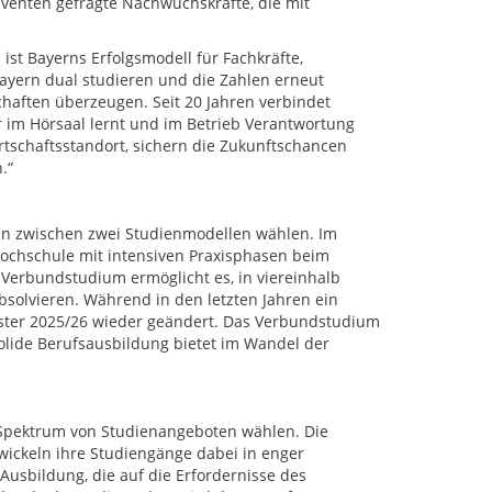
venten gefragte Nachwuchskräfte, die mit
st Bayerns Erfolgsmodell für Fachkräfte,
ayern dual studieren und die Zahlen erneut
schaften überzeugen. Seit 20 Jahren verbindet
r im Hörsaal lernt und im Betrieb Verantwortung
tschaftsstandort, sichern die Zukunftschancen
.“
nn zwischen zwei Studienmodellen wählen. Im
Hochschule mit intensiven Praxisphasen beim
n Verbundstudium ermöglicht es, in viereinhalb
solvieren. Während in den letzten Jahren ein
ester 2025/26 wieder geändert. Das Verbundstudium
olide Berufsausbildung bietet im Wandel der
n Spektrum von Studienangeboten wählen. Die
ickeln ihre Studiengänge dabei in enger
usbildung, die auf die Erfordernisse des