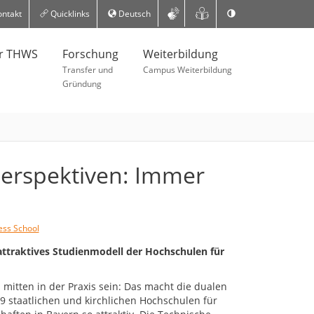
ntakt
Quicklinks
Deutsch
er THWS
Forschung
Weiterbildung
Transfer und
Campus Weiterbildung
Gründung
Perspektiven: Immer
ss School
 attraktives Studienmodell der Hochschulen für
mitten in der Praxis sein: Das macht die dualen
 staatlichen und kirchlichen Hochschulen für