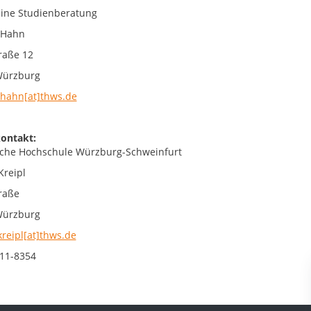
ine Studienberatung
 Hahn
raße 12
Würzburg
hahn[at]thws.de
ontakt:
che Hochschule Würzburg-Schweinfurt
Kreipl
raße
Würzburg
kreipl[at]thws.de
11-8354