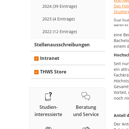
2024 (39 Einträge)
2023 (4 Einträge)
Dual Stud
waren es 
2022 (12 Einträge)
eine Be
Bachelo
Stellenausschreibungen
einem d
Hochsch
Intranet
Seit nu
ein att
THWS Store
Fachkrä
Höchsts
Gesamts
Vorteil
noch ni
Studien-
Beratung
interessierte
und Service
Anteil 
Der Ant