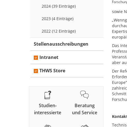
Forschung
2024 (39 Einträge)
sowie N
2023 (4 Einträge)
„Wenngl
durchau
2022 (12 Einträge)
Experti
europäi
Stellenausschreibungen
Das Int
Profess
Intranet
Veranst
aber au
THWS Store
Der Ref
Erforde
Europe“
zahlrei
Schmitt
Forschu
Studien-
Beratung
interessierte
und Service
Kontakt
Technis