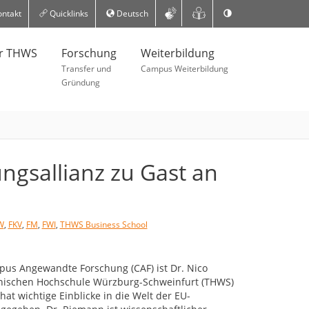
ntakt
Quicklinks
Deutsch
er THWS
Forschung
Weiterbildung
Transfer und
Campus Weiterbildung
Gründung
ngsallianz zu Gast an
W
,
FKV
,
FM
,
FWI
,
THWS Business School
mpus Angewandte Forschung (CAF) ist Dr. Nico
nischen Hochschule Würzburg-Schweinfurt (THWS)
at wichtige Einblicke in die Welt der EU-