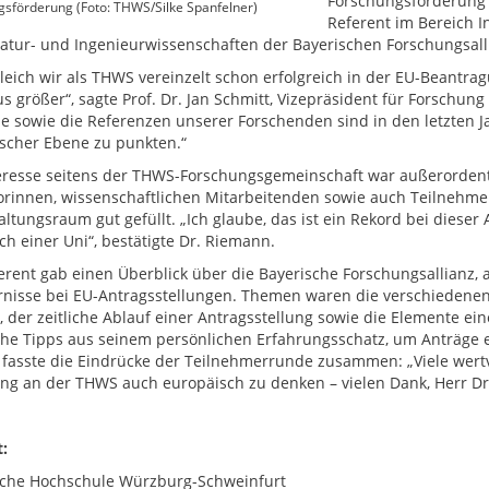
Forschungsförderung 
sförderung (Foto: THWS/Silke Spanfelner)
Referent im Bereich 
atur- und Ingenieurwissenschaften der Bayerischen Forschungsall
eich wir als THWS vereinzelt schon erfolgreich in der EU-Beantrag
s größer“, sagte Prof. Dr. Jan Schmitt, Vizepräsident für Forsch
se sowie die Referenzen unserer Forschenden sind in den letzten 
scher Ebene zu punkten.“
eresse seitens der THWS-Forschungsgemeinschaft war außerordentli
orinnen, wissenschaftlichen Mitarbeitenden sowie auch Teilneh
altungsraum gut gefüllt. „Ich glaube, das ist ein Rekord bei dieser
ch einer Uni“, bestätigte Dr. Riemann.
erent gab einen Überblick über die Bayerische Forschungsallianz, a
rnisse bei EU-Antragsstellungen. Themen waren die verschiedene
, der zeitliche Ablauf einer Antragsstellung sowie die Elemente 
che Tipps aus seinem persönlichen Erfahrungsschatz, um Anträge erf
 fasste die Eindrücke der Teilnehmerrunde zusammen: „Viele wertvo
ng an der THWS auch europäisch zu denken – vielen Dank, Herr Dr
:
che Hochschule Würzburg-Schweinfurt