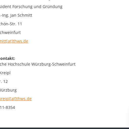
sident Forschung und Gründung
.-Ing. Jan Schmitt
chön-Str. 11
chweinfurt
mitt[at]thws.de
ontakt:
che Hochschule Würzburg-Schweinfurt
Kreipl
. 12
Würzburg
kreipl[at]thws.de
11-8354