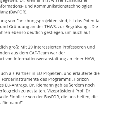
gegeben. Dr. Riemann ist wissenschaftlicher
Informations- und Kommunikationstechnologien
ianz (BayFOR).
ung von Forschungsprojekten sind, ist das Potential
ung und Gründung an der THWS, zur Begrüßung. „Die
Jahren ebenso deutlich gestiegen, um auch auf
ch groß: Mit 29 interessierten Professoren und
menden aus dem CAF-Team war der
 Art von Informationsveranstaltung an einer HAW,
uch als Partner in EU-Projekten, und erläuterte die
n Förderinstrumente des Programms „Horizon
eines EU-Antrags. Dr. Riemann gab außerdem noch
olgreich zu gestalten. Vizepräsident Prof. Dr.
lle Einblicke von der BayFOR, die uns helfen, die
. Riemann!“