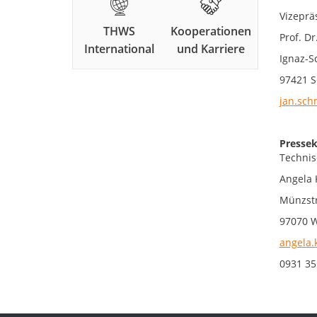
Vizeprä
THWS
Kooperationen
Prof. Dr
International
und Karriere
Ignaz-S
97421 S
jan.sch
Pressek
Technis
Angela 
Münzstr
97070 
angela.
0931 35