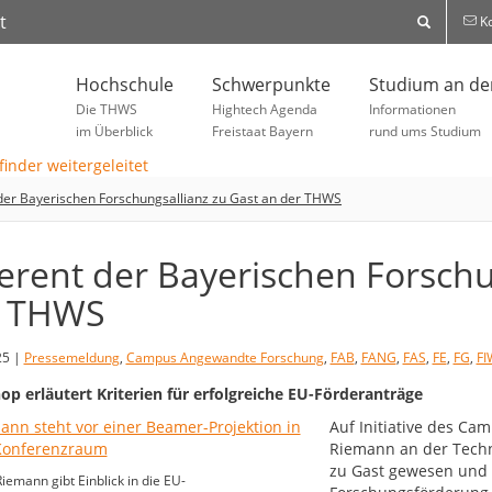
t
Ko
Hochschule
Schwerpunkte
Studium an d
Die THWS
Hightech Agenda
Informationen
im Überblick
Freistaat Bayern
rund ums Studium
der Bayerischen Forschungsallianz zu Gast an der THWS
erent der Bayerischen Forschu
r THWS
25 |
Pressemeldung
,
Campus Angewandte Forschung
,
FAB
,
FANG
,
FAS
,
FE
,
FG
,
FI
p erläutert Kriterien für erfolgreiche EU-Förderanträge
Auf Initiative des Ca
Riemann an der Tech
zu Gast gewesen und h
Riemann gibt Einblick in die EU-