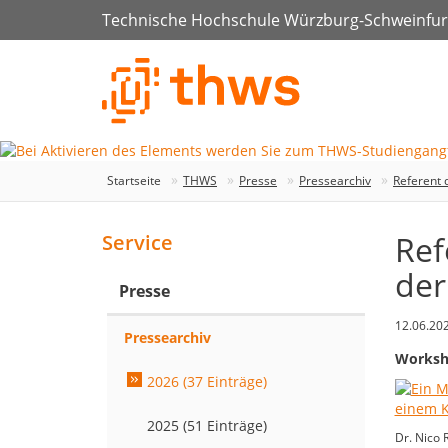
Technische Hochschule Würzburg-Schweinfur
Startseite
THWS
Presse
Pressearchiv
Referent 
Ref
Service
de
Presse
12.06.20
Pressearchiv
Worksho
2026 (37 Einträge)
2025 (51 Einträge)
Dr. Nico 