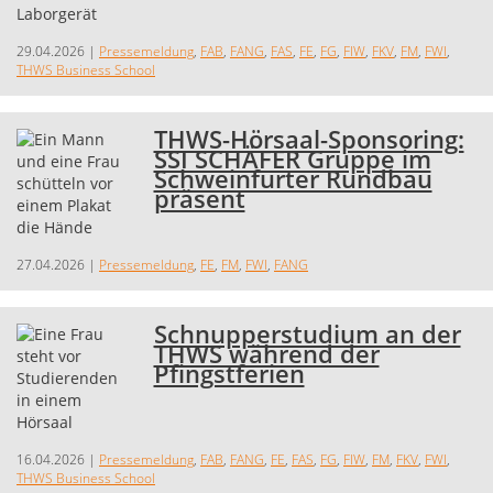
29.04.2026
|
Pressemeldung
,
FAB
,
FANG
,
FAS
,
FE
,
FG
,
FIW
,
FKV
,
FM
,
FWI
,
THWS Business School
THWS-Hörsaal-Sponsoring:
SSI SCHÄFER Gruppe im
Schweinfurter Rundbau
präsent
27.04.2026
|
Pressemeldung
,
FE
,
FM
,
FWI
,
FANG
Schnupperstudium an der
THWS während der
Pfingstferien
16.04.2026
|
Pressemeldung
,
FAB
,
FANG
,
FE
,
FAS
,
FG
,
FIW
,
FM
,
FKV
,
FWI
,
THWS Business School