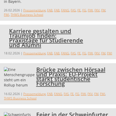
26.02.2026
|
Pressemeldung
,
FAB
,
FAB
,
FANG
,
FAS
,
FE
,
FG
,
FIW
,
FKV
,
FM
,
FWI
,
THWS Business School
Karriere gestalten und
Traumjob finden:
Praxistage für Studierende
und Alumni
18.02.2026
|
Pressemeldung
,
FAB
,
FAB
,
FANG
,
FAS
,
FE
,
FG
,
FIW
,
FKV
,
FM
,
FWI
Brücke zwischen Hörsaal
und Praxis: EU-Projekt
stärkt studentische
Forschung
16.02.2026
|
Pressemeldung
,
FAB
,
FANG
,
FAS
,
FE
,
FG
,
FIW
,
FKV
,
FM
,
FWI
,
THWS Business School
Feier in der Schweinfurter