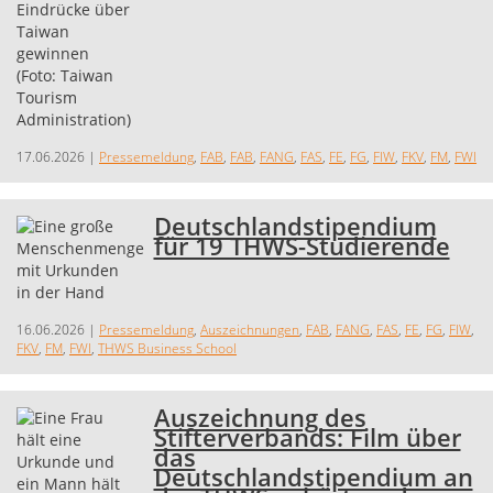
17.06.2026
|
Pressemeldung
,
FAB
,
FAB
,
FANG
,
FAS
,
FE
,
FG
,
FIW
,
FKV
,
FM
,
FWI
Deutschlandstipendium
für 19 THWS-Studierende
16.06.2026
|
Pressemeldung
,
Auszeichnungen
,
FAB
,
FANG
,
FAS
,
FE
,
FG
,
FIW
,
FKV
,
FM
,
FWI
,
THWS Business School
Auszeichnung des
Stifterverbands: Film über
das
Deutschlandstipendium an