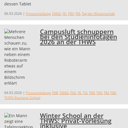
06.03.2026
|
Pressemeldung
,
FANG
,
FE
,
FWI
,
FM
,
Tag der Wissenschaft
Campusluft schnuppern
bei den Studieninfotagen
2026 an der THWS
04.03.2026
|
Pressemeldung
,
FAB
,
FANG
,
FAS
,
FE
,
FG
,
FIW
,
FKV
,
FM
,
FWI
,
THWS Business School
Winter School an der
THWS: Privat-Vorlesung
inklusive