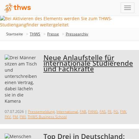
Startseite
THWS
Presse
Pressearchiv
Neue Anlaufstelle für
internationale Studierende
und Fachkräfte
07.07.2026
|
Pressemeldung
,
International
,
FAB
,
FANG
,
FAS
,
FE
,
FG
,
FIW
,
FKV
,
FM
,
FWI
,
THWS Business School
Top Drei in Deutschland: