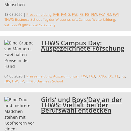
13.05.2026
|
Pressemeldung
,
FAB
,
FANG
,
FAS
,
FE
,
FG
,
FIW
,
FKV
,
FM
,
FWI
,
THWS Business School
,
Tag der Wissenschaft
,
Campus Weiterbildung
,
Campus Angewandte Forschung
THWS Campus Day:
Ausgezeichnete Forschung
04.05.2026
|
Pressemeldung
,
Auszeichnungen
,
FWI
,
FAB
,
FANG
,
FAS
,
FE
,
FG
,
FKV
,
FIW
,
FM
,
THWS Business School
Girls‘ und Boys’Day an der
THWS: Vielfalt bei der
Berufswahl entdecken