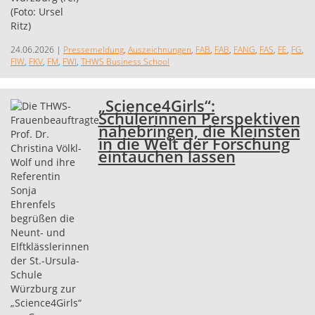
24.06.2026
|
Pressemeldung
,
Auszeichnungen
,
FAB
,
FAB
,
FANG
,
FAS
,
FE
,
FG
,
FIW
,
FKV
,
FM
,
FWI
,
THWS Business School
„Science4Girls“:
Schülerinnen Perspektiven
nahebringen, die Kleinsten
in die Welt der Forschung
eintauchen lassen