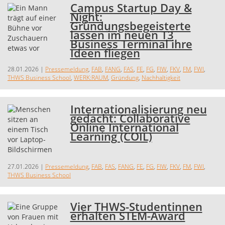
Campus Startup Day &
Night:
Gründungsbegeisterte
lassen im neuen T3
Business Terminal ihre
Ideen fliegen
28.01.2026
|
Pressemeldung
,
FAB
,
FANG
,
FAS
,
FE
,
FG
,
FIW
,
FKV
,
FM
,
FWI
,
THWS Business School
,
WERK:RAUM
,
Gründung
,
Nachhaltigkeit
Internationalisierung neu
gedacht: Collaborative
Online International
Learning (COIL)
27.01.2026
|
Pressemeldung
,
FAB
,
FAS
,
FANG
,
FE
,
FG
,
FIW
,
FKV
,
FM
,
FWI
,
THWS Business School
Vier THWS-Studentinnen
erhalten STEM-Award