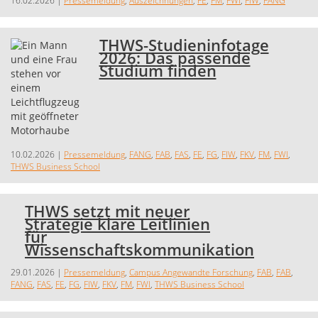
16.02.2026
|
Pressemeldung
,
Auszeichnungen
,
FE
,
FM
,
FWI
,
FIW
,
FANG
THWS-Studieninfotage
2026: Das passende
Studium finden
10.02.2026
|
Pressemeldung
,
FANG
,
FAB
,
FAS
,
FE
,
FG
,
FIW
,
FKV
,
FM
,
FWI
,
THWS Business School
THWS setzt mit neuer
Strategie klare Leitlinien
für
Wissenschaftskommunikation
29.01.2026
|
Pressemeldung
,
Campus Angewandte Forschung
,
FAB
,
FAB
,
FANG
,
FAS
,
FE
,
FG
,
FIW
,
FKV
,
FM
,
FWI
,
THWS Business School