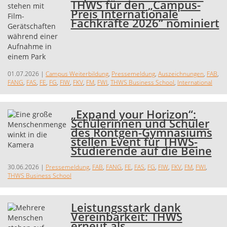
THWS für den „Campus-
Preis Internationale
Fachkräfte 2026“ nominiert
01.07.2026
|
Campus Weiterbildung
,
Pressemeldung
,
Auszeichnungen
,
FAB
,
FANG
,
FAS
,
FE
,
FG
,
FIW
,
FKV
,
FM
,
FWI
,
THWS Business School
,
International
„Expand your Horizon“:
Schülerinnen und Schüler
des Röntgen-Gymnasiums
stellen Event für THWS-
Studierende auf die Beine
30.06.2026
|
Pressemeldung
,
FAB
,
FANG
,
FE
,
FAS
,
FG
,
FIW
,
FKV
,
FM
,
FWI
,
THWS Business School
Leistungsstark dank
Vereinbarkeit: THWS
erneut als