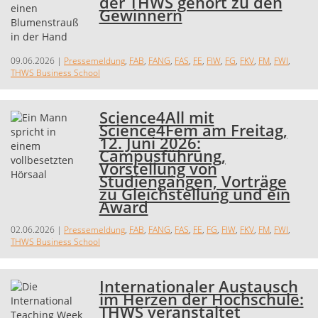
der THWS gehört zu den
Gewinnern
09.06.2026
|
Pressemeldung
,
FAB
,
FANG
,
FAS
,
FE
,
FIW
,
FG
,
FKV
,
FM
,
FWI
,
THWS Business School
Science4All mit
Science4Fem am Freitag,
12. Juni 2026:
Campusführung,
Vorstellung von
Studiengängen, Vorträge
zu Gleichstellung und ein
Award
02.06.2026
|
Pressemeldung
,
FAB
,
FANG
,
FAS
,
FE
,
FG
,
FIW
,
FKV
,
FM
,
FWI
,
THWS Business School
Internationaler Austausch
im Herzen der Hochschule:
THWS veranstaltet