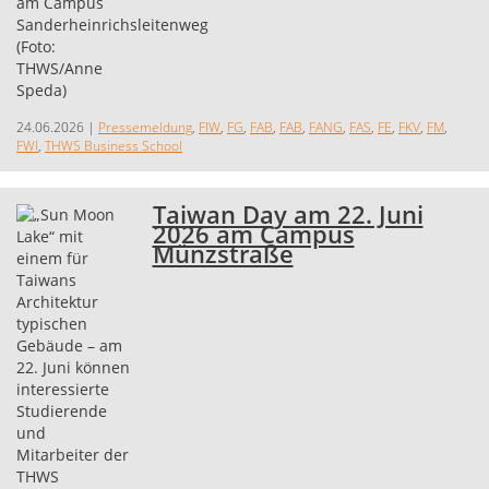
24.06.2026
|
Pressemeldung
,
FIW
,
FG
,
FAB
,
FAB
,
FANG
,
FAS
,
FE
,
FKV
,
FM
,
FWI
,
THWS Business School
Taiwan Day am 22. Juni
2026 am Campus
Münzstraße