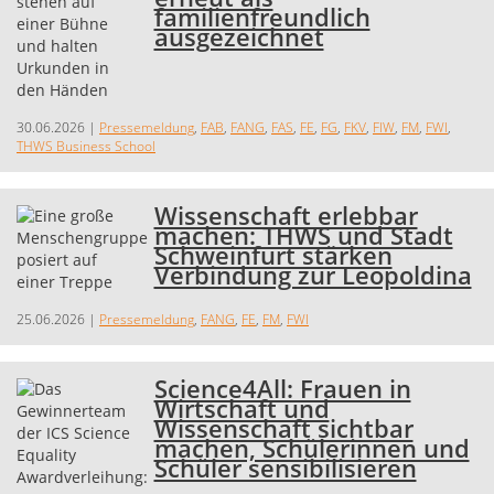
familienfreundlich
ausgezeichnet
30.06.2026
|
Pressemeldung
,
FAB
,
FANG
,
FAS
,
FE
,
FG
,
FKV
,
FIW
,
FM
,
FWI
,
THWS Business School
Wissenschaft erlebbar
machen: THWS und Stadt
Schweinfurt stärken
Verbindung zur Leopoldina
25.06.2026
|
Pressemeldung
,
FANG
,
FE
,
FM
,
FWI
Science4All: Frauen in
Wirtschaft und
Wissenschaft sichtbar
machen, Schülerinnen und
Schüler sensibilisieren