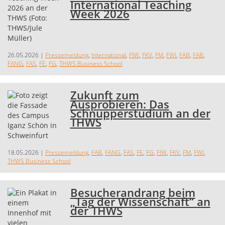
International Teaching
Week 2026
26.05.2026
|
Pressemeldung
,
International
,
FIW
,
FKV
,
FM
,
FWI
,
FAB
,
FAB
,
FANG
,
FAS
,
FE
,
FG
,
THWS Business School
Zukunft zum
Ausprobieren: Das
Schnupperstudium an der
THWS
18.05.2026
|
Pressemeldung
,
FAB
,
FANG
,
FAS
,
FE
,
FG
,
FIW
,
FKV
,
FM
,
FWI
,
THWS Business School
Besucherandrang beim
„Tag der Wissenschaft“ an
der THWS