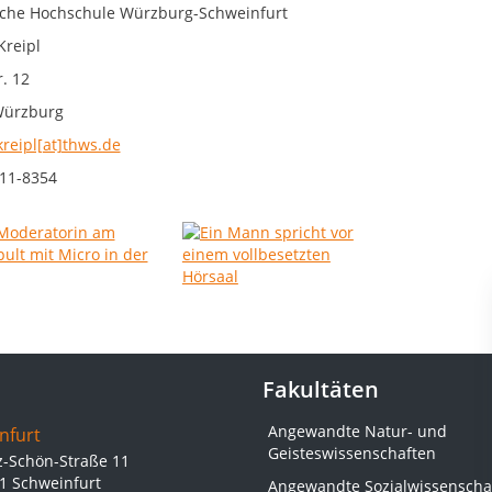
che Hochschule Würzburg-Schweinfurt
Kreipl
. 12
Würzburg
kreipl[at]thws.de
11-8354
Fakultäten
Angewandte Natur- und
nfurt
Geisteswissenschaften
z-Schön-Straße 11
1 Schweinfurt
Angewandte Sozialwissenscha