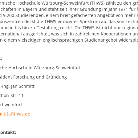
hnische Hochschule Würzburg-Schweinfurt (THWS) zählt zu den g
chaften in Bayern und steht seit ihrer Gründung im Jahr 1971 fü
d 9.200 Studierenden, einem breit gefächerten Angebot von mehr 
onszentren deckt die THWS ein weites Spektrum ab, das von Techni
prache bis hin zu Gestaltung reicht. Die THWS ist nicht nur region
nternational ausgerichtet, was sich in zahlreichen Kooperationen
 in einem vielseitigen englischsprachigen Studienangebot widerspie
:
che Hochschule Würzburg-Schweinfurt
sident Forschung und Gründung
.-Ing. Jan Schmitt
chön-Str. 11
chweinfurt
mitt[at]thws.de
ontakt: