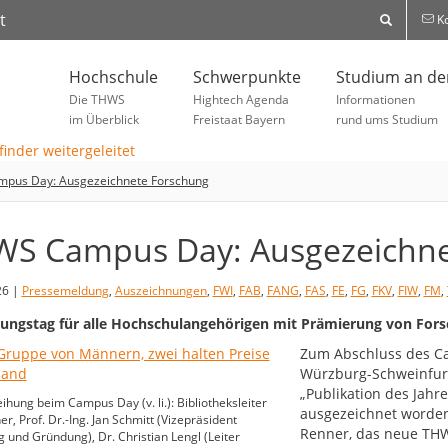
t
Ko
Hochschule
Schwerpunkte
Studium an d
Die THWS
Hightech Agenda
Informationen
im Überblick
Freistaat Bayern
rund ums Studium
pus Day: Ausgezeichnete Forschung
S Campus Day: Ausgezeichne
26 |
Pressemeldung
,
Auszeichnungen
,
FWI
,
FAB
,
FANG
,
FAS
,
FE
,
FG
,
FKV
,
FIW
,
FM
,
ungstag für alle Hochschulangehörigen mit Prämierung von For
Zum Abschluss des C
Würzburg-Schweinfur
„Publikation des Jahr
eihung beim Campus Day (v. li.): Bibliotheksleiter
ausgezeichnet worden.
er, Prof. Dr.-Ing. Jan Schmitt (Vizepräsident
Renner, das neue THWS
 und Gründung), Dr. Christian Lengl (Leiter