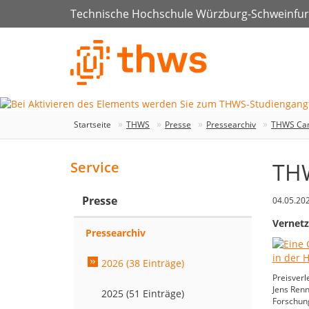
Technische Hochschule Würzburg-Schweinfur
Startseite
THWS
Presse
Pressearchiv
THWS Cam
THW
Service
Presse
04.05.20
Vernetz
Pressearchiv
2026 (38 Einträge)
Preisverl
Jens Renn
2025 (51 Einträge)
Forschung