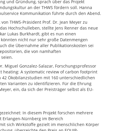
ung und Gründung, sprach über das Projekt
ündungskultur an der THWS fördern soll. Hanna
ulservice Kommunikation führte durch den Abend.
 von THWS-Präsident Prof. Dr. Jean Meyer zu
das Hochschulleben, stellte Jens Renner das neue
kar Lukas Burkhardt, gibt es nun einen
o könnten nicht nur sehr große Datenmengen
Auch die Übernahme aller Publikationskosten sei
positorien, die von namhaften
 seien.
Dr. Miguel Gonzalez-Salazar, Forschungsprofessor
t heating: A systematic review of carbon footprint
on 42 Ökobilanzstudien mit 160 unterschiedlichen
n Varianten zu identifizieren. Für die Ehrung
yer, ein, da sich der Preisträger selbst als EU-
ezeichnet: In diesem Projekt forschen mehrere
ät Erlangen-Nürnberg im Bereich
mit sich Wirkstoffe gezielt im menschlichen Körper
schung, überreichte den Preis an EQUIP-