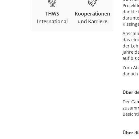
Projekt
dankte 
THWS
Kooperationen
darunte
International
und Karriere
Kissing
Anschli
das ein
der Leh
Jahre d
auf bis 
Zum Abs
danach 
Über d
Der Cam
zusamme
Besicht
Über d