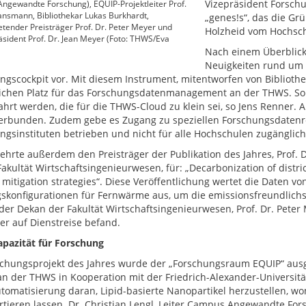
Vizepräsident Forsch
gewandte Forschung), EQUIP-Projektleiter Prof.
ansmann, Bibliothekar Lukas Burkhardt,
„genes!s“, das die Gr
retender Preisträger Prof. Dr. Peter Meyer und
Holzheid vom Hochsch
ident Prof. Dr. Jean Meyer (Foto: THWS/Eva
Nach einem Überblick
Neuigkeiten rund um 
ngscockpit vor. Mit diesem Instrument, mitentworfen von Bibliothe
lichen Platz für das Forschungsdatenmanagement an der THWS. S
hrt werden, die für die THWS-Cloud zu klein sei, so Jens Renner. 
erbunden. Zudem gebe es Zugang zu speziellen Forschungsdatenre
ngsinstituten betrieben und nicht für alle Hochschulen zugänglich
ehrte außerdem den Preisträger der Publikation des Jahres, Prof. 
akultät Wirtschaftsingenieurwesen, für: „Decarbonization of distric
 mitigation strategies“. Diese Veröffentlichung wertet die Daten v
skonfigurationen für Fernwärme aus, um die emissionsfreundlichste
er Dekan der Fakultät Wirtschaftsingenieurwesen, Prof. Dr. Peter Me
er auf Dienstreise befand.
pazität für Forschung
schungsprojekt des Jahres wurde der „Forschungsraum EQUIP“ ausg
n der THWS in Kooperation mit der Friedrich-Alexander-Universit
tomatisierung daran, Lipid-basierte Nanopartikel herzustellen, wo
rtieren lassen. Dr. Christian Lengl, Leiter Campus Angewandte For