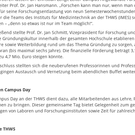
leiter Prof. Dr. Jan Hansmann. „Forschen kann man nur, wenn man d
für seine Forschungsentlastung von neun Semesterwochenstunden.
r die Teams des Instituts für Medizintechnik an der THWS (IMES) 
en – „denn so etwas ist nur im Team möglich!“.
eßend stellte Prof. Dr. Jan Schmitt, Vizepräsident für Forschung u
e Gründungskultur innerhalb der gesamten Hochschule etablieren 
re sowie Weiterbildung rund um das Thema Gründung zu sorgen, arb
aran (bis maximal sechs Jahre). Die finanzielle Förderung beträgt 3
zu 4,7 Mio. Euro steigen könnte.
chluss stellten sich die neuberufenen Professorinnen und Professo
gingen Austausch und Vernetzung beim abendlichen Buffet weiter
en Campus Day
pus Day an der THWS dient dazu, alle Mitarbeitenden aus Lehre,
n zu bringen. Dieser gemeinsame Tag bietet Gelegenheit zum ge
igen von Laboren und Forschungsinstituten sowie Zeit für zahlreic
ie THWS