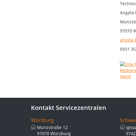
Technis
Angela 
Münzstr
97070 
angela.
0931 35
Kontakt Servicezentralen
Würzburg
Schwei
Münzstraße 12
Igna
97070 Würzburg
9742