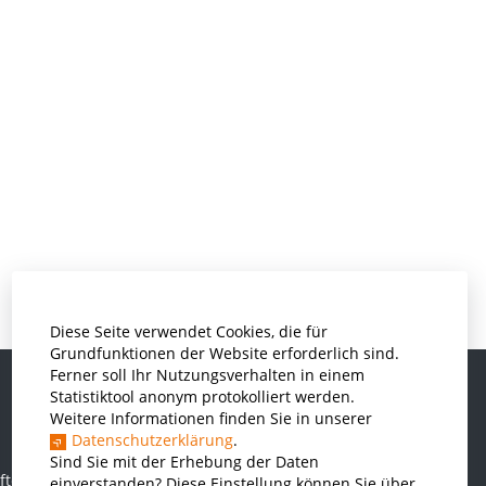
Diese Seite verwendet Cookies, die für
Grundfunktionen der Website erforderlich sind.
Ferner soll Ihr Nutzungsverhalten in einem
Statistiktool anonym protokolliert werden.
Weitere Informationen finden Sie in unserer
Informatik und Wirtschaftsinformatik
Datenschutzerklärung
.
Kunststofftechnik und Vermessung
Sind Sie mit der Erhebung der Daten
ften
einverstanden? Diese Einstellung können Sie über