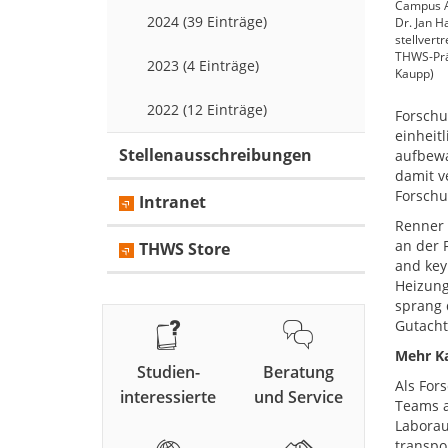
Campus An
2024 (39 Einträge)
Dr. Jan H
stellvert
THWS-Präs
2023 (4 Einträge)
Kaupp)
2022 (12 Einträge)
Forschu
einheit
Stellenausschreibungen
aufbewa
damit v
Forschu
Intranet
Renner 
an der F
THWS Store
and key
Heizung
sprang d
Gutacht
Mehr Ka
Studien-
Beratung
Als For
interessierte
und Service
Teams a
Laborau
transpo