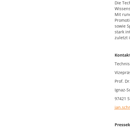
Die Tec
Wissens
Mit run
Promoti
sowie S
stark i
zuletzt
Kontakt
Technis
Vizeprä
Prof. Dr
Ignaz-S
97421 S
jan.sch
Pressek