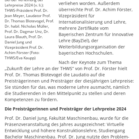
verliehen worden. Außerdem
Lehrpreise 2024 (v. li.):
überreichte Prof. Dr. Achim Förster,
THWS-Präsident Prof. Dr.
Vizepräsident für
Jean Meyer, Laudator Prof.
Dr. Thomas Blotevogel, Prof.
Internationalisierung und Lehre,
Dr. habil. Nicholas Müller,
mehrere Zertifikate vom
Prof. Dr. Dagmar Unz, Dr.
Bayerischen Zentrum für Innovative
Laura Blauth, Prof. Dr.
Lehre (BayZiel), der
Daniel Jung und
Weiterbildungsorganisation der
Vizepräsident Prof. Dr.
Achim Förster (Foto:
bayerischen Hochschulen.
THWS/Eva Kaupp)
Nach der Keynote zum Thema
„Zukunft der Lehre an der THWS” von Prof. Dr. Förster hielt
Prof. Dr. Thomas Blotevogel die Laudatio auf die
Preisträgerinnen und Preisträger der diesjährigen Lehrpreise:
Sie stünden für das, was moderne Lehre ausmacht, nämlich
die Studierenden in den Mittelpunkt zu stellen und deren
Kompetenzen zu fördern.
Die Preisträgerinnen und Preisträger der Lehrpreise 2024
Prof. Dr. Daniel Jung, Fakultät Maschinenbau, wurde für die
Präsenzveranstaltung des Jahres ausgezeichnet: Virtuelle
Entwicklung und höhere Konstruktionslehre, Studiengang
Bachelor Maschinenbau. Prof. Dr. Jung nutzte den Problem-