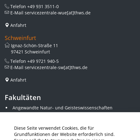
Telefon
+49 931 3511-0
E-Mail
servicezentrale-wue[at]thws.de
Anfahrt
Schweinfurt
Ignaz-Schön-Straße 11
97421 Schweinfurt
Telefon
+49 9721 940-5
E-Mail
servicezentrale-sw[at]thws.de
Anfahrt
Fakultäten
Angewandte Natur- und Geisteswissenschaften
Angewandte Sozialwissenschaften
Architektur und Bauingenieurwesen
Elektrotechnik
Diese Seite verwendet Cookies, die für
Gestaltung
Grundfunktionen der Website erforderlich sind.
Informatik und Wirtschaftsinformatik