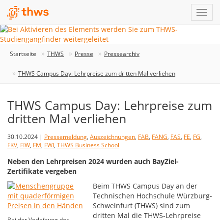
Startseite
THWS
Presse
Pressearchiv
THWS Campus Day: Lehrpreise zum dritten Mal verliehen
THWS Campus Day: Lehrpreise zum
dritten Mal verliehen
30.10.2024 |
Pressemeldung
,
Auszeichnungen
,
FAB
,
FANG
,
FAS
,
FE
,
FG
,
FKV
,
FIW
,
FM
,
FWI
,
THWS Business School
Neben den Lehrpreisen 2024 wurden auch BayZiel-
Zertifikate vergeben
Beim THWS Campus Day an der
Technischen Hochschule Würzburg-
Schweinfurt (THWS) sind zum
dritten Mal die THWS-Lehrpreise
Bei der Verleihung der