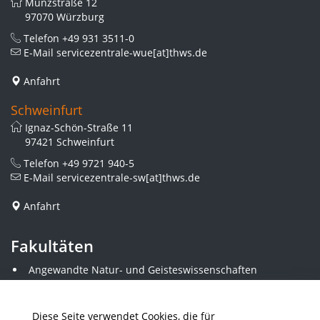
Münzstraße 12
97070 Würzburg
Telefon
+49 931 3511-0
E-Mail
servicezentrale-wue[at]thws.de
Anfahrt
Schweinfurt
Ignaz-Schön-Straße 11
97421 Schweinfurt
Telefon
+49 9721 940-5
E-Mail
servicezentrale-sw[at]thws.de
Anfahrt
Fakultäten
Angewandte Natur- und Geisteswissenschaften
Angewandte Sozialwissenschaften
Architektur und Bauingenieurwesen
Elektrotechnik
Diese Seite verwendet Cookies, die für