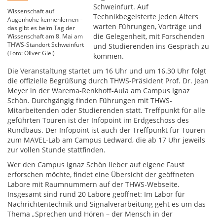
Schweinfurt. Auf
Wissenschaft auf
Technikbegeisterte jeden Alters
Augenhöhe kennenlernen –
warten Führungen, Vorträge und
das gibt es beim Tag der
die Gelegenheit, mit Forschenden
Wissenschaft am 8. Mai am
THWS-Standort Schweinfurt
und Studierenden ins Gespräch zu
(Foto: Oliver Giel)
kommen.
Die Veranstaltung startet um 16 Uhr und um 16.30 Uhr folgt
die offizielle Begrüßung durch THWS-Präsident Prof. Dr. Jean
Meyer in der Warema-Renkhoff-Aula am Campus Ignaz
Schön. Durchgängig finden Führungen mit THWS-
Mitarbeitenden oder Studierenden statt. Treffpunkt für alle
geführten Touren ist der Infopoint im Erdgeschoss des
Rundbaus. Der Infopoint ist auch der Treffpunkt für Touren
zum MAVEL-Lab am Campus Ledward, die ab 17 Uhr jeweils
zur vollen Stunde stattfinden.
Wer den Campus Ignaz Schön lieber auf eigene Faust
erforschen möchte, findet eine Übersicht der geöffneten
Labore mit Raumnummern auf der THWS-Webseite.
Insgesamt sind rund 20 Labore geöffnet: Im Labor für
Nachrichtentechnik und Signalverarbeitung geht es um das
Thema „Sprechen und Hören – der Mensch in der