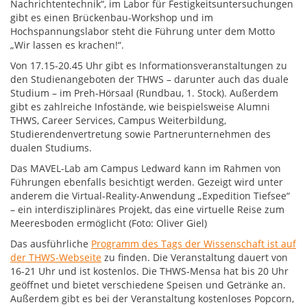
Nachrichtentechnik“, im Labor für Festigkeitsuntersuchungen
gibt es einen Brückenbau-Workshop und im
Hochspannungslabor steht die Führung unter dem Motto
„Wir lassen es krachen!“.
Von 17.15-20.45 Uhr gibt es Informationsveranstaltungen zu
den Studienangeboten der THWS – darunter auch das duale
Studium – im Preh-Hörsaal (Rundbau, 1. Stock). Außerdem
gibt es zahlreiche Infostände, wie beispielsweise Alumni
THWS, Career Services, Campus Weiterbildung,
Studierendenvertretung sowie Partnerunternehmen des
dualen Studiums.
Das MAVEL-Lab am Campus Ledward kann im Rahmen von
Führungen ebenfalls besichtigt werden. Gezeigt wird unter
anderem die Virtual-Reality-Anwendung „Expedition Tiefsee“
– ein interdisziplinäres Projekt, das eine virtuelle Reise zum
Meeresboden ermöglicht (Foto: Oliver Giel)
Das ausführliche
Programm des Tags der Wissenschaft ist auf
der THWS-Webseite
zu finden. Die Veranstaltung dauert von
16-21 Uhr und ist kostenlos. Die THWS-Mensa hat bis 20 Uhr
geöffnet und bietet verschiedene Speisen und Getränke an.
Außerdem gibt es bei der Veranstaltung kostenloses Popcorn,