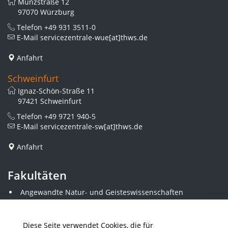
Münzstraße 12
97070 Würzburg
Telefon
+49 931 3511-0
E-Mail
servicezentrale-wue[at]thws.de
Anfahrt
Schweinfurt
Ignaz-Schön-Straße 11
97421 Schweinfurt
Telefon
+49 9721 940-5
E-Mail
servicezentrale-sw[at]thws.de
Anfahrt
Fakultäten
Angewandte Natur- und Geisteswissenschaften
Angewandte Sozialwissenschaften
Architektur und Bauingenieurwesen
Elektrotechnik
Diese Seite verwendet Cookies, die für