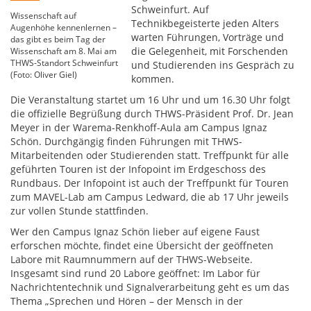
Schweinfurt. Auf
Wissenschaft auf
Technikbegeisterte jeden Alters
Augenhöhe kennenlernen –
warten Führungen, Vorträge und
das gibt es beim Tag der
die Gelegenheit, mit Forschenden
Wissenschaft am 8. Mai am
THWS-Standort Schweinfurt
und Studierenden ins Gespräch zu
(Foto: Oliver Giel)
kommen.
Die Veranstaltung startet um 16 Uhr und um 16.30 Uhr folgt
die offizielle Begrüßung durch THWS-Präsident Prof. Dr. Jean
Meyer in der Warema-Renkhoff-Aula am Campus Ignaz
Schön. Durchgängig finden Führungen mit THWS-
Mitarbeitenden oder Studierenden statt. Treffpunkt für alle
geführten Touren ist der Infopoint im Erdgeschoss des
Rundbaus. Der Infopoint ist auch der Treffpunkt für Touren
zum MAVEL-Lab am Campus Ledward, die ab 17 Uhr jeweils
zur vollen Stunde stattfinden.
Wer den Campus Ignaz Schön lieber auf eigene Faust
erforschen möchte, findet eine Übersicht der geöffneten
Labore mit Raumnummern auf der THWS-Webseite.
Insgesamt sind rund 20 Labore geöffnet: Im Labor für
Nachrichtentechnik und Signalverarbeitung geht es um das
Thema „Sprechen und Hören – der Mensch in der