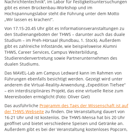
Nachrichtentechnik“, im Labor für Festigkeitsuntersuchungen
gibt es einen Brückenbau-Workshop und im
Hochspannungslabor steht die Führung unter dem Motto
„Wir lassen es krachen!“.
Von 17.15-20.45 Uhr gibt es Informationsveranstaltungen zu
den Studienangeboten der THWS – darunter auch das duale
Studium – im Preh-Hörsaal (Rundbau, 1. Stock). Außerdem
gibt es zahlreiche Infostände, wie beispielsweise Alumni
THWS, Career Services, Campus Weiterbildung,
Studierendenvertretung sowie Partnerunternehmen des
dualen Studiums.
Das MAVEL-Lab am Campus Ledward kann im Rahmen von
Führungen ebenfalls besichtigt werden. Gezeigt wird unter
anderem die Virtual-Reality-Anwendung „Expedition Tiefsee“
– ein interdisziplinäres Projekt, das eine virtuelle Reise zum
Meeresboden ermöglicht (Foto: Oliver Giel)
Das ausführliche
Programm des Tags der Wissenschaft ist auf
der THWS-Webseite
zu finden. Die Veranstaltung dauert von
16-21 Uhr und ist kostenlos. Die THWS-Mensa hat bis 20 Uhr
geöffnet und bietet verschiedene Speisen und Getränke an.
Außerdem gibt es bei der Veranstaltung kostenloses Popcorn,