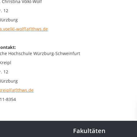
. Christina Völkl-Wolf
. 12
Würzburg
a.voelkl-wolf[at]thws.de
ontakt:
che Hochschule Würzburg-Schweinfurt
Kreipl
. 12
Würzburg
kreipl[at]thws.de
11-8354
Fakultäten