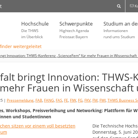
t
Ko
Hochschule
Schwerpunkte
Studium an d
Die THWS
Hightech Agenda
Informationen
im Überblick
Freistaat Bayern
rund ums Studium
bringt Innovation: THWS-Konferenz „ScienceFem“ für mehr Frauen in Wissenschaf
lfalt bringt Innovation: THWS
 mehr Frauen in Wissenschaft
25 |
Pressemeldung
,
FAB
,
FANG
,
FAS
,
FE
,
FIW
,
FG
,
FKV
,
FM
,
FWI
,
THWS Business S
s, Workshops, Preisverleihung und Networking: Plattform für Wi
innen und Studentinnen
Die Technische Hochs
Donnerstag, 5. Juni 2