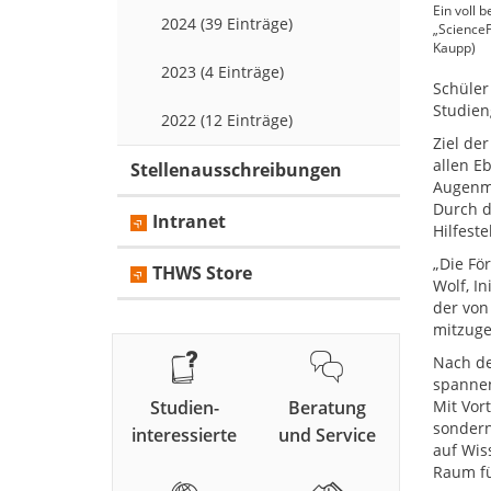
Ein voll 
2024 (39 Einträge)
„ScienceF
Kaupp)
2023 (4 Einträge)
Schüler
Studien
2022 (12 Einträge)
Ziel de
allen E
Stellenausschreibungen
Augenme
Durch d
Intranet
Hilfest
„Die Fö
THWS Store
Wolf, I
der von
mitzuges
Nach de
spannen
Studien-
Beratung
Mit Vor
sondern
interessierte
und Service
auf Wis
Raum fü