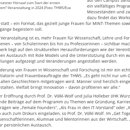
auf den Campus Sander
besetzter Hörsaal zum Start der ersten
ein vielfältiges Prog
em“-Veranstaltung in 2024 (Foto: THWS/Eva
Messeständen und zah
dazu findet das Work
 statt – ein Format, das gezielt junge Frauen für MINT-Themen sow
gänge begeistern soll.
r Veranstaltung ist es, mehr Frauen für Wissenschaft, Lehre und Fo
benen – von Schülerinnen bis hin zu Professorinnen – sichtbar ma
rk liegt auf den strukturellen Herausforderungen wie der Vereinb
en Austausch mit Role Models und die Unterstützung durch ein w
ellungen aufgezeigt und Veränderungen angestoßen werden.
rderung von Frauen in Wissenschaft und Forschung ist mir ein echte
nitiatorin und Frauenbeauftragte der THWS. „Es geht nicht nur um 
 allen Geschlechtern mitgetragen wird. Männer sind herzlich einge
talten. Vielfalt bringt Innovation – davon profitieren wir alle.“
r Eröffnung durch Prof. Dr. Völkl-Wolf und Julia Holleber (IHK Wü
de Beiträge auf dem Programm zu Themen wie Gründung, Karriere
trägen wie „Female Founders“, „Als Frau in den IT-Vorstand“ oder 
 auch zum Diskurs eingeladen, so Prof. Dr. Völkl-Wolf. Im „Get To
senschaftlerinnen, Alumnae und Mentorinnen aus der Wirtschaft. 
r persönlichen Austausch.