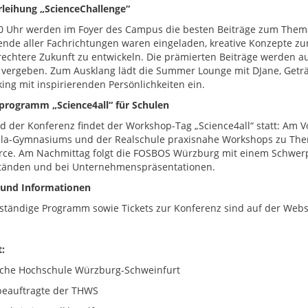
rleihung „ScienceChallenge“
0 Uhr werden im Foyer des Campus die besten Beiträge zum Thema
ende aller Fachrichtungen waren eingeladen, kreative Konzepte zur 
rechtere Zukunft zu entwickeln. Die prämierten Beiträge werden auf
vergeben. Zum Ausklang lädt die Summer Lounge mit DJane, Getr
ing mit inspirierenden Persönlichkeiten ein.
lprogramm „Science4all“ für Schulen
 der Konferenz findet der Workshop-Tag „Science4all“ statt: Am
ula-Gymnasiums und der Realschule praxisnahe Workshops zu Theme
e. Am Nachmittag folgt die FOSBOS Würzburg mit einem Schwerpu
änden und bei Unternehmenspräsentationen.
 und Informationen
lständige Programm sowie Tickets zur Konferenz sind auf der Webs
:
che Hochschule Würzburg-Schweinfurt
eauftragte der THWS