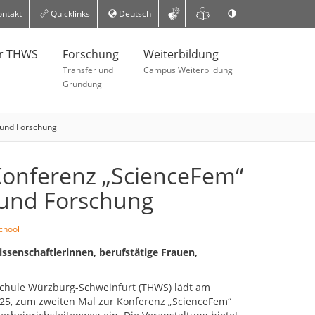
ntakt
Quicklinks
Deutsch
er THWS
Forschung
Weiterbildung
Transfer und
Campus Weiterbildung
Gründung
t und Forschung
-Konferenz „ScienceFem“
 und Forschung
chool
ssenschaftlerinnen, berufstätige Frauen,
chule Würzburg-Schweinfurt (THWS) lädt am
025, zum zweiten Mal zur Konferenz „ScienceFem“