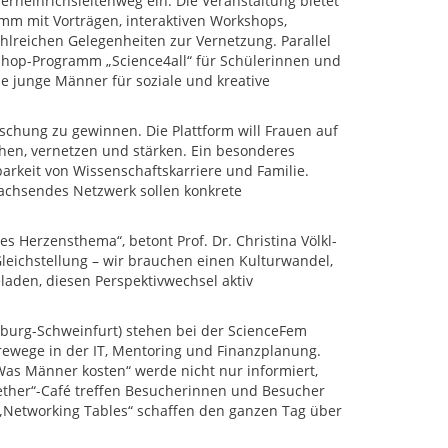
heinrichsleitenweg ein. Die Veranstaltung bietet
ramm mit Vorträgen, interaktiven Workshops,
lreichen Gelegenheiten zur Vernetzung. Parallel
shop-Programm „Science4all“ für Schülerinnen und
ie junge Männer für soziale und kreative
rschung zu gewinnen. Die Plattform will Frauen auf
chen, vernetzen und stärken. Ein besonderes
arkeit von Wissenschaftskarriere und Familie.
achsendes Netzwerk sollen konkrete
s Herzensthema“, betont Prof. Dr. Christina Völkl-
Gleichstellung – wir brauchen einen Kulturwandel,
laden, diesen Perspektivwechsel aktiv
rzburg-Schweinfurt) stehen bei der ScienceFem
wege in der IT, Mentoring und Finanzplanung.
„Was Männer kosten“ werde nicht nur informiert,
gether“-Café treffen Besucherinnen und Besucher
„Networking Tables“ schaffen den ganzen Tag über