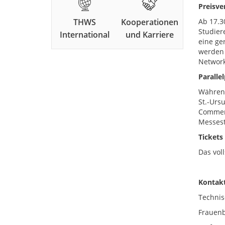
Preisve
THWS
Kooperationen
Ab 17.3
Studier
International
und Karriere
eine ge
werden 
Network
Paralle
Während
St.-Urs
Commerc
Messest
Tickets
Das vol
Kontakt
Technis
Frauenb