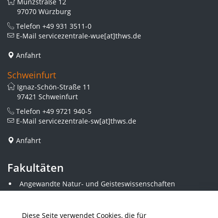
Münzstraße 12
97070 Würzburg
Telefon
+49 931 3511-0
E-Mail
servicezentrale-wue[at]thws.de
Anfahrt
Schweinfurt
Ignaz-Schön-Straße 11
97421 Schweinfurt
Telefon
+49 9721 940-5
E-Mail
servicezentrale-sw[at]thws.de
Anfahrt
Fakultäten
Angewandte Natur- und Geisteswissenschaften
Angewandte Sozialwissenschaften
Architektur und Bauingenieurwesen
Elektrotechnik
Diese Seite verwendet Cookies, die für