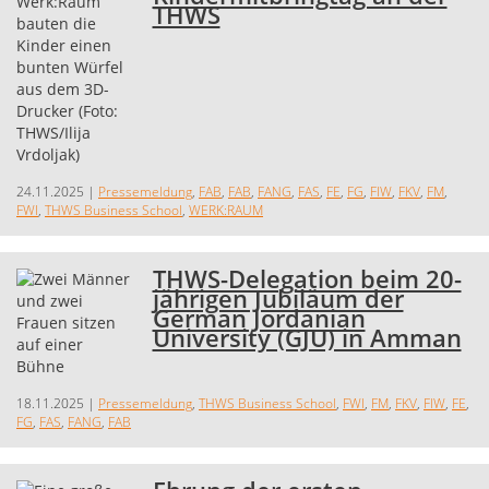
THWS
24.11.2025
|
Pressemeldung
,
FAB
,
FAB
,
FANG
,
FAS
,
FE
,
FG
,
FIW
,
FKV
,
FM
,
FWI
,
THWS Business School
,
WERK:RAUM
THWS-Delegation beim 20-
jährigen Jubiläum der
German Jordanian
University (GJU) in Amman
18.11.2025
|
Pressemeldung
,
THWS Business School
,
FWI
,
FM
,
FKV
,
FIW
,
FE
,
FG
,
FAS
,
FANG
,
FAB