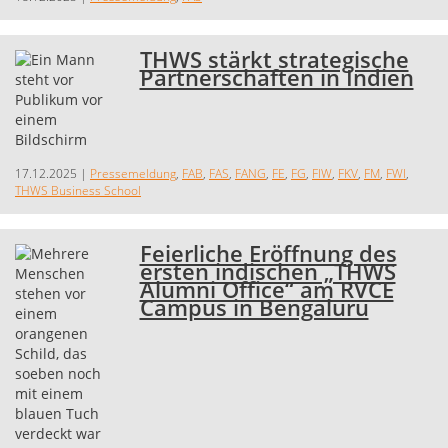
THWS stärkt strategische
Partnerschaften in Indien
17.12.2025
|
Pressemeldung
,
FAB
,
FAS
,
FANG
,
FE
,
FG
,
FIW
,
FKV
,
FM
,
FWI
,
THWS Business School
Feierliche Eröffnung des
ersten indischen „THWS
Alumni Office“ am RVCE
Campus in Bengaluru