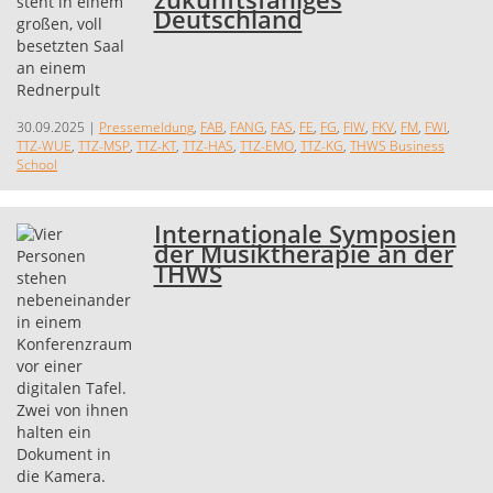
Deutschland
30.09.2025
|
Pressemeldung
,
FAB
,
FANG
,
FAS
,
FE
,
FG
,
FIW
,
FKV
,
FM
,
FWI
,
TTZ-WUE
,
TTZ-MSP
,
TTZ-KT
,
TTZ-HAS
,
TTZ-EMO
,
TTZ-KG
,
THWS Business
School
Internationale Symposien
der Musiktherapie an der
THWS