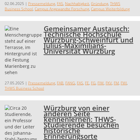
02.06.2025
|
Pressemeldung
,
FAS
,
Nachhaltigkeit
,
Gründung
,
THWS
Business School
,
Campus Angewandte Forschung
,
Campus Weiterbildung
Gemeinsamer Austausch:
Technische Hochschule
Würzburg-Schweinfurt und
Julius-Maximilians-
Universität Würzburg
27.05.2025
|
Pressemeldung
,
FAB
,
FANG
,
FAS
,
FE
,
FG
,
FIW
,
FKV
,
FM
,
FWI
,
THWS Business School
Würzburg von einer
anderen Seite
kennenlernen: THWS-
Studierende besuchen
historische
Erinnerungsorte