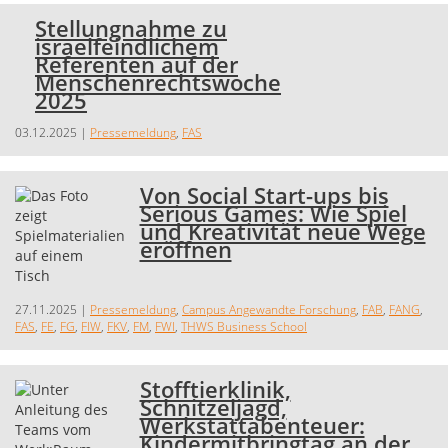
Stellungnahme zu
israelfeindlichem
Referenten auf der
Menschenrechtswoche
2025
03.12.2025
|
Pressemeldung
,
FAS
Von Social Start-ups bis
Serious Games: Wie Spiel
und Kreativität neue Wege
eröffnen
27.11.2025
|
Pressemeldung
,
Campus Angewandte Forschung
,
FAB
,
FANG
,
FAS
,
FE
,
FG
,
FIW
,
FKV
,
FM
,
FWI
,
THWS Business School
Stofftierklinik,
Schnitzeljagd,
Werkstattabenteuer:
Kindermitbringtag an der