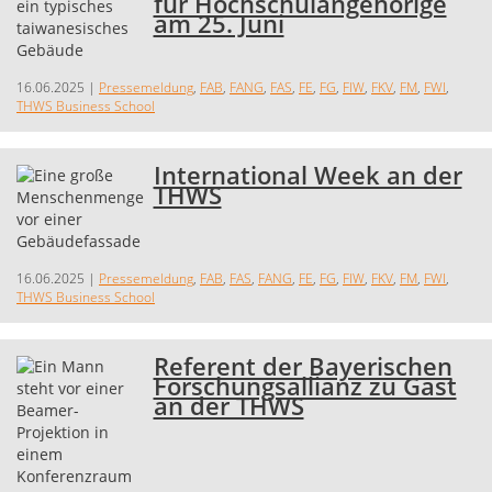
für Hochschulangehörige
am 25. Juni
16.06.2025
|
Pressemeldung
,
FAB
,
FANG
,
FAS
,
FE
,
FG
,
FIW
,
FKV
,
FM
,
FWI
,
THWS Business School
International Week an der
THWS
16.06.2025
|
Pressemeldung
,
FAB
,
FAS
,
FANG
,
FE
,
FG
,
FIW
,
FKV
,
FM
,
FWI
,
THWS Business School
Referent der Bayerischen
Forschungsallianz zu Gast
an der THWS