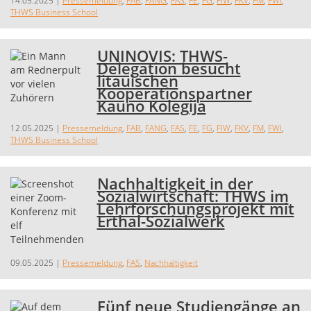
14.05.2025
|
Pressemeldung
,
FAB
,
FANG
,
FAS
,
FE
,
FG
,
FIW
,
FKV
,
FM
,
FWI
,
THWS Business School
UNINOVIS: THWS-
Delegation besucht
litauischen
Kooperationspartner
Kauno Kolegija
12.05.2025
|
Pressemeldung
,
FAB
,
FANG
,
FAS
,
FE
,
FG
,
FIW
,
FKV
,
FM
,
FWI
,
THWS Business School
Nachhaltigkeit in der
Sozialwirtschaft: THWS im
Lehrforschungsprojekt mit
Erthal-Sozialwerk
09.05.2025
|
Pressemeldung
,
FAS
,
Nachhaltigkeit
Fünf neue Studiengänge an