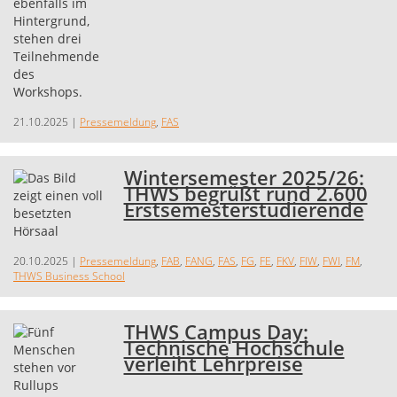
21.10.2025
|
Pressemeldung
,
FAS
Wintersemester 2025/26:
THWS begrüßt rund 2.600
Erstsemesterstudierende
20.10.2025
|
Pressemeldung
,
FAB
,
FANG
,
FAS
,
FG
,
FE
,
FKV
,
FIW
,
FWI
,
FM
,
THWS Business School
THWS Campus Day:
Technische Hochschule
verleiht Lehrpreise