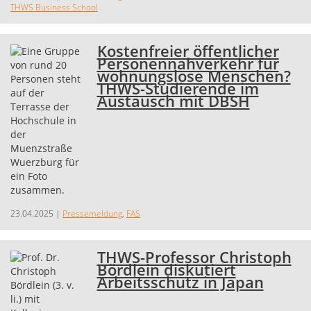
THWS Business School
Kostenfreier öffentlicher
Personennahverkehr für
wohnungslose Menschen?
THWS-Studierende im
Austausch mit DBSH
23.04.2025
|
Pressemeldung
,
FAS
THWS-Professor Christoph
Bördlein diskutiert
Arbeitsschutz in Japan