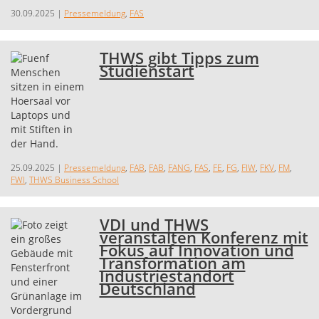
30.09.2025
|
Pressemeldung
,
FAS
THWS gibt Tipps zum
Studienstart
25.09.2025
|
Pressemeldung
,
FAB
,
FAB
,
FANG
,
FAS
,
FE
,
FG
,
FIW
,
FKV
,
FM
,
FWI
,
THWS Business School
VDI und THWS
veranstalten Konferenz mit
Fokus auf Innovation und
Transformation am
Industriestandort
Deutschland