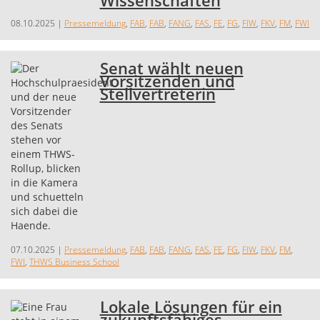
Wissenschaften
08.10.2025
|
Pressemeldung
,
FAB
,
FAB
,
FANG
,
FAS
,
FE
,
FG
,
FIW
,
FKV
,
FM
,
FWI
Senat wählt neuen
Vorsitzenden und
Stellvertreterin
07.10.2025
|
Pressemeldung
,
FAB
,
FAB
,
FANG
,
FAS
,
FE
,
FG
,
FIW
,
FKV
,
FM
,
FWI
,
THWS Business School
Lokale Lösungen für ein
zukunftsfähiges