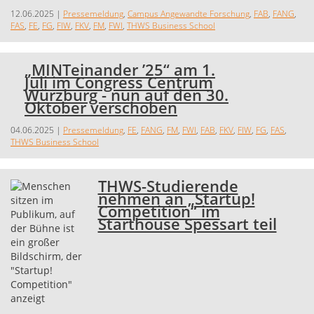
12.06.2025
|
Pressemeldung
,
Campus Angewandte Forschung
,
FAB
,
FANG
,
FAS
,
FE
,
FG
,
FIW
,
FKV
,
FM
,
FWI
,
THWS Business School
„MINTeinander ’25“ am 1.
Juli im Congress Centrum
Würzburg - nun auf den 30.
Oktober verschoben
04.06.2025
|
Pressemeldung
,
FE
,
FANG
,
FM
,
FWI
,
FAB
,
FKV
,
FIW
,
FG
,
FAS
,
THWS Business School
THWS-Studierende
nehmen an „Startup!
Competition“ im
Starthouse Spessart teil