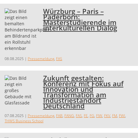
Würzburg – Paris –
Paderborn:
Masterstudierende im
interkulturellen Dialog
08.08.2025
|
Pressemeldung
,
FAS
Zukunft gestalten:
Konferenz mit Fokus auf
Innovation und
Transformation am
Industriestandort
Deutschland
07.08.2025
|
Pressemeldung
,
FAB
,
FANG
,
FAS
,
FE
,
FG
,
FIW
,
FKV
,
FM
,
FWI
,
THWS Business School