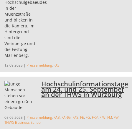
12.09.2025
|
Pressemeldung
,
FAS
Hochschulinformationstage
am 24. und 25. September
an der THWS in Würzburg
05.09.2025
|
Pressemeldung
,
FAB
,
FANG
,
FAS
,
FE
,
FG
,
FKV
,
FIW
,
FM
,
FWI
,
THWS Business School