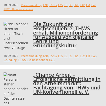
18.09.2025
|
Pressemeldung
,
FAB
,
FANG
,
FAS
,
FE
,
FG
,
FIW
,
FKV
,
FM
,
FWI
,
THWS Business School
Die Zukunft der
Hochschullehre: THWS
erhält Millionenförderung
für Ausbau von digitaler
Lehre und
Gründungskultur
16.09.2025
|
Pressemeldung
,
FAB
,
FANG
,
FAS
,
FE
,
FG
,
FIW
,
FKV
,
FM
,
FWI
,
Gründung
,
THWS Business School
,
IDEE
„Chance Arbeit –
Erfolgreiche Vermittlung in
den Arbeitsmarkt“:
Fachtagung von THWS und
UN-Konventionell e. V.