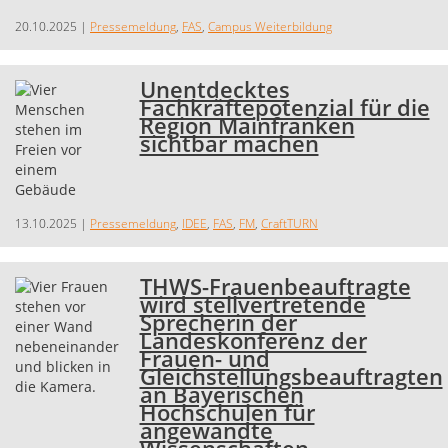
20.10.2025
|
Pressemeldung
,
FAS
,
Campus Weiterbildung
Unentdecktes
Fachkräftepotenzial für die
Region Mainfranken
sichtbar machen
13.10.2025
|
Pressemeldung
,
IDEE
,
FAS
,
FM
,
CraftTURN
THWS-Frauenbeauftragte
wird stellvertretende
Sprecherin der
Landeskonferenz der
Frauen- und
Gleichstellungsbeauftragten
an Bayerischen
Hochschulen für
angewandte