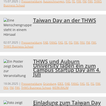
15.07.2025
|
Pressemeldung
,
Auszeichnungen
,
FAS
,
FE
,
FIW
,
FM
,
FWI
,
THWS
Business School
Taiwan Day an der THWS
02.07.2025
|
Pressemeldung
,
FAB
,
FANG
,
FAS
,
FE
,
FG
,
FIW
,
FKV
,
FM
,
FWI
,
THWS Business School
THWS und Auburn
University laden ein zum
Campus Startup Day am 4.
Juli
18.06.2025
|
Pressemeldung
,
Gründung
,
IDEE
,
FAB
,
FANG
,
FAS
,
FE
,
FG
,
FIW
,
FKV
,
FM
,
FWI
,
THWS Business School
,
WERK:RAUM
Einladung zum Taiwan Day