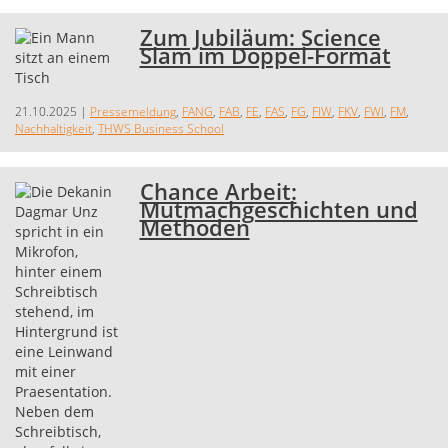
Zum Jubiläum: Science
Slam im Doppel-Format
21.10.2025
|
Pressemeldung
,
FANG
,
FAB
,
FE
,
FAS
,
FG
,
FIW
,
FKV
,
FWI
,
FM
,
Nachhaltigkeit
,
THWS Business School
Chance Arbeit:
Mutmachgeschichten und
Methoden