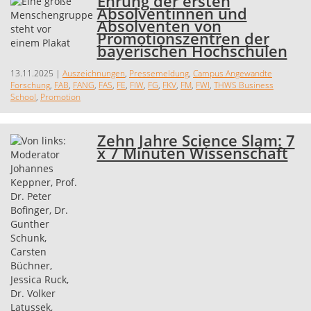
Ehrung der ersten
Absolventinnen und
Absolventen von
Promotionszentren der
bayerischen Hochschulen
13.11.2025
|
Auszeichnungen
,
Pressemeldung
,
Campus Angewandte
Forschung
,
FAB
,
FANG
,
FAS
,
FE
,
FIW
,
FG
,
FKV
,
FM
,
FWI
,
THWS Business
School
,
Promotion
Zehn Jahre Science Slam: 7
x 7 Minuten Wissenschaft