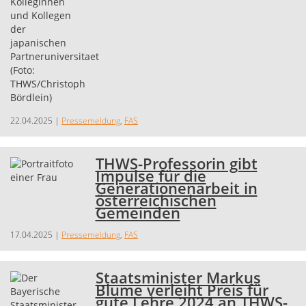
22.04.2025
|
Pressemeldung
,
FAS
THWS-Professorin gibt
Impulse für die
Generationenarbeit in
österreichischen
Gemeinden
17.04.2025
|
Pressemeldung
,
FAS
Staatsminister Markus
Blume verleiht Preis für
gute Lehre 2024 an THWS-