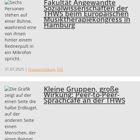
Fakultät Angewandte
Sozialwissenschaften der
THWS beim Europäischen
Musiktherapiekongress in
Hamburg
31.07.2025
|
Pressemeldung
,
FAS
Kleine Gruppen, große
Wirkung: Peer-to-Peer-
Sprachcafé an der THWS