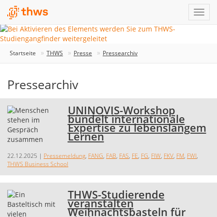
Startseite
THWS
Presse
Pressearchiv
Pressearchiv
UNINOVIS-Workshop
bündelt internationale
Expertise zu lebenslangem
Lernen
22.12.2025
|
Pressemeldung
,
FANG
,
FAB
,
FAS
,
FE
,
FG
,
FIW
,
FKV
,
FM
,
FWI
,
THWS Business School
THWS-Studierende
veranstalten
Weihnachtsbasteln für