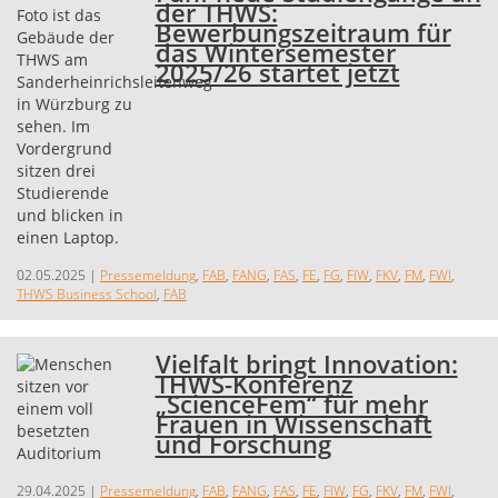
der THWS:
Bewerbungszeitraum für
das Wintersemester
2025/26 startet jetzt
02.05.2025
|
Pressemeldung
,
FAB
,
FANG
,
FAS
,
FE
,
FG
,
FIW
,
FKV
,
FM
,
FWI
,
THWS Business School
,
FAB
Vielfalt bringt Innovation:
THWS-Konferenz
„ScienceFem“ für mehr
Frauen in Wissenschaft
und Forschung
29.04.2025
|
Pressemeldung
,
FAB
,
FANG
,
FAS
,
FE
,
FIW
,
FG
,
FKV
,
FM
,
FWI
,