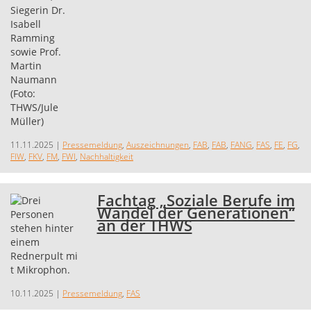
11.11.2025
|
Pressemeldung
,
Auszeichnungen
,
FAB
,
FAB
,
FANG
,
FAS
,
FE
,
FG
,
FIW
,
FKV
,
FM
,
FWI
,
Nachhaltigkeit
Fachtag „Soziale Berufe im
Wandel der Generationen“
an der THWS
10.11.2025
|
Pressemeldung
,
FAS