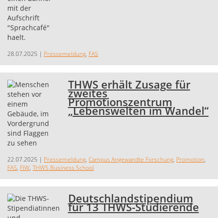
28.07.2025
|
Pressemeldung
,
FAS
THWS erhält Zusage für
zweites
Promotionszentrum
„Lebenswelten im Wandel“
22.07.2025
|
Pressemeldung
,
Campus Angewandte Forschung
,
Promotion
,
FAS
,
FIW
,
THWS Business School
Deutschlandstipendium
für 13 THWS-Studierende