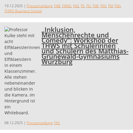
10.12.2025
|
Pressemeldung
,
FAB
,
FANG
,
FAS
,
FE
,
FG
,
FIW
,
FKV
,
FM
,
FWI
,
THWS Business School
„Inklusion,
Menschenrechte und
Comedy“: Workshop der
THWS mit Schülerinnen
und Schülern des Matthias-
Grünewald-Gymnasiums
Würzburg
08.12.2025
|
Pressemeldung
,
FAS