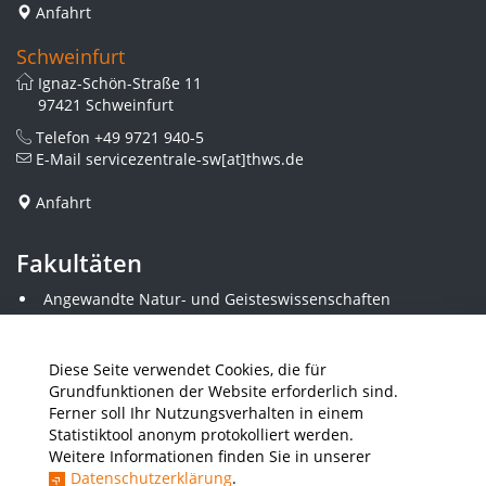
Anfahrt
Schweinfurt
Ignaz-Schön-Straße 11
97421 Schweinfurt
Telefon
+49 9721 940-5
E-Mail
servicezentrale-sw[at]thws.de
Anfahrt
Fakultäten
Angewandte Natur- und Geisteswissenschaften
Angewandte Sozialwissenschaften
Architektur und Bauingenieurwesen
Elektrotechnik
Diese Seite verwendet Cookies, die für
Gestaltung
Grundfunktionen der Website erforderlich sind.
Informatik und Wirtschaftsinformatik
Ferner soll Ihr Nutzungsverhalten in einem
Kunststofftechnik und Vermessung
Statistiktool anonym protokolliert werden.
Maschinenbau
Weitere Informationen finden Sie in unserer
THWS Business School
Datenschutzerklärung
.