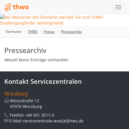
Startseite
THWS
Presse
Pressearchiv
Pressearchiv
Aktuell keine Einträge vorhanden
Kontakt Servicezentralen
Würzburg
Münzstraße 12
97070 Würzburg
Telefon
+49 931 3511-0
E-Mail
servicezentrale-wue[at]thws.de