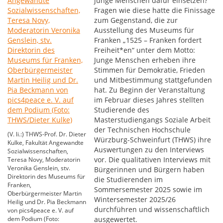
junge Menschen dafür einsetzen?
Fragen wie diese hatte die Finissage
zum Gegenstand, die zur
Ausstellung des Museums für
Franken „1525 – Franken fordert
Freiheit*en“ unter dem Motto:
Junge Menschen erheben ihre
Stimmen für Demokratie, Frieden
und Mitbestimmung stattgefunden
hat. Zu Beginn der Veranstaltung
im Februar dieses Jahres stellten
Studierende des
Masterstudiengangs Soziale Arbeit
der Technischen Hochschule
(V. li.:) THWS-Prof. Dr. Dieter
Würzburg-Schweinfurt (THWS) ihre
Kulke, Fakultät Angewandte
Auswertungen zu den Interviews
Sozialwissenschaften,
vor. Die qualitativen Interviews mit
Teresa Novy, Moderatorin
Veronika Genslein, stv.
Bürgerinnen und Bürgern haben
Direktorin des Museums für
die Studierenden im
Franken,
Sommersemester 2025 sowie im
Oberbürgermeister Martin
Wintersemester 2025/26
Heilig und Dr. Pia Beckmann
durchführen und wissenschaftlich
von pics4peace e. V. auf
dem Podium (Foto:
ausgewertet.