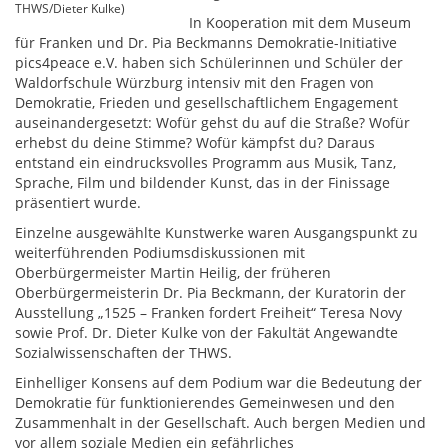
THWS/Dieter Kulke)
In Kooperation mit dem Museum
für Franken und Dr. Pia Beckmanns Demokratie-Initiative
pics4peace e.V. haben sich Schülerinnen und Schüler der
Waldorfschule Würzburg intensiv mit den Fragen von
Demokratie, Frieden und gesellschaftlichem Engagement
auseinandergesetzt: Wofür gehst du auf die Straße? Wofür
erhebst du deine Stimme? Wofür kämpfst du? Daraus
entstand ein eindrucksvolles Programm aus Musik, Tanz,
Sprache, Film und bildender Kunst, das in der Finissage
präsentiert wurde.
Einzelne ausgewählte Kunstwerke waren Ausgangspunkt zu
weiterführenden Podiumsdiskussionen mit
Oberbürgermeister Martin Heilig, der früheren
Oberbürgermeisterin Dr. Pia Beckmann, der Kuratorin der
Ausstellung „1525 – Franken fordert Freiheit“ Teresa Novy
sowie Prof. Dr. Dieter Kulke von der Fakultät Angewandte
Sozialwissenschaften der THWS.
Einhelliger Konsens auf dem Podium war die Bedeutung der
Demokratie für funktionierendes Gemeinwesen und den
Zusammenhalt in der Gesellschaft. Auch bergen Medien und
vor allem soziale Medien ein gefährliches