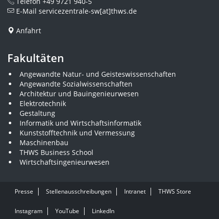
Telefon
+49 9721 940-5
E-Mail
servicezentrale-sw[at]thws.de
Anfahrt
Fakultäten
Angewandte Natur- und Geisteswissenschaften
Angewandte Sozialwissenschaften
Architektur und Bauingenieurwesen
Elektrotechnik
Gestaltung
Informatik und Wirtschaftsinformatik
Kunststofftechnik und Vermessung
Maschinenbau
THWS Business School
Wirtschaftsingenieurwesen
Presse
Stellenausschreibungen
Intranet
THWS Store
Instagram
YouTube
LinkedIn