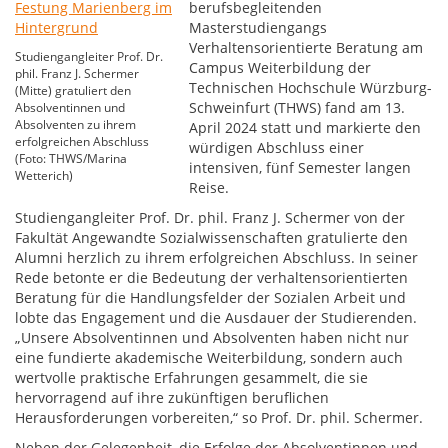
berufsbegleitenden
Masterstudiengangs
Verhaltensorientierte Beratung am
Studiengangleiter Prof. Dr.
Campus Weiterbildung der
phil. Franz J. Schermer
Technischen Hochschule Würzburg-
(Mitte) gratuliert den
Schweinfurt (THWS) fand am 13.
Absolventinnen und
Absolventen zu ihrem
April 2024 statt und markierte den
erfolgreichen Abschluss
würdigen Abschluss einer
(Foto: THWS/Marina
intensiven, fünf Semester langen
Wetterich)
Reise.
Studiengangleiter Prof. Dr. phil. Franz J. Schermer von der
Fakultät Angewandte Sozialwissenschaften gratulierte den
Alumni herzlich zu ihrem erfolgreichen Abschluss. In seiner
Rede betonte er die Bedeutung der verhaltensorientierten
Beratung für die Handlungsfelder der Sozialen Arbeit und
lobte das Engagement und die Ausdauer der Studierenden.
„Unsere Absolventinnen und Absolventen haben nicht nur
eine fundierte akademische Weiterbildung, sondern auch
wertvolle praktische Erfahrungen gesammelt, die sie
hervorragend auf ihre zukünftigen beruflichen
Herausforderungen vorbereiten,“ so Prof. Dr. phil. Schermer.
Neben der Gelegenheit, die Erfolge der Absolventinnen und