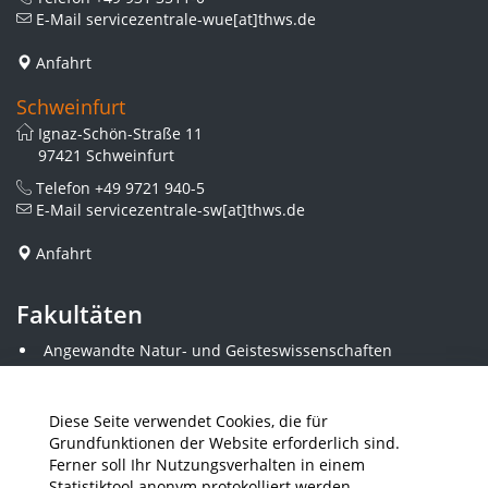
E-Mail
servicezentrale-wue[at]thws.de
Anfahrt
Schweinfurt
Ignaz-Schön-Straße 11
97421 Schweinfurt
Telefon
+49 9721 940-5
E-Mail
servicezentrale-sw[at]thws.de
Anfahrt
Fakultäten
Angewandte Natur- und Geisteswissenschaften
Angewandte Sozialwissenschaften
Architektur und Bauingenieurwesen
Elektrotechnik
Diese Seite verwendet Cookies, die für
Gestaltung
Grundfunktionen der Website erforderlich sind.
Informatik und Wirtschaftsinformatik
Ferner soll Ihr Nutzungsverhalten in einem
Kunststofftechnik und Vermessung
Statistiktool anonym protokolliert werden.