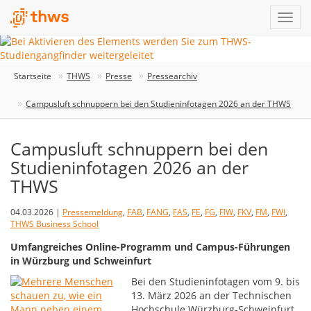
Startseite
THWS
Presse
Pressearchiv
Campusluft schnuppern bei den Studieninfotagen 2026 an der THWS
Campusluft schnuppern bei den
Studieninfotagen 2026 an der
THWS
04.03.2026 |
Pressemeldung
,
FAB
,
FANG
,
FAS
,
FE
,
FG
,
FIW
,
FKV
,
FM
,
FWI
,
THWS Business School
Umfangreiches Online-Programm und Campus-Führungen
in Würzburg und Schweinfurt
Bei den Studieninfotagen vom 9. bis
13. März 2026 an der Technischen
Hochschule Würzburg-Schweinfurt