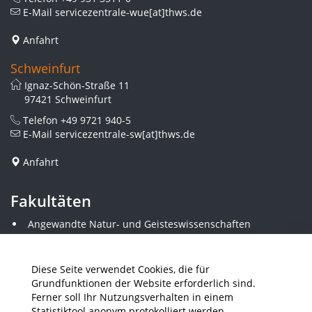
E-Mail
servicezentrale-wue[at]thws.de
Anfahrt
Schweinfurt
Ignaz-Schön-Straße 11
97421 Schweinfurt
Telefon
+49 9721 940-5
E-Mail
servicezentrale-sw[at]thws.de
Anfahrt
Fakultäten
Angewandte Natur- und Geisteswissenschaften
Angewandte Sozialwissenschaften
Architektur und Bauingenieurwesen
Elektrotechnik
Diese Seite verwendet Cookies, die für
Gestaltung
Grundfunktionen der Website erforderlich sind.
Informatik und Wirtschaftsinformatik
Ferner soll Ihr Nutzungsverhalten in einem
Kunststofftechnik und Vermessung
Statistiktool anonym protokolliert werden.