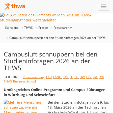
Startseite
THWS
Presse
Pressearchiv
Campusluft schnuppern bei den Studieninfotagen 2026 an der THWS
Campusluft schnuppern bei den
Studieninfotagen 2026 an der
THWS
04.03.2026 |
Pressemeldung
,
FAB
,
FANG
,
FAS
,
FE
,
FG
,
FIW
,
FKV
,
FM
,
FWI
,
THWS Business School
Umfangreiches Online-Programm und Campus-Führungen
in Würzburg und Schweinfurt
Bei den Studieninfotagen vom 9. bis
13. März 2026 an der Technischen
Hochschule Würzburg-Schweinfurt