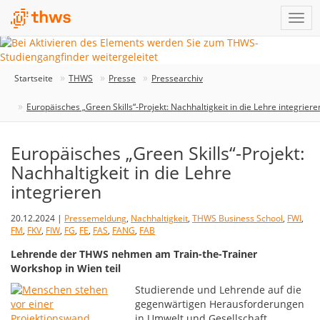
Startseite
THWS
Presse
Pressearchiv
Europäisches „Green Skills“-Projekt: Nachhaltigkeit in die Lehre integriere
Europäisches „Green Skills“-Projekt:
Nachhaltigkeit in die Lehre
integrieren
20.12.2024 |
Pressemeldung
,
Nachhaltigkeit
,
THWS Business School
,
FWI
,
FM
,
FKV
,
FIW
,
FG
,
FE
,
FAS
,
FANG
,
FAB
Lehrende der THWS nehmen am Train-the-Trainer
Workshop in Wien teil
Studierende und Lehrende auf die
gegenwärtigen Herausforderungen
in Umwelt und Gesellschaft