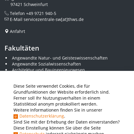
97421 Schweinfurt
Telefon
+49 9721 940-5
E-Mail
servicezentrale-sw[at]thws.de
Anfahrt
Fakultäten
Angewandte Natur- und Geisteswissenschaften
Angewandte Sozialwissenschaften
Architektur und Bauingenieurwesen
Elektrotechnik
Gestaltung
Diese Seite verwendet Cookies, die für
Informatik und Wirtschaftsinformatik
Grundfunktionen der Website erforderlich sind.
Kunststofftechnik und Vermessung
Ferner soll Ihr Nutzungsverhalten in einem
Maschinenbau
Statistiktool anonym protokolliert werden.
THWS Business School
Weitere Informationen finden Sie in unserer
Wirtschaftsingenieurwesen
Datenschutzerklärung
.
Sind Sie mit der Erhebung der Daten einverstanden?
Diese Einstellung können Sie über die Seite
Presse
Stellenausschreibungen
Intranet
THWS Store
Datenschutz
jederzeit rückgängig machen.