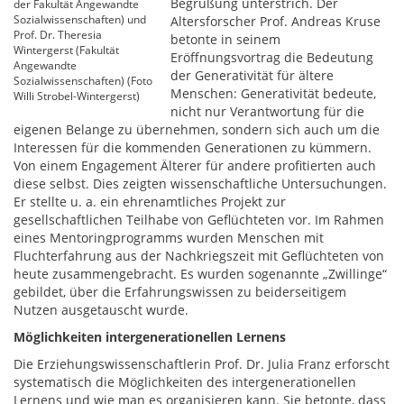
Begrüßung unterstrich. Der
der Fakultät Angewandte
Sozialwissenschaften) und
Altersforscher Prof. Andreas Kruse
Prof. Dr. Theresia
betonte in seinem
Wintergerst (Fakultät
Eröffnungsvortrag die Bedeutung
Angewandte
der Generativität für ältere
Sozialwissenschaften) (Foto
Menschen: Generativität bedeute,
Willi Strobel-Wintergerst)
nicht nur Verantwortung für die
eigenen Belange zu übernehmen, sondern sich auch um die
Interessen für die kommenden Generationen zu kümmern.
Von einem Engagement Älterer für andere profitierten auch
diese selbst. Dies zeigten wissenschaftliche Untersuchungen.
Er stellte u. a. ein ehrenamtliches Projekt zur
gesellschaftlichen Teilhabe von Geflüchteten vor. Im Rahmen
eines Mentoringprogramms wurden Menschen mit
Fluchterfahrung aus der Nachkriegszeit mit Geflüchteten von
heute zusammengebracht. Es wurden sogenannte „Zwillinge“
gebildet, über die Erfahrungswissen zu beiderseitigem
Nutzen ausgetauscht wurde.
Möglichkeiten intergenerationellen Lernens
Die Erziehungswissenschaftlerin Prof. Dr. Julia Franz erforscht
systematisch die Möglichkeiten des intergenerationellen
Lernens und wie man es organisieren kann. Sie betonte, dass