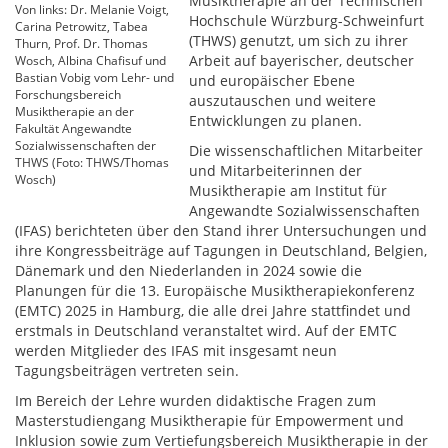
Musiktherapie an der Technischen
Von links: Dr. Melanie Voigt,
Hochschule Würzburg-Schweinfurt
Carina Petrowitz, Tabea
(THWS) genutzt, um sich zu ihrer
Thurn, Prof. Dr. Thomas
Arbeit auf bayerischer, deutscher
Wosch, Albina Chafisuf und
Bastian Vobig vom Lehr- und
und europäischer Ebene
Forschungsbereich
auszutauschen und weitere
Musiktherapie an der
Entwicklungen zu planen.
Fakultät Angewandte
Sozialwissenschaften der
Die wissenschaftlichen Mitarbeiter
THWS (Foto: THWS/Thomas
und Mitarbeiterinnen der
Wosch)
Musiktherapie am Institut für
Angewandte Sozialwissenschaften
(IFAS) berichteten über den Stand ihrer Untersuchungen und
ihre Kongressbeiträge auf Tagungen in Deutschland, Belgien,
Dänemark und den Niederlanden in 2024 sowie die
Planungen für die 13. Europäische Musiktherapiekonferenz
(EMTC) 2025 in Hamburg, die alle drei Jahre stattfindet und
erstmals in Deutschland veranstaltet wird. Auf der EMTC
werden Mitglieder des IFAS mit insgesamt neun
Tagungsbeiträgen vertreten sein.
Im Bereich der Lehre wurden didaktische Fragen zum
Masterstudiengang Musiktherapie für Empowerment und
Inklusion sowie zum Vertiefungsbereich Musiktherapie in der