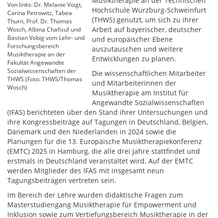
Musiktherapie an der Technischen
Von links: Dr. Melanie Voigt,
Hochschule Würzburg-Schweinfurt
Carina Petrowitz, Tabea
(THWS) genutzt, um sich zu ihrer
Thurn, Prof. Dr. Thomas
Arbeit auf bayerischer, deutscher
Wosch, Albina Chafisuf und
Bastian Vobig vom Lehr- und
und europäischer Ebene
Forschungsbereich
auszutauschen und weitere
Musiktherapie an der
Entwicklungen zu planen.
Fakultät Angewandte
Sozialwissenschaften der
Die wissenschaftlichen Mitarbeiter
THWS (Foto: THWS/Thomas
und Mitarbeiterinnen der
Wosch)
Musiktherapie am Institut für
Angewandte Sozialwissenschaften
(IFAS) berichteten über den Stand ihrer Untersuchungen und
ihre Kongressbeiträge auf Tagungen in Deutschland, Belgien,
Dänemark und den Niederlanden in 2024 sowie die
Planungen für die 13. Europäische Musiktherapiekonferenz
(EMTC) 2025 in Hamburg, die alle drei Jahre stattfindet und
erstmals in Deutschland veranstaltet wird. Auf der EMTC
werden Mitglieder des IFAS mit insgesamt neun
Tagungsbeiträgen vertreten sein.
Im Bereich der Lehre wurden didaktische Fragen zum
Masterstudiengang Musiktherapie für Empowerment und
Inklusion sowie zum Vertiefungsbereich Musiktherapie in der