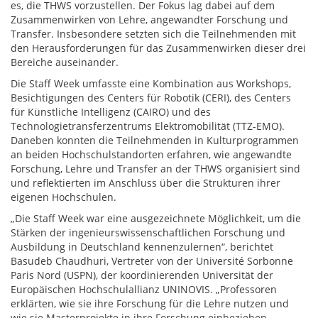
es, die THWS vorzustellen. Der Fokus lag dabei auf dem
Zusammenwirken von Lehre, angewandter Forschung und
Transfer. Insbesondere setzten sich die Teilnehmenden mit
den Herausforderungen für das Zusammenwirken dieser drei
Bereiche auseinander.
Die Staff Week umfasste eine Kombination aus Workshops,
Besichtigungen des Centers für Robotik (CERI), des Centers
für Künstliche Intelligenz (CAIRO) und des
Technologietransferzentrums Elektromobilität (TTZ-EMO).
Daneben konnten die Teilnehmenden in Kulturprogrammen
an beiden Hochschulstandorten erfahren, wie angewandte
Forschung, Lehre und Transfer an der THWS organisiert sind
und reflektierten im Anschluss über die Strukturen ihrer
eigenen Hochschulen.
„Die Staff Week war eine ausgezeichnete Möglichkeit, um die
Stärken der ingenieurswissenschaftlichen Forschung und
Ausbildung in Deutschland kennenzulernen“, berichtet
Basudeb Chaudhuri, Vertreter von der Université Sorbonne
Paris Nord (USPN), der koordinierenden Universität der
Europäischen Hochschulallianz UNINOVIS. „Professoren
erklärten, wie sie ihre Forschung für die Lehre nutzen und
wie sie Masterprojekte in ihre Forschung einbeziehen.