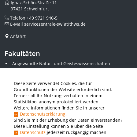
Ignaz-Schön-Straße 11
97421 Schweinfurt
Telefon
+49 9721 940-5
E-Mail
servicezentrale-sw[at]thws.de
Anfahrt
Fakultäten
Angewandte Natur- und Geisteswissenschaften
Angewandte Sozialwissenschaften
Architektur und Bauingenieurwesen
Elektrotechnik
Diese Seite verwendet Cookies, die für
Gestaltung
Grundfunktionen der Website erforderlich sind.
Informatik und Wirtschaftsinformatik
Ferner soll Ihr Nutzungsverhalten in einem
Kunststofftechnik und Vermessung
Statistiktool anonym protokolliert werden.
Maschinenbau
Weitere Informationen finden Sie in unserer
THWS Business School
Datenschutzerklärung
.
Wirtschaftsingenieurwesen
Sind Sie mit der Erhebung der Daten einverstanden?
Diese Einstellung können Sie über die Seite
Datenschutz
jederzeit rückgängig machen.
Presse
Stellenausschreibungen
Intranet
THWS Store