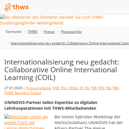
Startseite
THWS
Presse
Pressearchiv
Internationalisierung neu gedacht: Collaborative Online International Lear
Internationalisierung neu gedacht:
Collaborative Online International
Learning (COIL)
27.01.2026 |
Pressemeldung
,
FAB
,
FAS
,
FANG
,
FE
,
FG
,
FIW
,
FKV
,
FM
,
FWI
,
THWS Business School
UNINOVIS-Partner teilen Expertise zu digitalen
Lehrkooperationen mit THWS-Mitarbeitenden
Bei einem hybriden Workshop der
Hochschulallianz UNINOVIS hat der
Allianz-Partner The Hague