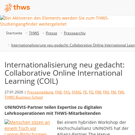
Startseite
THWS
Presse
Pressearchiv
Internationalisierung neu gedacht: Collaborative Online International Lear
Internationalisierung neu gedacht:
Collaborative Online International
Learning (COIL)
27.01.2026 |
Pressemeldung
,
FAB
,
FAS
,
FANG
,
FE
,
FG
,
FIW
,
FKV
,
FM
,
FWI
,
THWS Business School
UNINOVIS-Partner teilen Expertise zu digitalen
Lehrkooperationen mit THWS-Mitarbeitenden
Bei einem hybriden Workshop der
Hochschulallianz UNINOVIS hat der
Allianz-Partner The Hague