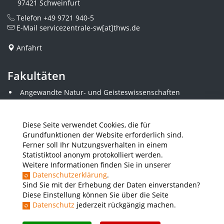
97421 Schweinfurt
Telefon
+49 9721 940-5
E-Mail
servicezentrale-sw[at]thws.de
Anfahrt
Fakultäten
Angewandte Natur- und Geisteswissenschaften
Angewandte Sozialwissenschaften
Architektur und Bauingenieurwesen
Elektrotechnik
Diese Seite verwendet Cookies, die für
Gestaltung
Grundfunktionen der Website erforderlich sind.
Informatik und Wirtschaftsinformatik
Ferner soll Ihr Nutzungsverhalten in einem
Kunststofftechnik und Vermessung
Statistiktool anonym protokolliert werden.
Maschinenbau
Weitere Informationen finden Sie in unserer
THWS Business School
Datenschutzerklärung
.
Wirtschaftsingenieurwesen
Sind Sie mit der Erhebung der Daten einverstanden?
Diese Einstellung können Sie über die Seite
Datenschutz
jederzeit rückgängig machen.
Presse
Stellenausschreibungen
Intranet
THWS Store