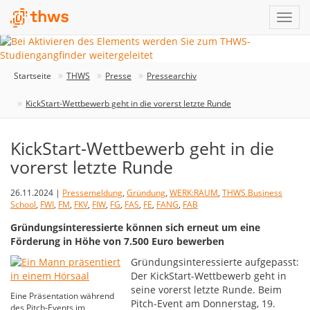
Startseite
THWS
Presse
Pressearchiv
KickStart-Wettbewerb geht in die vorerst letzte Runde
KickStart-Wettbewerb geht in die
vorerst letzte Runde
26.11.2024 |
Pressemeldung
,
Gründung
,
WERK:RAUM
,
THWS Business
School
,
FWI
,
FM
,
FKV
,
FIW
,
FG
,
FAS
,
FE
,
FANG
,
FAB
Gründungsinteressierte können sich erneut um eine
Förderung in Höhe von 7.500 Euro bewerben
Gründungsinteressierte aufgepasst:
Der KickStart-Wettbewerb geht in
seine vorerst letzte Runde. Beim
Eine Präsentation während
Pitch-Event am Donnerstag, 19.
des Pitch-Events im