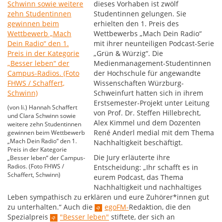
dieses Vorhaben ist zwölf
Studentinnen gelungen. Sie
erhielten den 1. Preis des
Wettbewerbs „Mach Dein Radio“
mit ihrer neunteiligen Podcast-Serie
„Grün & Würzig“. Die
Medienmanagement-Studentinnen
der Hochschule für angewandte
Wissenschaften Würzburg-
Schweinfurt hatten sich in ihrem
Erstsemester-Projekt unter Leitung
(von li.) Hannah Schaffert
von Prof. Dr. Steffen Hillebrecht,
und Clara Schwinn sowie
Alex Kimmel und dem Dozenten
weitere zehn Studentinnen
René Anderl medial mit dem Thema
gewinnen beim Wettbewerb
„Mach Dein Radio“ den 1.
Nachhaltigkeit beschäftigt.
Preis in der Kategorie
Die Jury erläuterte ihre
„Besser leben“ der Campus-
Radios. (Foto FHWS /
Entscheidung: „Ihr schafft es in
Schaffert, Schwinn)
eurem Podcast, das Thema
Nachhaltigkeit und nachhaltiges
Leben sympathisch zu erklären und eure Zuhörer*innen gut
zu unterhalten.“ Auch die
egoFM-
Redaktion, die den
Spezialpreis
"Besser leben"
stiftete, der sich an