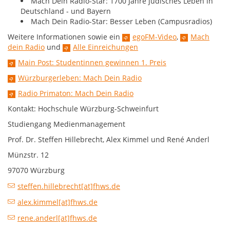
Mach Dein Radio-Star: 1700 Jahre jüdisches Leben in
Deutschland - und Bayern
Mach Dein Radio-Star: Besser Leben (Campusradios)
Weitere Informationen sowie ein
egoFM-Video
,
Mach
dein Radio
und
Alle Einreichungen
Main Post: Studentinnen gewinnen 1. Preis
Würzburgerleben: Mach Dein Radio
Radio Primaton: Mach Dein Radio
Kontakt: Hochschule Würzburg-Schweinfurt
Studiengang Medienmanagement
Prof. Dr. Steffen Hillebrecht, Alex Kimmel und René Anderl
Münzstr. 12
97070 Würzburg
steffen.hillebrecht[at]fhws.de
alex.kimmel[at]fhws.de
rene.anderl[at]fhws.de