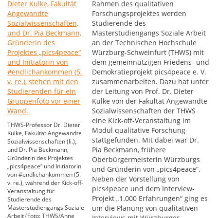
Rahmen des qualitativen
Forschungsprojektes werden
Studierende des
Masterstudiengangs Soziale Arbeit
an der Technischen Hochschule
Würzburg-Schweinfurt (THWS) mit
dem gemeinnützigen Friedens- und
Demokratieprojekt pics4peace e. V.
zusammenarbeiten. Dazu hat unter
der Leitung von Prof. Dr. Dieter
Kulke von der Fakultät Angewandte
Sozialwissenschaften der THWS
eine Kick-off-Veranstaltung im
THWS-Professor Dr. Dieter
Modul qualitative Forschung
Kulke, Fakultät Angewandte
stattgefunden. Mit dabei war Dr.
Sozialwissenschaften (li.),
Pia Beckmann, frühere
und Dr. Pia Beckmann,
Gründerin des Projektes
Oberbürgermeisterin Würzburgs
„pics4peace“ und Initiatorin
und Gründerin von „pics4peace“.
von #endlichankommen (5.
Neben der Vorstellung von
v. re.), während der Kick-off-
pics4peace und dem Interview-
Veranstaltung für
Projekt „1.000 Erfahrungen“ ging es
Studierende des
Masterstudiengangs Soziale
um die Planung von qualitativen
Arbeit (Foto: THWS/Anne
Interviews mit Würzburger