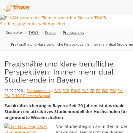
Startseite
THWS
Presse
Pressearchiv
Praxisnähe und klare berufliche Perspektiven: Immer mehr dual Studiere
Praxisnähe und klare berufliche
Perspektiven: Immer mehr dual
Studierende in Bayern
26.02.2026 |
Pressemeldung
,
FAB
,
FAB
,
FANG
,
FAS
,
FE
,
FG
,
FIW
,
FKV
,
FM
,
FWI
,
THWS Business School
Fachkräftesicherung in Bayern: Seit 20 Jahren ist das duale
Studium ein attraktives Studienmodell der Hochschulen für
angewandte Wissenschaften
Von Studienbeginn an mitten in der
Praxis sein: Das macht die dualen