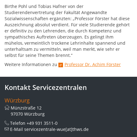
Birthe Pohl und Tobias Hafner von der
Studierendenvertretung der Fakultät Angewandte
Sozialwissenschaften ergänzten: „Professor Förster hat diese
Auszeichnung absolut verdient. Für viele Studierende gehört
er definitiv zu den Lehrenden, die durch Kompetenz und
sympathisches Auftreten überzeugen. Es gelingt ihm
mühelos, vermeintlich trockene Lehrinhalte spannend und
unterhaltsam zu vermitteln, weil man merkt, wie sehr er
selbst für seine Themen brennt.“
Weitere Informationen zu
Professor Dr. Achim Förster
Kontakt Servicezentralen
Würzburg
Münzstraße 12
97070 Würzburg
Telefon
+49 931 3511-0
E-Mail
servicezentrale-wue[at]thws.de