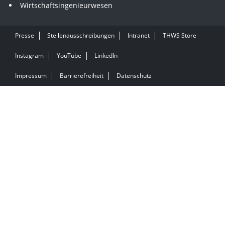
Wirtschaftsingenieurwesen
Presse
Stellenausschreibungen
Intranet
THWS Store
Instagram
YouTube
LinkedIn
Impressum
Barrierefreiheit
Datenschutz