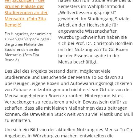
haben sich fünf Studierende des 6.
Semesters im Wahlpflichtmodul
„Weltverbesserungsprojekt“
gewidmet. Im Studiengang Soziale
Arbeit an der Hochschule für
angewandte Wissenschaften
Ein Hingucker, der animiert
Würzburg-Schweinfurt haben sie
zu weniger Verpackungen -
sich bei Prof. Dr. Christoph Bördlein
die grünen Plakate der
mit der Nutzung von To-Go-Boxen
Studierenden an der
Mensatür. (Foto Zita
bei der Essensausgabe in der
Remelé)
Mensa beschäftigt.
Das Ziel des Projekts bestand darin, möglichst viele
Studierende und Besuchende der Mensa To-Go davon zu
überzeugen, eigene Boxen und Aufbewahrungsmöglichkeiten
von Zuhause mitzubringen und nicht erst vor Ort die von der
Mensa angebotenen Boxen zu kaufen. Hintergrund ist es,
Verpackungen zu reduzieren und ein Bewusstsein dafür zu
schaffen, dass alle mit kleinen Maßnahmen dazu beitragen
können, die Umwelt ein Stück weit von zu viel Plastik und Müll
zu entlasten.
Um sich ein Bild von der aktuellen Nutzung des Mensa-To-Go-
Angebotes in Würzburg zu machen, entwickelten die