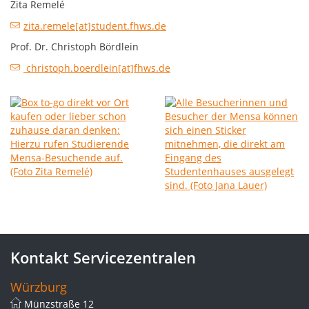
Zita Remelé
zita.remele[at]student.fhws.de
Prof. Dr. Christoph Bördlein
christoph.boerdlein[at]fhws.de
Kontakt Servicezentralen
Würzburg
Münzstraße 12