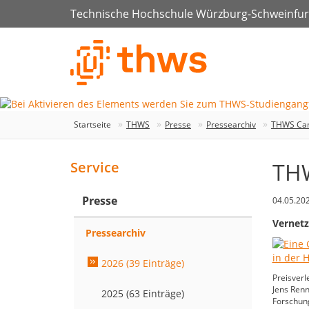
Technische Hochschule Würzburg-Schweinfur
Startseite
THWS
Presse
Pressearchiv
THWS Cam
THW
Service
Presse
04.05.20
Vernetz
Pressearchiv
2026 (39 Einträge)
Preisverl
Jens Renn
2025 (63 Einträge)
Forschung