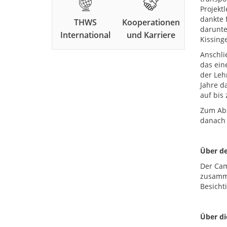
Projekt
dankte 
THWS
Kooperationen
darunte
International
und Karriere
Kissing
Anschli
das ein
der Leh
Jahre d
auf bis 
Zum Abs
danach 
Über d
Der Cam
zusamme
Besicht
Über d