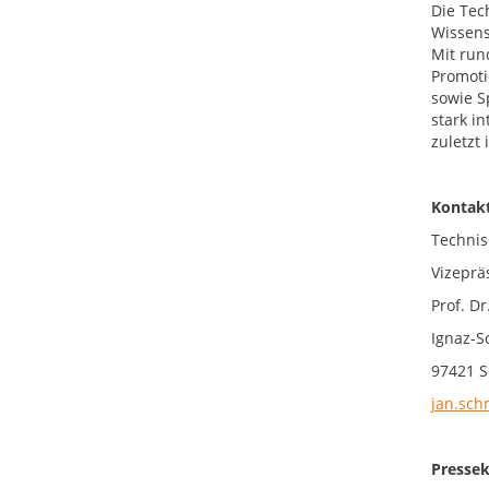
Die Tec
Wissens
Mit run
Promoti
sowie S
stark i
zuletzt
Kontakt
Technis
Vizeprä
Prof. Dr
Ignaz-S
97421 S
jan.sch
Pressek