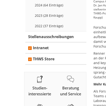
Campus An
2024 (64 Einträge)
Dr. Jan H
stellvert
THWS-Präs
2023 (28 Einträge)
Kaupp)
2022 (37 Einträge)
Forschu
einheit
Stellenausschreibungen
aufbewa
damit v
Forschu
Intranet
Renner 
an der F
THWS Store
and key
Heizung
sprang d
Gutacht
Mehr Ka
Studien-
Beratung
Als For
interessierte
und Service
Teams a
Laborau
transpo