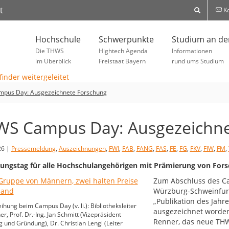
t
Ko
Hochschule
Schwerpunkte
Studium an d
Die THWS
Hightech Agenda
Informationen
im Überblick
Freistaat Bayern
rund ums Studium
pus Day: Ausgezeichnete Forschung
S Campus Day: Ausgezeichne
26 |
Pressemeldung
,
Auszeichnungen
,
FWI
,
FAB
,
FANG
,
FAS
,
FE
,
FG
,
FKV
,
FIW
,
FM
,
ungstag für alle Hochschulangehörigen mit Prämierung von For
Zum Abschluss des C
Würzburg-Schweinfur
„Publikation des Jahr
eihung beim Campus Day (v. li.): Bibliotheksleiter
ausgezeichnet worden.
er, Prof. Dr.-Ing. Jan Schmitt (Vizepräsident
Renner, das neue THWS
 und Gründung), Dr. Christian Lengl (Leiter