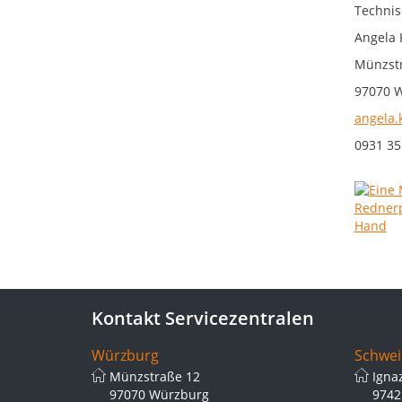
Technis
Angela 
Münzstr
97070 
angela.
0931 35
Kontakt Servicezentralen
Würzburg
Schwei
Münzstraße 12
Igna
97070 Würzburg
9742