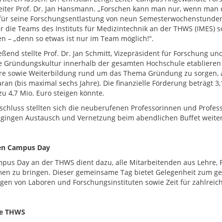
leiter Prof. Dr. Jan Hansmann. „Forschen kann man nur, wenn man d
für seine Forschungsentlastung von neun Semesterwochenstunden.
r die Teams des Instituts für Medizintechnik an der THWS (IMES) 
en – „denn so etwas ist nur im Team möglich!“.
eßend stellte Prof. Dr. Jan Schmitt, Vizepräsident für Forschung u
e Gründungskultur innerhalb der gesamten Hochschule etablieren 
re sowie Weiterbildung rund um das Thema Gründung zu sorgen, arb
aran (bis maximal sechs Jahre). Die finanzielle Förderung beträgt 3
zu 4,7 Mio. Euro steigen könnte.
chluss stellten sich die neuberufenen Professorinnen und Professo
gingen Austausch und Vernetzung beim abendlichen Buffet weiter
en Campus Day
pus Day an der THWS dient dazu, alle Mitarbeitenden aus Lehre,
n zu bringen. Dieser gemeinsame Tag bietet Gelegenheit zum ge
igen von Laboren und Forschungsinstituten sowie Zeit für zahlreic
ie THWS