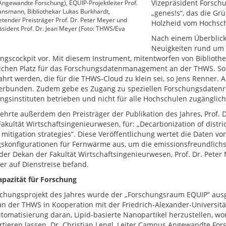
Vizepräsident Forsch
gewandte Forschung), EQUIP-Projektleiter Prof.
ansmann, Bibliothekar Lukas Burkhardt,
„genes!s“, das die Gr
retender Preisträger Prof. Dr. Peter Meyer und
Holzheid vom Hochsch
ident Prof. Dr. Jean Meyer (Foto: THWS/Eva
Nach einem Überblick
Neuigkeiten rund um 
ngscockpit vor. Mit diesem Instrument, mitentworfen von Bibliothe
lichen Platz für das Forschungsdatenmanagement an der THWS. S
hrt werden, die für die THWS-Cloud zu klein sei, so Jens Renner. 
erbunden. Zudem gebe es Zugang zu speziellen Forschungsdatenre
ngsinstituten betrieben und nicht für alle Hochschulen zugänglich
ehrte außerdem den Preisträger der Publikation des Jahres, Prof. 
akultät Wirtschaftsingenieurwesen, für: „Decarbonization of distric
 mitigation strategies“. Diese Veröffentlichung wertet die Daten v
skonfigurationen für Fernwärme aus, um die emissionsfreundlichste
er Dekan der Fakultät Wirtschaftsingenieurwesen, Prof. Dr. Peter Me
er auf Dienstreise befand.
pazität für Forschung
schungsprojekt des Jahres wurde der „Forschungsraum EQUIP“ ausg
n der THWS in Kooperation mit der Friedrich-Alexander-Universit
tomatisierung daran, Lipid-basierte Nanopartikel herzustellen, wo
rtieren lassen. Dr. Christian Lengl, Leiter Campus Angewandte For