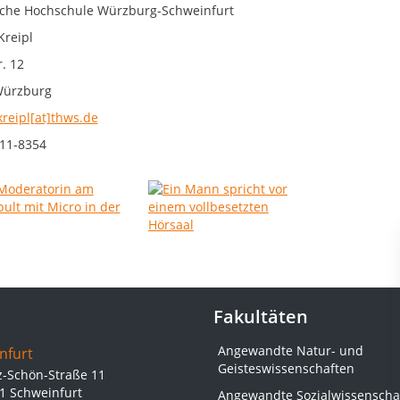
che Hochschule Würzburg-Schweinfurt
Kreipl
. 12
Würzburg
kreipl[at]thws.de
11-8354
Fakultäten
Angewandte Natur- und
nfurt
Geisteswissenschaften
z-Schön-Straße 11
1 Schweinfurt
Angewandte Sozialwissenscha