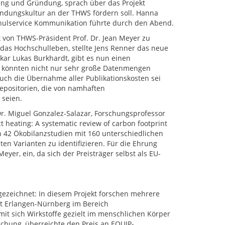
ung und Gründung, sprach über das Projekt
ündungskultur an der THWS fördern soll. Hanna
ulservice Kommunikation führte durch den Abend.
 von THWS-Präsident Prof. Dr. Jean Meyer zu
das Hochschulleben, stellte Jens Renner das neue
kar Lukas Burkhardt, gibt es nun einen
o könnten nicht nur sehr große Datenmengen
Auch die Übernahme aller Publikationskosten sei
positorien, die von namhaften
 seien.
Dr. Miguel Gonzalez-Salazar, Forschungsprofessor
t heating: A systematic review of carbon footprint
on 42 Ökobilanzstudien mit 160 unterschiedlichen
n Varianten zu identifizieren. Für die Ehrung
yer, ein, da sich der Preisträger selbst als EU-
ezeichnet: In diesem Projekt forschen mehrere
ät Erlangen-Nürnberg im Bereich
mit sich Wirkstoffe gezielt im menschlichen Körper
schung, überreichte den Preis an EQUIP-