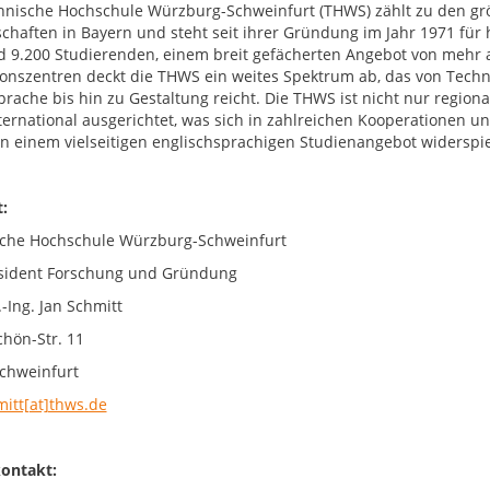
hnische Hochschule Würzburg-Schweinfurt (THWS) zählt zu den g
chaften in Bayern und steht seit ihrer Gründung im Jahr 1971 fü
d 9.200 Studierenden, einem breit gefächerten Angebot von mehr 
onszentren deckt die THWS ein weites Spektrum ab, das von Techni
prache bis hin zu Gestaltung reicht. Die THWS ist nicht nur region
nternational ausgerichtet, was sich in zahlreichen Kooperationen
 in einem vielseitigen englischsprachigen Studienangebot widerspie
:
che Hochschule Würzburg-Schweinfurt
sident Forschung und Gründung
.-Ing. Jan Schmitt
chön-Str. 11
chweinfurt
mitt[at]thws.de
ontakt: