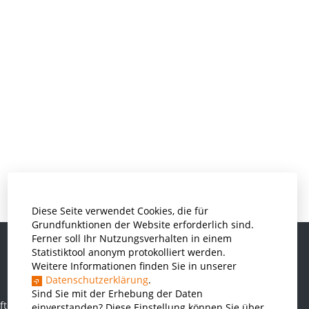
Diese Seite verwendet Cookies, die für
Grundfunktionen der Website erforderlich sind.
Ferner soll Ihr Nutzungsverhalten in einem
Statistiktool anonym protokolliert werden.
Weitere Informationen finden Sie in unserer
Informatik und Wirtschaftsinformatik
Datenschutzerklärung
.
Kunststofftechnik und Vermessung
Sind Sie mit der Erhebung der Daten
ften
einverstanden? Diese Einstellung können Sie über