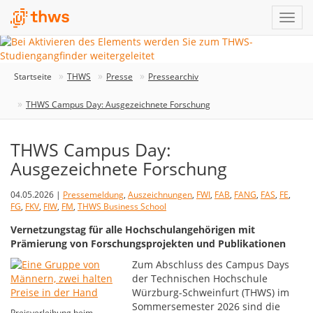
Startseite
THWS
Presse
Pressearchiv
THWS Campus Day: Ausgezeichnete Forschung
THWS Campus Day:
Ausgezeichnete Forschung
04.05.2026 |
Pressemeldung
,
Auszeichnungen
,
FWI
,
FAB
,
FANG
,
FAS
,
FE
,
FG
,
FKV
,
FIW
,
FM
,
THWS Business School
Vernetzungstag für alle Hochschulangehörigen mit
Prämierung von Forschungsprojekten und Publikationen
Zum Abschluss des Campus Days
der Technischen Hochschule
Würzburg-Schweinfurt (THWS) im
Sommersemester 2026 sind die
Preisverleihung beim