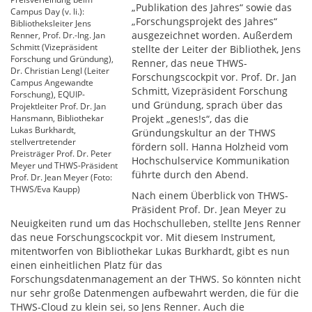
„Publikation des Jahres“ sowie das
Campus Day (v. li.):
„Forschungsprojekt des Jahres“
Bibliotheksleiter Jens
ausgezeichnet worden. Außerdem
Renner, Prof. Dr.-Ing. Jan
Schmitt (Vizepräsident
stellte der Leiter der Bibliothek, Jens
Forschung und Gründung),
Renner, das neue THWS-
Dr. Christian Lengl (Leiter
Forschungscockpit vor. Prof. Dr. Jan
Campus Angewandte
Schmitt, Vizepräsident Forschung
Forschung), EQUIP-
und Gründung, sprach über das
Projektleiter Prof. Dr. Jan
Hansmann, Bibliothekar
Projekt „genes!s“, das die
Lukas Burkhardt,
Gründungskultur an der THWS
stellvertretender
fördern soll. Hanna Holzheid vom
Preisträger Prof. Dr. Peter
Hochschulservice Kommunikation
Meyer und THWS-Präsident
führte durch den Abend.
Prof. Dr. Jean Meyer (Foto:
THWS/Eva Kaupp)
Nach einem Überblick von THWS-
Präsident Prof. Dr. Jean Meyer zu
Neuigkeiten rund um das Hochschulleben, stellte Jens Renner
das neue Forschungscockpit vor. Mit diesem Instrument,
mitentworfen von Bibliothekar Lukas Burkhardt, gibt es nun
einen einheitlichen Platz für das
Forschungsdatenmanagement an der THWS. So könnten nicht
nur sehr große Datenmengen aufbewahrt werden, die für die
THWS-Cloud zu klein sei, so Jens Renner. Auch die