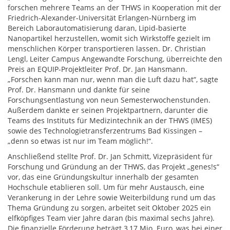
forschen mehrere Teams an der THWS in Kooperation mit der
Friedrich-Alexander-Universität Erlangen-Nürnberg im
Bereich Laborautomatisierung daran, Lipid-basierte
Nanopartikel herzustellen, womit sich Wirkstoffe gezielt im
menschlichen Körper transportieren lassen. Dr. Christian
Lengl, Leiter Campus Angewandte Forschung, überreichte den
Preis an EQUIP-Projektleiter Prof. Dr. Jan Hansmann.
„Forschen kann man nur, wenn man die Luft dazu hat“, sagte
Prof. Dr. Hansmann und dankte für seine
Forschungsentlastung von neun Semesterwochenstunden.
Außerdem dankte er seinen Projektpartnern, darunter die
Teams des Instituts für Medizintechnik an der THWS (IMES)
sowie des Technologietransferzentrums Bad Kissingen –
„denn so etwas ist nur im Team möglich!“.
Anschließend stellte Prof. Dr. Jan Schmitt, Vizepräsident für
Forschung und Gründung an der THWS, das Projekt „genes!s“
vor, das eine Gründungskultur innerhalb der gesamten
Hochschule etablieren soll. Um für mehr Austausch, eine
Verankerung in der Lehre sowie Weiterbildung rund um das
Thema Gründung zu sorgen, arbeitet seit Oktober 2025 ein
elfköpfiges Team vier Jahre daran (bis maximal sechs Jahre).
Die finanzielle Förderung beträgt 3,17 Mio. Euro, was bei einer