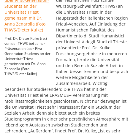
der Technischen Hochschule
Würzburg-Schweinfurt (THWS) an
die Universität Triest, in der
Hauptstadt der italienischen Region
Friaul-Venezien. Auf Einladung der
Humanistischen Fakultät, des
Dipartimento di Studi Humanistici
Prof. Dr. Dieter Kulke (re.)
der Università degli Studi di Trieste,
von der THWS bei seiner
präsentierte Prof. Dr. Kulke
Präsentation über First-
Forschungsergebnisse in mehreren
Generation-Students an der
Universität Triest
Formaten, lernte die Universität
gemeinsam mit Dr. Anna
und den Bereich Soziale Arbeit in
Zenarolla (Foto:
Italien besser kennen und besprach
THWS/Dieter Kulke)
weitere Möglichkeiten der
Zusammenarbeit. Wichtig
besonders für Studierenden: Die THWS hat mit der
Universität Triest eine ERASMUS+-Vereinbarung mit
Mobilitätsmöglichkeiten geschlossen. Nicht nur deswegen ist
die Universität Triest sehr interessant für ein Studium der
Sozialen Arbeit, denn sie bietet auch ein breites
Studienprogramm in einer sehr persönlichen Atmosphäre mit
lebendigem Austausch zwischen Studierenden und
Lehrenden. „Außerdem“, findet Prof. Dr. Kulke, „ist es sehr