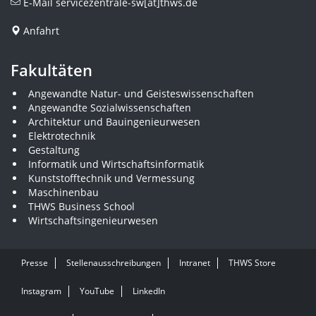
E-Mail
servicezentrale-sw[at]thws.de
Anfahrt
Fakultäten
Angewandte Natur- und Geisteswissenschaften
Angewandte Sozialwissenschaften
Architektur und Bauingenieurwesen
Elektrotechnik
Gestaltung
Informatik und Wirtschaftsinformatik
Kunststofftechnik und Vermessung
Maschinenbau
THWS Business School
Wirtschaftsingenieurwesen
Presse
Stellenausschreibungen
Intranet
THWS Store
Instagram
YouTube
LinkedIn