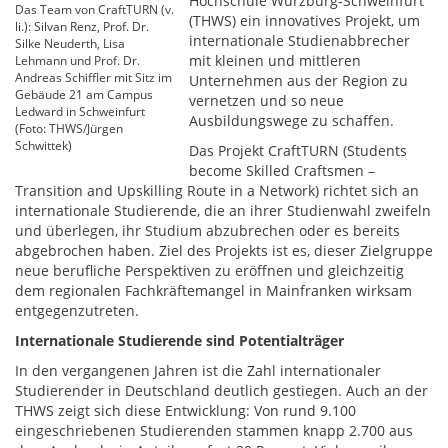
Hochschule Würzburg-Schweinfurt
Das Team von CraftTURN (v.
(THWS) ein innovatives Projekt, um
li.): Silvan Renz, Prof. Dr.
internationale Studienabbrecher
Silke Neuderth, Lisa
mit kleinen und mittleren
Lehmann und Prof. Dr.
Andreas Schiffler mit Sitz im
Unternehmen aus der Region zu
Gebäude 21 am Campus
vernetzen und so neue
Ledward in Schweinfurt
Ausbildungswege zu schaffen.
(Foto: THWS/Jürgen
Schwittek)
Das Projekt CraftTURN (Students
become Skilled Craftsmen –
Transition and Upskilling Route in a Network) richtet sich an
internationale Studierende, die an ihrer Studienwahl zweifeln
und überlegen, ihr Studium abzubrechen oder es bereits
abgebrochen haben. Ziel des Projekts ist es, dieser Zielgruppe
neue berufliche Perspektiven zu eröffnen und gleichzeitig
dem regionalen Fachkräftemangel in Mainfranken wirksam
entgegenzutreten.
Internationale Studierende sind Potentialträger
In den vergangenen Jahren ist die Zahl internationaler
Studierender in Deutschland deutlich gestiegen. Auch an der
THWS zeigt sich diese Entwicklung: Von rund 9.100
eingeschriebenen Studierenden stammen knapp 2.700 aus