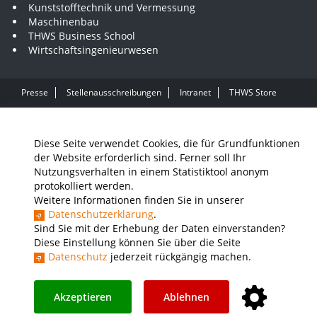
Kunststofftechnik und Vermessung
Maschinenbau
THWS Business School
Wirtschaftsingenieurwesen
Presse
Stellenausschreibungen
Intranet
THWS Store
Instagram
YouTube
LinkedIn
Diese Seite verwendet Cookies, die für Grundfunktionen
Impressum
Barrierefreiheit
Datenschutz
der Website erforderlich sind. Ferner soll Ihr
Nutzungsverhalten in einem Statistiktool anonym
protokolliert werden.
Weitere Informationen finden Sie in unserer
Datenschutzerklärung
.
Sind Sie mit der Erhebung der Daten einverstanden?
Diese Einstellung können Sie über die Seite
Datenschutz
jederzeit rückgängig machen.
Akzeptieren
Ablehnen