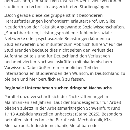
dem Ausland, ein Anteil von fast 30 Prozent. Viele von ihnen
studieren in technisch ausgerichteten Studiengängen.
„Doch gerade diese Zielgruppe ist mit besonderen
Herausforderungen konfrontiert“, erläutert Prof. Dr. Silke
Neuderth von der Fakultät Angewandte Sozialwissenschaften.
„Sprachbarrieren, Leistungsprobleme, fehlende soziale
Netzwerke oder psychosoziale Belastungen können zu
Studienzweifeln und mitunter zum Abbruch führen.“ Für die
Studierenden bedeute dies nicht selten den Verlust des
Aufenthaltstitels und für Deutschland den Verlust von
hochmotivierten Nachwuchskräften mit akademischem
Vorwissen. Dabei äußert ein erheblicher Teil der
internationalen Studierenden den Wunsch, in Deutschland zu
bleiben und hier beruflich Fuß zu fassen.
Regionale Unternehmen suchen dringend Nachwuchs
Parallel dazu verschärft sich der Fachkräftemangel in
Mainfranken seit Jahren. Laut der Bundesagentur für Arbeit
blieben zuletzt in der Arbeitsmarktregion Schweinfurt rund
1.113 Ausbildungsstellen unbesetzt (Stand 2025). Besonders
betroffen sind technische Berufe wie Mechatronik, Kfz-
Mechatronik, Industriemechanik, Metallbau oder