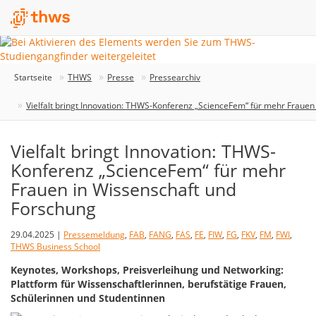
Startseite
THWS
Presse
Pressearchiv
Vielfalt bringt Innovation: THWS-Konferenz „ScienceFem“ für mehr Frauen
Vielfalt bringt Innovation: THWS-
Konferenz „ScienceFem“ für mehr
Frauen in Wissenschaft und
Forschung
29.04.2025 |
Pressemeldung
,
FAB
,
FANG
,
FAS
,
FE
,
FIW
,
FG
,
FKV
,
FM
,
FWI
,
THWS Business School
Keynotes, Workshops, Preisverleihung und Networking:
Plattform für Wissenschaftlerinnen, berufstätige Frauen,
Schülerinnen und Studentinnen