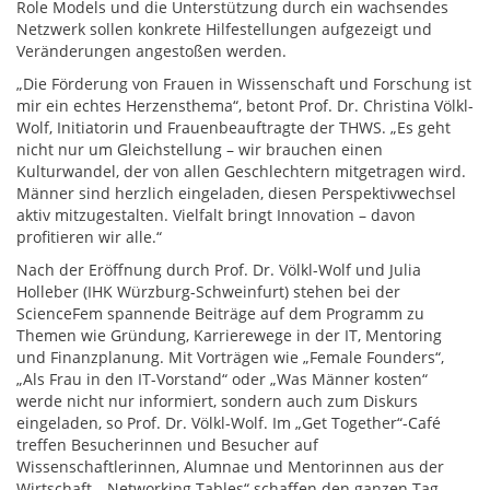
Role Models und die Unterstützung durch ein wachsendes
Netzwerk sollen konkrete Hilfestellungen aufgezeigt und
Veränderungen angestoßen werden.
„Die Förderung von Frauen in Wissenschaft und Forschung ist
mir ein echtes Herzensthema“, betont Prof. Dr. Christina Völkl-
Wolf, Initiatorin und Frauenbeauftragte der THWS. „Es geht
nicht nur um Gleichstellung – wir brauchen einen
Kulturwandel, der von allen Geschlechtern mitgetragen wird.
Männer sind herzlich eingeladen, diesen Perspektivwechsel
aktiv mitzugestalten. Vielfalt bringt Innovation – davon
profitieren wir alle.“
Nach der Eröffnung durch Prof. Dr. Völkl-Wolf und Julia
Holleber (IHK Würzburg-Schweinfurt) stehen bei der
ScienceFem spannende Beiträge auf dem Programm zu
Themen wie Gründung, Karrierewege in der IT, Mentoring
und Finanzplanung. Mit Vorträgen wie „Female Founders“,
„Als Frau in den IT-Vorstand“ oder „Was Männer kosten“
werde nicht nur informiert, sondern auch zum Diskurs
eingeladen, so Prof. Dr. Völkl-Wolf. Im „Get Together“-Café
treffen Besucherinnen und Besucher auf
Wissenschaftlerinnen, Alumnae und Mentorinnen aus der
Wirtschaft. „Networking Tables“ schaffen den ganzen Tag