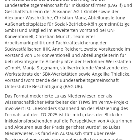
Landesarbeitsgemeinschaft für Inklusionsfirmen (LAG if) und
Geschäftsführerin der Alexianer AGIL GmbH sowie der
Alexianer Waschküche, Christian Manz, Abteilungsleitung
Außenarbeitsplätze für Sozial-Betriebe-Köln gemeinnützige
GmbH und Mitglied im erweiterten Vorstand bei UN-
Konventionell, Christian Münch, Teamleiter
Arbeitsmarktpolitik und Fachkräftesicherung der
Südwestfälischen IHK, Anne Reichert, zweite Vorsitzende im
Vorstand von UN-Konventionell und Abteilungsleiterin für
betriebsintegrierte Arbeitsplätze der Iserlohner Werkstätten
gGmbH, Manja Stegmann, stellvertretende Vorsitzende des
Werkstattrats der SBK-Werkstätten sowie Angelika Thielicke,
Vorstandsvorsitzende der Bundesarbeitsgemeinschaft
Unterstützte Beschäftigung (BAG UB).
Das Format moderierte Lukas Niederwieser, der als
wissenschaftlicher Mitarbeiter der THWS im VermA-Projekt
involviert ist. „Besonders spannend an der Platzierung des
Formats auf der IFO 2025 ist für mich, dass der Blick der
Inklusionsforschenden auf die Perspektiven von Akteurinnen
und Akteuren aus der Praxis gerichtet wurde“, so Lukas
Niederwieser. Es fand ein Austausch statt über reale
Praxisprobleme sowie deren potenzielle Lösungen unter