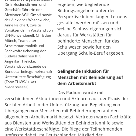
ergeben, wie begleitende
für Inklusionsfirmen und
Geschäftsführerin der
Bildungsangebote unter der
Alexianer AGIL GmbH sowie
Perspektive lebenslangen Lernens
der Alexianer Waschküche,
gestaltet werden müssen und
Anne Reichert, zweite
welche Schlussfolgerungen sich
Vorsitzende im Vorstand von
daraus für Werkstätten für
UN-Konventionell, Christian
Münch, Teamleiter
behinderte Menschen, für das
Arbeitsmarktpolitik und
Schulwesen sowie für den
Fachkräftesicherung der
Übergang Schule-Beruf ergeben.
Südwestfälischen IHK,
Angelika Thielicke,
Vorstandsvorsitzende der
Gelingende Inklusion für
Bundesarbeitsgemeinschaft
Unterstützte Beschäftigung
Menschen mit Behinderung auf
(Foto: THWS/Lukas
dem Arbeitsmarkt
Niederwieser)
Das Podium wurde mit
verschiedenen Akteurinnen und Akteuren aus der Praxis der
Sozialen Arbeit in der Unterstützung und Begleitung von
Übergangen von Menschen mit Behinderungen auf den
allgemeinen Arbeitsmarkt besetzt. Vertreten waren Fachkräfte
aus Diensten und Werkstätten der Behindertenhilfe sowie
eine Werkstattbeschäftigte. Die Riege der Teilnehmenden
umfasste dabei Uta Deutschländer, Mitglied der