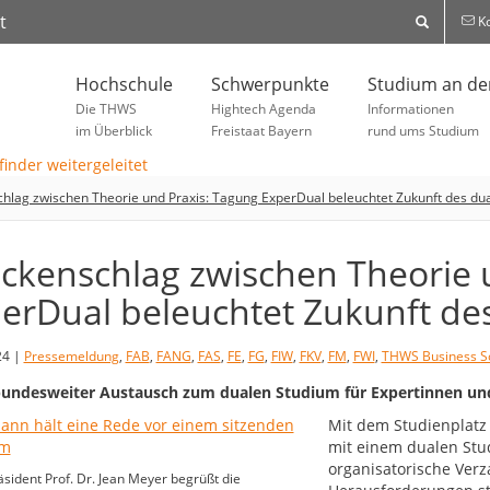
t
Ko
Hochschule
Schwerpunkte
Studium an d
Die THWS
Hightech Agenda
Informationen
im Überblick
Freistaat Bayern
rund ums Studium
hlag zwischen Theorie und Praxis: Tagung ExperDual beleuchtet Zukunft des du
ckenschlag zwischen Theorie 
erDual beleuchtet Zukunft de
24 |
Pressemeldung
,
FAB
,
FANG
,
FAS
,
FE
,
FG
,
FIW
,
FKV
,
FM
,
FWI
,
THWS Business S
bundesweiter Austausch zum dualen Studium für Expertinnen u
Mit dem Studienplatz 
mit einem dualen Stud
organisatorische Ver
ident Prof. Dr. Jean Meyer begrüßt die