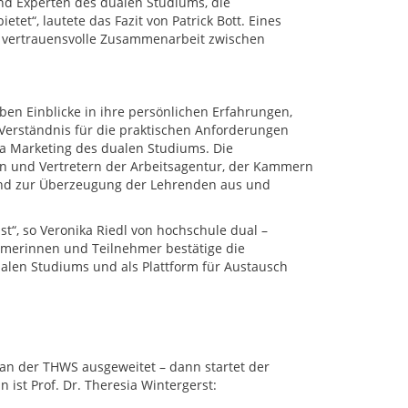
 und Experten des dualen Studiums, die
tet“, lautete das Fazit von Patrick Bott. Eines
d vertrauensvolle Zusammenarbeit zwischen
ben Einblicke in ihre persönlichen Erfahrungen,
Verständnis für die praktischen Anforderungen
a Marketing des dualen Studiums. Die
n und Vertretern der Arbeitsagentur, der Kammern
und zur Überzeugung der Lehrenden aus und
st“, so Veronika Riedl von hochschule dual –
ehmerinnen und Teilnehmer bestätige die
ualen Studiums und als Plattform für Austausch
n der THWS ausgeweitet – dann startet der
 ist Prof. Dr. Theresia Wintergerst: