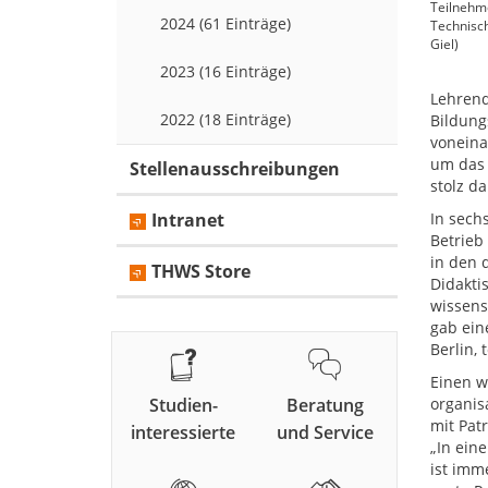
Teilnehm
2024 (61 Einträge)
Technisch
Giel)
2023 (16 Einträge)
Lehrend
2022 (18 Einträge)
Bildung
voneina
um das 
Stellenausschreibungen
stolz d
Intranet
In sech
Betrieb
in den 
THWS Store
Didakti
wissens
gab ein
Berlin,
Einen w
Studien-
Beratung
organis
mit Pat
interessierte
und Service
„In ein
ist imm