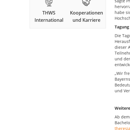
sagte P
hervorra
THWS
Kooperationen
habe si
Hochsch
International
und Karriere
Tagung 
Die Tag
Herausf
dieser 
Teilneh
und der
entwick
„Wir fre
Bayerns
Bedeutu
und Ver
Weitere
Ab dem 
Bachelor
theresi