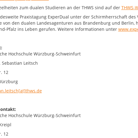
nzelheiten zum dualen Studieren an der THWS sind auf der
THWS-W
desweite Praxistagung ExperDual unter der Schirmherrschaft des
e von den dualen Landesagenturen aus Brandenburg und Berlin, 
nd-Pfalz ins Leben gerufen. Weitere Informationen unter
www.expe
:
che Hochschule Würzburg-Schweinfurt
. Sebastian Leitsch
. 12
Würzburg
an.leitsch[at]thws.de
ontakt:
che Hochschule Würzburg-Schweinfurt
Kreipl
. 12