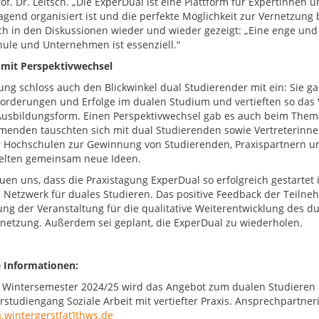
rof. Dr. Leitsch. „Die ExperDual ist eine Plattform für Expertinnen
gend organisiert ist und die perfekte Möglichkeit zur Vernetzung bie
ch in den Diskussionen wieder und wieder gezeigt: „Eine enge un
ule und Unternehmen ist essenziell.“
mit Perspektivwechsel
ung schloss auch den Blickwinkel dual Studierender mit ein: Sie ga
orderungen und Erfolge im dualen Studium und vertieften so das 
Ausbildungsform. Einen Perspektivwechsel gab es auch beim Them
menden tauschten sich mit dual Studierenden sowie Vertreterinne
 Hochschulen zur Gewinnung von Studierenden, Praxispartnern 
elten gemeinsam neue Ideen.
uen uns, dass die Praxistagung ExperDual so erfolgreich gestartet i
 Netzwerk für duales Studieren. Das positive Feedback der Teiln
ng der Veranstaltung für die qualitative Weiterentwicklung des d
netzung. Außerdem sei geplant, die ExperDual zu wiederholen.
 Informationen:
Wintersemester 2024/25 wird das Angebot zum dualen Studieren a
studiengang Soziale Arbeit mit vertiefter Praxis. Ansprechpartnerin
a.wintergerst[at]thws.de