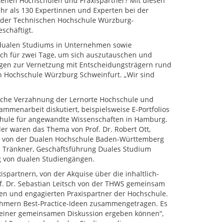
ehen Hochschulen und Praxispartner? Mit diesen
hr als 130 Expertinnen und Experten bei der
 der Technischen Hochschule Würzburg-
schäftigt.
 dualen Studiums in Unternehmen sowie
ch für zwei Tage, um sich auszutauschen und
ngen zur Vernetzung mit Entscheidungsträgern rund
en Hochschule Würzburg Schweinfurt. „Wir sind
rische Verzahnung der Lernorte Hochschule und
mmenarbeit diskutiert, beispielsweise E-Portfolios
hule für angewandte Wissenschaften in Hamburg.
r waren das Thema von Prof. Dr. Robert Ott,
and von der Dualen Hochschule Baden-Württemberg
a Tränkner, Geschäftsführung Duales Studium
g von dualen Studiengängen.
spartnern, von der Akquise über die inhaltlich-
f. Dr. Sebastian Leitsch von der THWS gemeinsam
igen und engagierten Praxispartner der Hochschule.
hmern Best-Practice-Ideen zusammengetragen. Es
in einer gemeinsamen Diskussion ergeben können“,