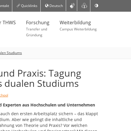
ntakt
Quicklinks
Deutsch
er THWS
Forschung
Weiterbildung
Transfer und
Campus Weiterbildung
Gründung
alen Studiums
und Praxis: Tagung
s dualen Studiums
chool
nd Experten aus Hochschulen und Unternehmen
auch den ersten Arbeitsplatz sichern – das klappt
ium. Aber wie gelingt die inhaltliche und
zahnung von Theorie und Praxis? Vor welchen