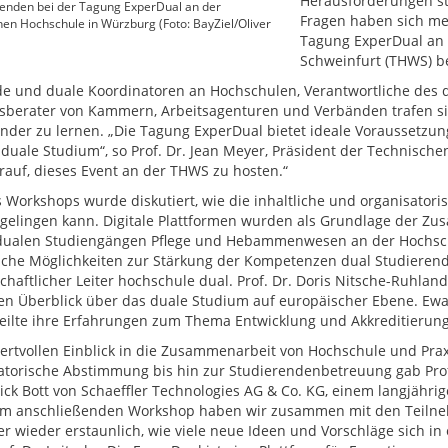
Herausforderungen st
enden bei der Tagung ExperDual an der
Fragen haben sich me
en Hochschule in Würzburg (Foto: BayZiel/Oliver
Tagung ExperDual an
Schweinfurt (THWS) be
e und duale Koordinatoren an Hochschulen, Verantwortliche des
sberater von Kammern, Arbeitsagenturen und Verbänden trafen si
nder zu lernen. „Die Tagung ExperDual bietet ideale Voraussetzu
duale Studium“, so Prof. Dr. Jean Meyer, Präsident der Technisch
arauf, dieses Event an der THWS zu hosten.“
s Workshops wurde diskutiert, wie die inhaltliche und organisato
 gelingen kann. Digitale Plattformen wurden als Grundlage der Zusa
dualen Studiengängen Pflege und Hebammenwesen an der Hochsc
sche Möglichkeiten zur Stärkung der Kompetenzen dual Studierende
chaftlicher Leiter hochschule dual. Prof. Dr. Doris Nitsche-Ruhl
en Überblick über das duale Studium auf europäischer Ebene. Ew
 teilte ihre Erfahrungen zum Thema Entwicklung und Akkreditierun
ertvollen Einblick in die Zusammenarbeit von Hochschule und Praxi
atorische Abstimmung bis hin zur Studierendenbetreuung gab Pro
rick Bott von Schaeffler Technologies AG & Co. KG, einem langjähr
em anschließenden Workshop haben wir zusammen mit den Teilne
er wieder erstaunlich, wie viele neue Ideen und Vorschläge sich 