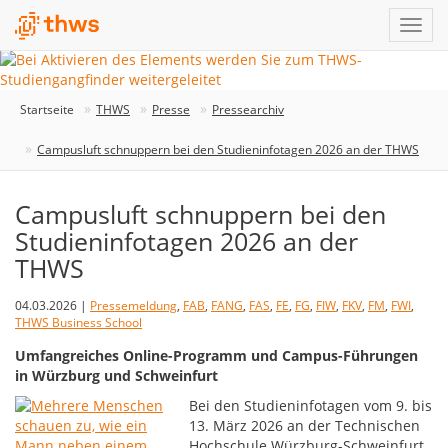
Startseite
THWS
Presse
Pressearchiv
Campusluft schnuppern bei den Studieninfotagen 2026 an der THWS
Campusluft schnuppern bei den
Studieninfotagen 2026 an der
THWS
04.03.2026 |
Pressemeldung
,
FAB
,
FANG
,
FAS
,
FE
,
FG
,
FIW
,
FKV
,
FM
,
FWI
,
THWS Business School
Umfangreiches Online-Programm und Campus-Führungen
in Würzburg und Schweinfurt
Bei den Studieninfotagen vom 9. bis
13. März 2026 an der Technischen
Hochschule Würzburg-Schweinfurt