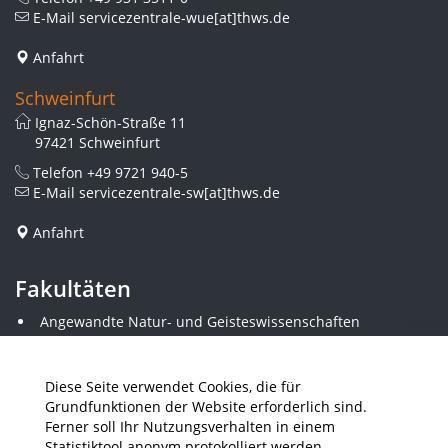
E-Mail
servicezentrale-wue[at]thws.de
Anfahrt
Schweinfurt
Ignaz-Schön-Straße 11
97421 Schweinfurt
Telefon
+49 9721 940-5
E-Mail
servicezentrale-sw[at]thws.de
Anfahrt
Fakultäten
Angewandte Natur- und Geisteswissenschaften
Angewandte Sozialwissenschaften
Architektur und Bauingenieurwesen
Elektrotechnik
Diese Seite verwendet Cookies, die für
Gestaltung
Grundfunktionen der Website erforderlich sind.
Informatik und Wirtschaftsinformatik
Ferner soll Ihr Nutzungsverhalten in einem
Kunststofftechnik und Vermessung
Statistiktool anonym protokolliert werden.