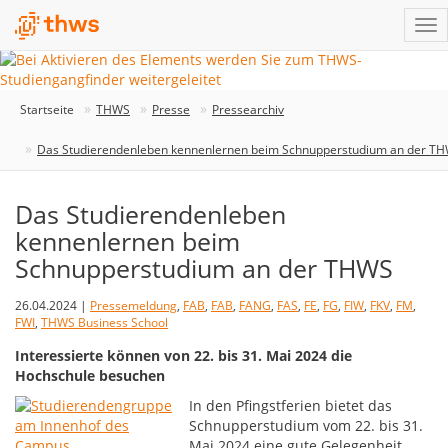
Startseite
THWS
Presse
Pressearchiv
Das Studierendenleben kennenlernen beim Schnupperstudium an der T
Das Studierendenleben
kennenlernen beim
Schnupperstudium an der THWS
26.04.2024 |
Pressemeldung
,
FAB
,
FAB
,
FANG
,
FAS
,
FE
,
FG
,
FIW
,
FKV
,
FM
,
FWI
,
THWS Business School
Interessierte können von 22. bis 31. Mai 2024 die
Hochschule besuchen
In den Pfingstferien bietet das
Schnupperstudium vom 22. bis 31.
Mai 2024 eine gute Gelegenheit,