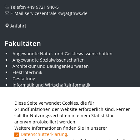
Telefon
+49 9721 940-5
E-Mail
servicezentrale-sw[at]thws.de
Anfahrt
Fakultäten
Angewandte Natur- und Geisteswissenschaften
Angewandte Sozialwissenschaften
Architektur und Bauingenieurwesen
Elektrotechnik
Gestaltung
Informatik und Wirtschaftsinformatik
Kunststofftechnik und Vermessung
Maschinenbau
Diese Seite verwendet Cookies, die für
THWS Business School
Grundfunktionen der Website erforderlich sind. Ferner
Wirtschaftsingenieurwesen
soll Ihr Nutzungsverhalten in einem Statistiktool
anonym protokolliert werden.
Weitere Informationen finden Sie in unserer
Presse
Stellenausschreibungen
Intranet
THWS Store
Datenschutzerklärung
.