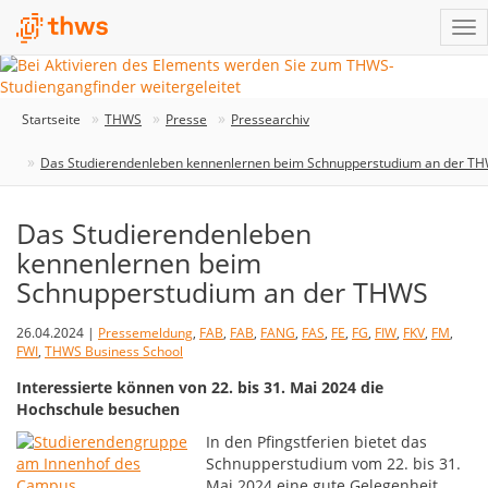
Startseite
THWS
Presse
Pressearchiv
Das Studierendenleben kennenlernen beim Schnupperstudium an der T
Das Studierendenleben
kennenlernen beim
Schnupperstudium an der THWS
26.04.2024 |
Pressemeldung
,
FAB
,
FAB
,
FANG
,
FAS
,
FE
,
FG
,
FIW
,
FKV
,
FM
,
FWI
,
THWS Business School
Interessierte können von 22. bis 31. Mai 2024 die
Hochschule besuchen
In den Pfingstferien bietet das
Schnupperstudium vom 22. bis 31.
Mai 2024 eine gute Gelegenheit,