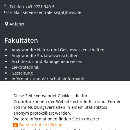
Telefon
+49 9721 940-5
E-Mail
servicezentrale-sw[at]thws.de
Anfahrt
Fakultäten
Angewandte Natur- und Geisteswissenschaften
Angewandte Sozialwissenschaften
Architektur und Bauingenieurwesen
Elektrotechnik
Gestaltung
Informatik und Wirtschaftsinformatik
Kunststofftechnik und Vermessung
Maschinenbau
Diese Seite verwendet Cookies, die für
THWS Business School
Grundfunktionen der Website erforderlich sind. Ferner
Wirtschaftsingenieurwesen
soll Ihr Nutzungsverhalten in einem Statistiktool
anonym protokolliert werden.
Weitere Informationen finden Sie in unserer
Presse
Stellenausschreibungen
Intranet
THWS Store
Datenschutzerklärung
.