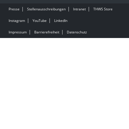
Presse
Stellenausschreibungen
Intranet
THWS Store
Instagram
YouTube
LinkedIn
Impressum
Barrierefreiheit
Datenschutz