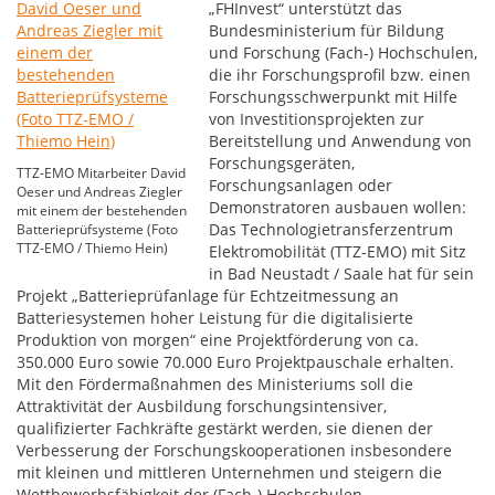
„FHInvest“ unterstützt das
Bundesministerium für Bildung
und Forschung (Fach-) Hochschulen,
die ihr Forschungsprofil bzw. einen
Forschungsschwerpunkt mit Hilfe
von Investitionsprojekten zur
Bereitstellung und Anwendung von
Forschungsgeräten,
TTZ-EMO Mitarbeiter David
Forschungsanlagen oder
Oeser und Andreas Ziegler
Demonstratoren ausbauen wollen:
mit einem der bestehenden
Das Technologietransferzentrum
Batterieprüfsysteme (Foto
TTZ-EMO / Thiemo Hein)
Elektromobilität (TTZ-EMO) mit Sitz
in Bad Neustadt / Saale hat für sein
Projekt „Batterieprüfanlage für Echtzeitmessung an
Batteriesystemen hoher Leistung für die digitalisierte
Produktion von morgen“ eine Projektförderung von ca.
350.000 Euro sowie 70.000 Euro Projektpauschale erhalten.
Mit den Fördermaßnahmen des Ministeriums soll die
Attraktivität der Ausbildung forschungsintensiver,
qualifizierter Fachkräfte gestärkt werden, sie dienen der
Verbesserung der Forschungskooperationen insbesondere
mit kleinen und mittleren Unternehmen und steigern die
Wettbewerbsfähigkeit der (Fach-) Hochschulen.