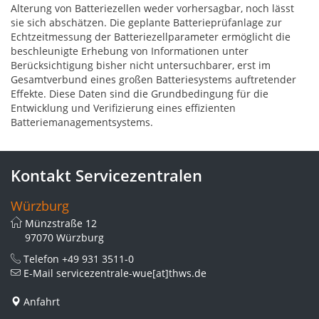
Alterung von Batteriezellen weder vorhersagbar, noch lässt
sie sich abschätzen. Die geplante Batterieprüfanlage zur
Echtzeitmessung der Batteriezellparameter ermöglicht die
beschleunigte Erhebung von Informationen unter
Berücksichtigung bisher nicht untersuchbarer, erst im
Gesamtverbund eines großen Batteriesystems auftretender
Effekte. Diese Daten sind die Grundbedingung für die
Entwicklung und Verifizierung eines effizienten
Batteriemanagementsystems.
Kontakt Servicezentralen
Würzburg
Münzstraße 12
97070 Würzburg
Telefon
+49 931 3511-0
E-Mail
servicezentrale-wue[at]thws.de
Anfahrt