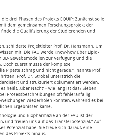
 die drei Phasen des Projekts EQUIP: Zunächst solle
se mit dem gemeinsamen Forschungsprojekt der
 finde die Qualifizierung der Studierenden und
, schilderte Projektleiter Prof. Dr. Hansmann. Um
 Wissen mit: Die FAU werde Know-how über Lipid-
 von 3D-Gewebemodellen zur Verfügung und die
n. Doch zuerst müsse der komplexe
ie Pipette schräg und nicht gerade?“, nannte Prof.
itten. Prof. Dr. Strobel unterstrich die
rdisiert und strukturiert dokumentiert werden,
s heißt, ,über Nacht‘ – wie lang ist das? Sieben
bei Prozessbeschreibungen oft fehleranfällig.
Abweichungen wiederholen könnten, während es bei
lichen Ergebnissen käme.
hnologie und Biopharmazie an der FAU ist der
in, und freuen uns auf das Transferpotenzial.“ Auf
es Potenzial habe. Sie freue sich darauf, eine
en des Projekts hinaus.