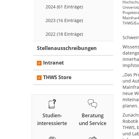
Hochschul
2024 (61 Einträge)
Universit
Projekttr
Mainfrank
2023 (16 Einträge)
THWS/Eva
2022 (18 Einträge)
Schwein
Wissens
Stellenausschreibungen
datenge
innerha
Intranet
Impfsto
„Das Pr
THWS Store
und Aut
Mainfra
neue We
miteina
planen.
Studien-
Beratung
Zunächs
Robotik
interessierte
und Service
THWS, b
und Lab