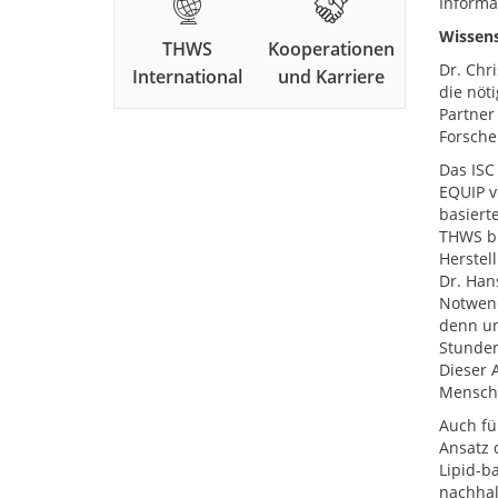
Informa
Wissens
THWS
Kooperationen
Dr. Chr
International
und Karriere
die nöt
Partner
Forsche
Das ISC
EQUIP v
basiert
THWS br
Herstel
Dr. Hans
Notwend
denn un
Stunden
Dieser 
Mensche
Auch fü
Ansatz 
Lipid-ba
nachhal