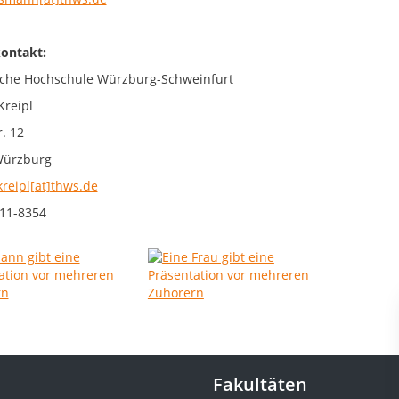
ontakt:
che Hochschule Würzburg-Schweinfurt
Kreipl
. 12
Würzburg
kreipl[at]thws.de
11-8354
Fakultäten