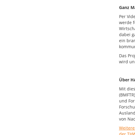
Ganz Ma
Per Vid
werde f
Wirtsch
dabei g
ein bra
kommuni
Das Pro
wird un
Über H
Mit die
(BMFTR)
und For
Forschu
Ausland
von Nac
Weitere
der TH