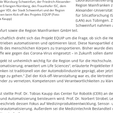
Laborautomatisierung 
e Würzburg-Schweinfurt, der Friedrich-Alexander-
Region Mainfranken zu
ät Erlangen-Nürnberg, des Fraunhofer ISC, dem
Alexander-Universität
äger VDI, der Stadt Schweinfurt und der Region
en beim Kick-off des Projekts EQUIP (Foto:
für Silicatforschung 
 Kaupp)
(LAN) aus Tübingen. 
Schweinfurt nahmen a
furt sowie die Region Mainfranken GmbH teil.
chaftlich dreht sich das Projekt EQUIP um die Frage, ob sich die H
trieben automatisieren und optimieren lässt. Diese Nanopartikel di
lb des menschlichen Körpers zu transportieren. Bisher wurde dies
ffe wie gegen das Corona-Virus eingesetzt – in Zukunft sollen dam
ojekt ist unheimlich wichtig für die Region und für die Hochschule.
omatisierung, erweitert um Life Sciences“, erläuterte Projektleite
nken ist traditionell von der Automobilindustrie geprägt, aber jet
ge zu gehen.“ Ziel der Kick-off-Veranstaltung war es, die Vertreter
nder zu vernetzen, Kompetenzen und Verantwortlichkeiten zu klär
t stellte Prof. Dr. Tobias Kaupp das Center für Robotik (CERI) an 
 und Automatisierung beisteuern wird. Prof. Dr. Norbert Strobel, Le
eschrieb dessen Fokus auf Medizinprodukteentwicklung, Sensor- u
orautomatisierung. Außerdem sei die Medizintechnik Bestandteil 