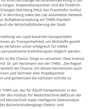
für eine nachhaltige Fachkräfteentwicklung in der
 sorgen. Kooperationspartner sind die Friedrich-
 Erlangen-Nürnberg (FAU), das Fraunhofer-Institut
ISC in Würzburg sowie das Lab Automation Network
Zur Auftaktveranstaltung am THWS-Standort
uch die Wirtschaftsförderung der Stadt
erstellung von Lipid-basierten Nanopartikeln
enen als Transportvehikel, um Wirkstoffe gezielt
es Verfahren schon erfolgreich für mRNA-
it personalisierte Krebstherapien möglich werden.
 Es ist die Chance, Dinge zu vernetzen: Data Science
r Prof. Dr. Jan Hansmann von der THWS. „Die Region
zt besteht die Chance, mit diesen Kenntnissen auch
innen und Vertreter aller Projektpartner
en und gemeinsam die nächsten Schritte zu
der THWS vor, das für EQUIP Kompetenzen in der
iter des Instituts für Medizintechnik (IMES) an der
nd Messtechnik sowie intelligente Datenanalyse
des Bachelorstudiengangs Elektro- und