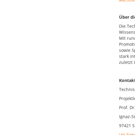
Über d
Die Tec
Wissens
Mit run
Promoti
sowie S
stark i
zuletzt
Kontakt
Technis
Projekt
Prof. D
Ignaz-S
97421 S
jan.han