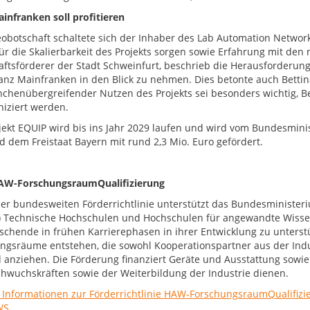
infranken soll profitieren
eobotschaft schaltete sich der Inhaber des Lab Automation Networ
ür die Skalierbarkeit des Projekts sorgen sowie Erfahrung mit den 
aftsförderer der Stadt Schweinfurt, beschrieb die Herausforderung
anz Mainfranken in den Blick zu nehmen. Dies betonte auch Bett
nchenübergreifender Nutzen des Projekts sei besonders wichtig, Be
ziert werden.
jekt EQUIP wird bis ins Jahr 2029 laufen und wird vom Bundesmin
d dem Freistaat Bayern mit rund 2,3 Mio. Euro gefördert.
AW-ForschungsraumQualifizierung
ser bundesweiten Förderrichtlinie unterstützt das Bundesministe
 Technische Hochschulen und Hochschulen für angewandte Wissens
schende in frühen Karrierephasen in ihrer Entwicklung zu unterst
ngsräume entstehen, die sowohl Kooperationspartner aus der Indu
 anziehen. Die Förderung finanziert Geräte und Ausstattung sowie P
hwuchskräften sowie der Weiterbildung der Industrie dienen.
 Informationen zur Förderrichtlinie HAW-ForschungsraumQualifizi
WS