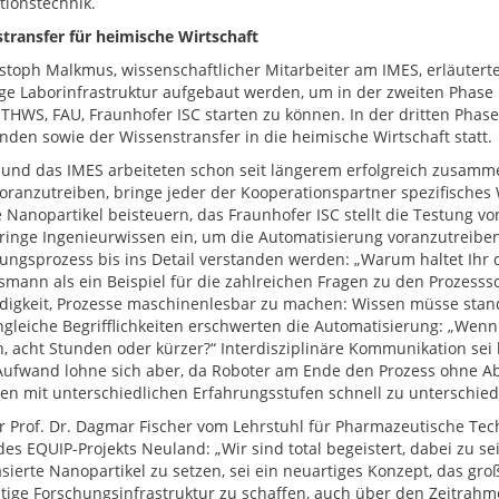
tionstechnik.
transfer für heimische Wirtschaft
istoph Malkmus, wissenschaftlicher Mitarbeiter am IMES, erläuterte
ige Laborinfrastruktur aufgebaut werden, um in der zweiten Pha
 THWS, FAU, Fraunhofer ISC starten zu können. In der dritten Phase
nden sowie der Wissenstransfer in die heimische Wirtschaft statt.
 und das IMES arbeiteten schon seit längerem erfolgreich zusammen
oranzutreiben, bringe jeder der Kooperationspartner spezifisches
e Nanopartikel beisteuern, das Fraunhofer ISC stellt die Testung
inge Ingenieurwissen ein, um die Automatisierung voranzutreibe
lungsprozess bis ins Detail verstanden werden: „Warum haltet Ihr d
mann als ein Beispiel für die zahlreichen Fragen zu den Prozessschr
igkeit, Prozesse maschinenlesbar zu machen: Wissen müsse standa
gleiche Begrifflichkeiten erschwerten die Automatisierung: „Wenn e
, acht Stunden oder kürzer?“ Interdisziplinäre Kommunikation sei 
Aufwand lohne sich aber, da Roboter am Ende den Prozess ohne 
n mit unterschiedlichen Erfahrungsstufen schnell zu unterschied
r Prof. Dr. Dagmar Fischer vom Lehrstuhl für Pharmazeutische Tec
des EQUIP-Projekts Neuland: „Wir sind total begeistert, dabei zu se
sierte Nanopartikel zu setzen, sei ein neuartiges Konzept, das groß
tige Forschungsinfrastruktur zu schaffen, auch über den Zeitrahm