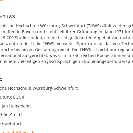
ie THWS
hnische Hochschule Würzburg-Schweinfurt (THWS) zählt zu den g
chaften in Bayern und steht seit ihrer Gründung im Jahr 1971 fü
d 9.200 Studierenden, einem breit gefächerten Angebot von mehr 
onszentren deckt die THWS ein weites Spektrum ab, das von Techni
prache bis hin zu Gestaltung reicht. Die THWS ist nicht nur region
nternational ausgerichtet, was sich in zahlreichen Kooperationen
 in einem vielseitigen englischsprachigen Studienangebot widerspie
:
che Hochschule Würzburg-Schweinfurt
leitung EQUIP
r. Jan Hansmann
chön-Str. 11
chweinfurt
smann[at]thws.de