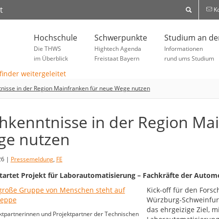
t
Ko
Hochschule
Schwerpunkte
Studium an d
Die THWS
Hightech Agenda
Informationen
im Überblick
Freistaat Bayern
rund ums Studium
nisse in der Region Mainfranken für neue Wege nutzen
hkenntnisse in der Region Ma
e nutzen
26 |
Pressemeldung
,
FE
artet Projekt für Laborautomatisierung – Fachkräfte der Automob
Kick-off für den For
Würzburg-Schweinfurt
das ehrgeizige Ziel, 
ktpartnerinnen und Projektpartner der Technischen