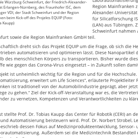
Laborautomatisierung 
e Würzburg-Schweinfurt, der Friedrich-Alexander-
Region Mainfranken zu
ät Erlangen-Nürnberg, des Fraunhofer ISC, dem
Alexander-Universität
äger VDI, der Stadt Schweinfurt und der Region
en beim Kick-off des Projekts EQUIP (Foto:
für Silicatforschung 
 Kaupp)
(LAN) aus Tübingen. 
Schweinfurt nahmen a
furt sowie die Region Mainfranken GmbH teil.
chaftlich dreht sich das Projekt EQUIP um die Frage, ob sich die H
trieben automatisieren und optimieren lässt. Diese Nanopartikel di
lb des menschlichen Körpers zu transportieren. Bisher wurde dies
ffe wie gegen das Corona-Virus eingesetzt – in Zukunft sollen dam
ojekt ist unheimlich wichtig für die Region und für die Hochschule.
omatisierung, erweitert um Life Sciences“, erläuterte Projektleite
nken ist traditionell von der Automobilindustrie geprägt, aber jet
ge zu gehen.“ Ziel der Kick-off-Veranstaltung war es, die Vertreter
nder zu vernetzen, Kompetenzen und Verantwortlichkeiten zu klär
t stellte Prof. Dr. Tobias Kaupp das Center für Robotik (CERI) an 
 und Automatisierung beisteuern wird. Prof. Dr. Norbert Strobel, Le
eschrieb dessen Fokus auf Medizinprodukteentwicklung, Sensor- u
orautomatisierung. Außerdem sei die Medizintechnik Bestandteil 