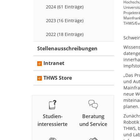
Hochschul
2024 (61 Einträge)
Universit
Projekttr
Mainfrank
2023 (16 Einträge)
THWS/Eva
2022 (18 Einträge)
Schwein
Wissens
Stellenausschreibungen
datenge
innerha
Intranet
Impfsto
„Das Pr
THWS Store
und Aut
Mainfra
neue We
miteina
planen.
Studien-
Beratung
Zunächs
Robotik
interessierte
und Service
THWS, b
und Lab