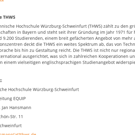
ie THWS
hnische Hochschule Würzburg-Schweinfurt (THWS) zählt zu den g
chaften in Bayern und steht seit ihrer Gründung im Jahr 1971 fü
d 9.200 Studierenden, einem breit gefächerten Angebot von mehr 
onszentren deckt die THWS ein weites Spektrum ab, das von Techni
prache bis hin zu Gestaltung reicht. Die THWS ist nicht nur region
nternational ausgerichtet, was sich in zahlreichen Kooperationen
 in einem vielseitigen englischsprachigen Studienangebot widerspie
:
che Hochschule Würzburg-Schweinfurt
leitung EQUIP
r. Jan Hansmann
chön-Str. 11
chweinfurt
smann[at]thws.de