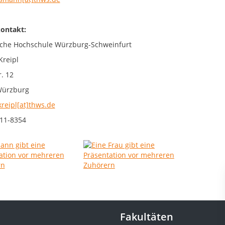
ontakt:
che Hochschule Würzburg-Schweinfurt
Kreipl
. 12
Würzburg
kreipl[at]thws.de
11-8354
Fakultäten