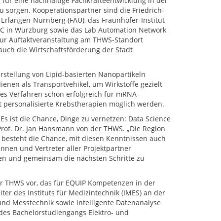
für eine nachhaltige Fachkräfteentwicklung in der
 sorgen. Kooperationspartner sind die Friedrich-
 Erlangen-Nürnberg (FAU), das Fraunhofer-Institut
ISC in Würzburg sowie das Lab Automation Network
Zur Auftaktveranstaltung am THWS-Standort
uch die Wirtschaftsförderung der Stadt
erstellung von Lipid-basierten Nanopartikeln
enen als Transportvehikel, um Wirkstoffe gezielt
es Verfahren schon erfolgreich für mRNA-
it personalisierte Krebstherapien möglich werden.
 Es ist die Chance, Dinge zu vernetzen: Data Science
r Prof. Dr. Jan Hansmann von der THWS. „Die Region
zt besteht die Chance, mit diesen Kenntnissen auch
innen und Vertreter aller Projektpartner
en und gemeinsam die nächsten Schritte zu
der THWS vor, das für EQUIP Kompetenzen in der
iter des Instituts für Medizintechnik (IMES) an der
nd Messtechnik sowie intelligente Datenanalyse
des Bachelorstudiengangs Elektro- und