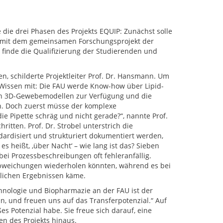
 die drei Phasen des Projekts EQUIP: Zunächst solle
se mit dem gemeinsamen Forschungsprojekt der
 finde die Qualifizierung der Studierenden und
, schilderte Projektleiter Prof. Dr. Hansmann. Um
 Wissen mit: Die FAU werde Know-how über Lipid-
 von 3D-Gewebemodellen zur Verfügung und die
n. Doch zuerst müsse der komplexe
ie Pipette schräg und nicht gerade?“, nannte Prof.
itten. Prof. Dr. Strobel unterstrich die
rdisiert und strukturiert dokumentiert werden,
s heißt, ,über Nacht‘ – wie lang ist das? Sieben
bei Prozessbeschreibungen oft fehleranfällig.
Abweichungen wiederholen könnten, während es bei
lichen Ergebnissen käme.
hnologie und Biopharmazie an der FAU ist der
in, und freuen uns auf das Transferpotenzial.“ Auf
es Potenzial habe. Sie freue sich darauf, eine
en des Projekts hinaus.