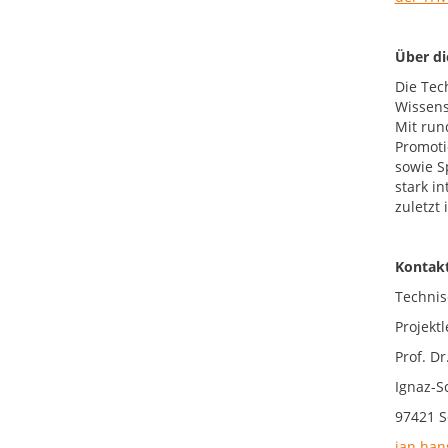
Über d
Die Tec
Wissens
Mit run
Promoti
sowie S
stark i
zuletzt
Kontakt
Technis
Projekt
Prof. D
Ignaz-S
97421 S
jan.han