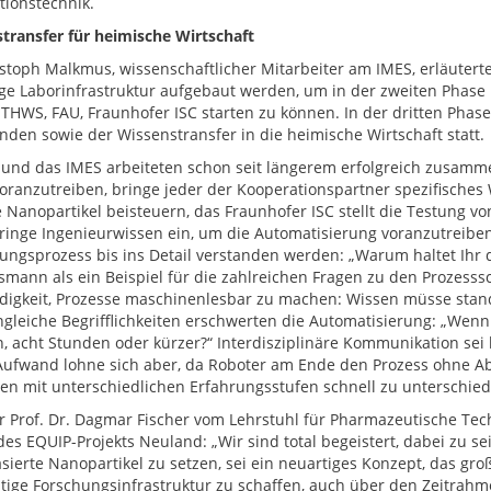
tionstechnik.
transfer für heimische Wirtschaft
istoph Malkmus, wissenschaftlicher Mitarbeiter am IMES, erläuterte
ige Laborinfrastruktur aufgebaut werden, um in der zweiten Pha
 THWS, FAU, Fraunhofer ISC starten zu können. In der dritten Phase
nden sowie der Wissenstransfer in die heimische Wirtschaft statt.
 und das IMES arbeiteten schon seit längerem erfolgreich zusammen
oranzutreiben, bringe jeder der Kooperationspartner spezifisches
e Nanopartikel beisteuern, das Fraunhofer ISC stellt die Testung
inge Ingenieurwissen ein, um die Automatisierung voranzutreibe
lungsprozess bis ins Detail verstanden werden: „Warum haltet Ihr d
mann als ein Beispiel für die zahlreichen Fragen zu den Prozessschr
igkeit, Prozesse maschinenlesbar zu machen: Wissen müsse standa
gleiche Begrifflichkeiten erschwerten die Automatisierung: „Wenn e
, acht Stunden oder kürzer?“ Interdisziplinäre Kommunikation sei 
Aufwand lohne sich aber, da Roboter am Ende den Prozess ohne 
n mit unterschiedlichen Erfahrungsstufen schnell zu unterschied
r Prof. Dr. Dagmar Fischer vom Lehrstuhl für Pharmazeutische Tec
des EQUIP-Projekts Neuland: „Wir sind total begeistert, dabei zu se
sierte Nanopartikel zu setzen, sei ein neuartiges Konzept, das groß
tige Forschungsinfrastruktur zu schaffen, auch über den Zeitrahm