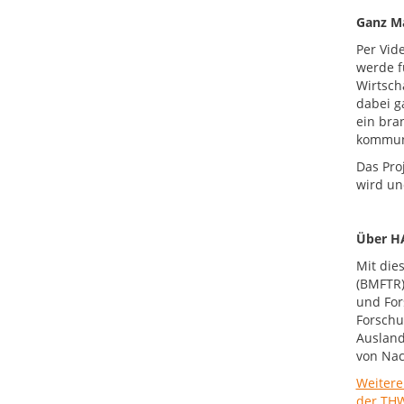
Ganz Ma
Per Vid
werde f
Wirtsch
dabei g
ein bra
kommuni
Das Pro
wird un
Über H
Mit die
(BMFTR)
und For
Forschu
Ausland
von Nac
Weitere
der TH