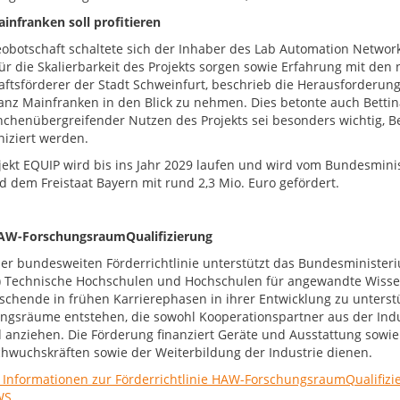
infranken soll profitieren
eobotschaft schaltete sich der Inhaber des Lab Automation Networ
ür die Skalierbarkeit des Projekts sorgen sowie Erfahrung mit den 
aftsförderer der Stadt Schweinfurt, beschrieb die Herausforderung
anz Mainfranken in den Blick zu nehmen. Dies betonte auch Bett
nchenübergreifender Nutzen des Projekts sei besonders wichtig, Be
ziert werden.
jekt EQUIP wird bis ins Jahr 2029 laufen und wird vom Bundesmin
d dem Freistaat Bayern mit rund 2,3 Mio. Euro gefördert.
AW-ForschungsraumQualifizierung
ser bundesweiten Förderrichtlinie unterstützt das Bundesministe
 Technische Hochschulen und Hochschulen für angewandte Wissens
schende in frühen Karrierephasen in ihrer Entwicklung zu unterst
ngsräume entstehen, die sowohl Kooperationspartner aus der Indu
 anziehen. Die Förderung finanziert Geräte und Ausstattung sowie P
hwuchskräften sowie der Weiterbildung der Industrie dienen.
 Informationen zur Förderrichtlinie HAW-ForschungsraumQualifizi
WS