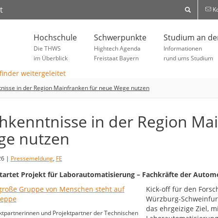
t
Ko
Hochschule
Schwerpunkte
Studium an d
Die THWS
Hightech Agenda
Informationen
im Überblick
Freistaat Bayern
rund ums Studium
nisse in der Region Mainfranken für neue Wege nutzen
hkenntnisse in der Region Ma
e nutzen
26 |
Pressemeldung
,
FE
artet Projekt für Laborautomatisierung – Fachkräfte der Automob
Kick-off für den For
Würzburg-Schweinfurt
das ehrgeizige Ziel, 
ktpartnerinnen und Projektpartner der Technischen