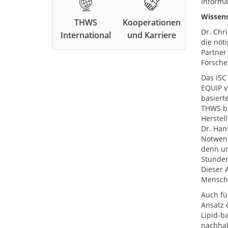
Informa
Wissens
THWS
Kooperationen
Dr. Chr
International
und Karriere
die nöt
Partner
Forsche
Das ISC
EQUIP v
basiert
THWS br
Herstel
Dr. Hans
Notwend
denn un
Stunden
Dieser 
Mensche
Auch fü
Ansatz 
Lipid-ba
nachhal