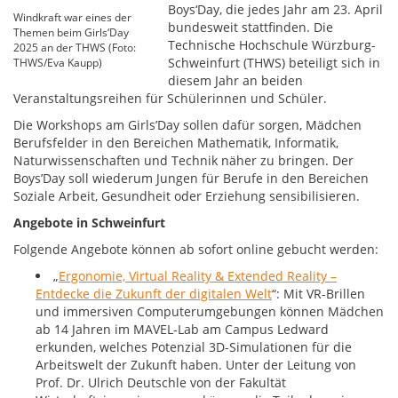
Boys‘Day, die jedes Jahr am 23. April
Windkraft war eines der
bundesweit stattfinden. Die
Themen beim Girls‘Day
Technische Hochschule Würzburg-
2025 an der THWS (Foto:
Schweinfurt (THWS) beteiligt sich in
THWS/Eva Kaupp)
diesem Jahr an beiden
Veranstaltungsreihen für Schülerinnen und Schüler.
Die Workshops am Girls’Day sollen dafür sorgen, Mädchen
Berufsfelder in den Bereichen Mathematik, Informatik,
Naturwissenschaften und Technik näher zu bringen. Der
Boys’Day soll wiederum Jungen für Berufe in den Bereichen
Soziale Arbeit, Gesundheit oder Erziehung sensibilisieren.
Angebote in Schweinfurt
Folgende Angebote können ab sofort online gebucht werden:
„
Ergonomie, Virtual Reality & Extended Reality –
Entdecke die Zukunft der digitalen Welt
“: Mit VR-Brillen
und immersiven Computerumgebungen können Mädchen
ab 14 Jahren im MAVEL-Lab am Campus Ledward
erkunden, welches Potenzial 3D-Simulationen für die
Arbeitswelt der Zukunft haben. Unter der Leitung von
Prof. Dr. Ulrich Deutschle von der Fakultät