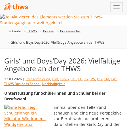
Startseite
THWS
Presse
Pressearchiv
Girls‘ und Boys‘Day 2026: Vielfältige Angebote an der THWS
Girls‘ und Boys‘Day 2026: Vielfältige
Angebote an der THWS
13.03.2026 |
Pressemeldung
,
FAB
,
FANG
,
FAS
,
FE
,
FG
,
FIW
,
FKV
,
FM
,
FWI
,
THWS Business School
,
Nachhaltigkeit
Unterstützung für Schülerinnen und Schüler bei der
Berufswahl
Einmal über den Tellerrand
schauen und eine neue Perspektive
zur Berufswahl ausprobieren –
dafür stehen der Girls‘Day und der