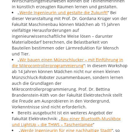
Wirtschaftsingenieurwesen können die Teilnehmerinnen
in künstlich erzeugten Räumen lernen und gestalten.
„
Werde Ingenieurin und gestalte die Zukunft!
“ Bei
dieser Veranstaltung mit Prof. Dr. Gordana Krüger von der
Fakultät Maschinenbau können Mädchen ab 15 Jahren
vielfältige Herausforderungen auf
ingenieurwissenschaftliche Weise lösen – darunter
Materialbedarf berechnen, die Belastbarkeit von
Bauteilen bestimmen oder Lärmreduktion für Mensch
und Tier.
„
Wir bauen einen Münzschlucker – mit Einführung in
die Mikrocontrollerprogrammierung
“: In diesem Workshop
ab 14 Jahren können Mädchen nicht nur einen kleinen
Münzschluck-Roboter zusammenbauen, sondern lernen
auch die Grundlagen der
Mikrocontrollerprogrammierung. Prof. Dr. Bettina
Brandenstein-Köth von der Fakultät Elektrotechnik stellt
die Freude am Ausprobieren in den Vordergrund,
Vorkenntnisse sind nicht erforderlich.
Bereits ausgebucht ist ein weiteres Angebot der
Fakultät Elektrotechnik: „
Bau einer Bluetooth-Musikbox
und LightUp – die THWS – Taschenlampe
“
„
Werde Ingenieurin für eine nachhaltige Stadt!
“, so