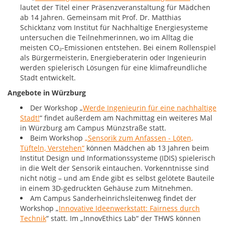
lautet der Titel einer Präsenzveranstaltung für Mädchen
ab 14 Jahren. Gemeinsam mit Prof. Dr. Matthias
Schicktanz vom Institut für Nachhaltige Energiesysteme
untersuchen die Teilnehmerinnen, wo im Alltag die
meisten CO₂-Emissionen entstehen. Bei einem Rollenspiel
als Bürgermeisterin, Energieberaterin oder Ingenieurin
werden spielerisch Lösungen für eine klimafreundliche
Stadt entwickelt.
Angebote in Würzburg
Der Workshop „
Werde Ingenieurin für eine nachhaltige
Stadt!
“ findet außerdem am Nachmittag ein weiteres Mal
in Würzburg am Campus Münzstraße statt.
Beim Workshop
„Sensorik zum Anfassen - Löten,
Tüfteln, Verstehen“
können Mädchen ab 13 Jahren beim
Institut Design und Informationssysteme (IDIS) spielerisch
in die Welt der Sensorik eintauchen. Vorkenntnisse sind
nicht nötig – und am Ende gibt es selbst gelötete Bauteile
in einem 3D-gedruckten Gehäuse zum Mitnehmen.
Am Campus Sanderheinrichsleitenweg findet der
Workshop „
Innovative Ideenwerkstatt: Fairness durch
Technik
“ statt. Im „InnovEthics Lab“ der THWS können