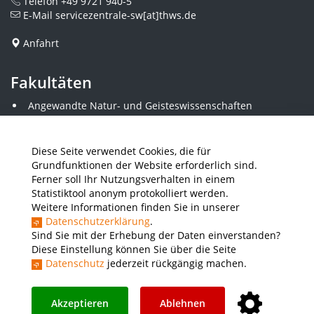
Telefon
+49 9721 940-5
E-Mail
servicezentrale-sw[at]thws.de
Anfahrt
Fakultäten
Angewandte Natur- und Geisteswissenschaften
Angewandte Sozialwissenschaften
Architektur und Bauingenieurwesen
Elektrotechnik
Diese Seite verwendet Cookies, die für
Gestaltung
Grundfunktionen der Website erforderlich sind.
Informatik und Wirtschaftsinformatik
Ferner soll Ihr Nutzungsverhalten in einem
Kunststofftechnik und Vermessung
Statistiktool anonym protokolliert werden.
Maschinenbau
Weitere Informationen finden Sie in unserer
THWS Business School
Datenschutzerklärung
.
Wirtschaftsingenieurwesen
Sind Sie mit der Erhebung der Daten einverstanden?
Diese Einstellung können Sie über die Seite
Datenschutz
jederzeit rückgängig machen.
Presse
Stellenausschreibungen
Intranet
THWS Store
Instagram
YouTube
LinkedIn
Akzeptieren
Ablehnen