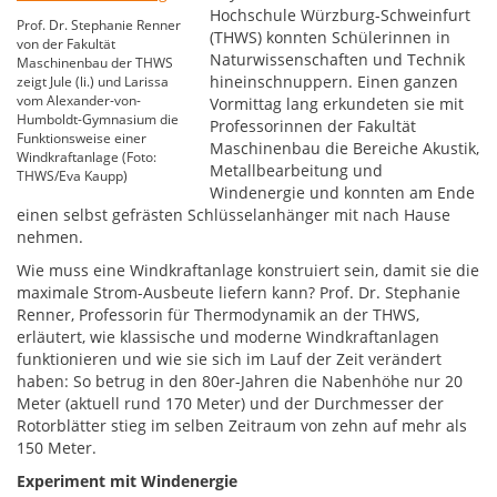
Hochschule Würzburg-Schweinfurt
Prof. Dr. Stephanie Renner
(THWS) konnten Schülerinnen in
von der Fakultät
Naturwissenschaften und Technik
Maschinenbau der THWS
hineinschnuppern. Einen ganzen
zeigt Jule (li.) und Larissa
vom Alexander-von-
Vormittag lang erkundeten sie mit
Humboldt-Gymnasium die
Professorinnen der Fakultät
Funktionsweise einer
Maschinenbau die Bereiche Akustik,
Windkraftanlage (Foto:
Metallbearbeitung und
THWS/Eva Kaupp)
Windenergie und konnten am Ende
einen selbst gefrästen Schlüsselanhänger mit nach Hause
nehmen.
Wie muss eine Windkraftanlage konstruiert sein, damit sie die
maximale Strom-Ausbeute liefern kann? Prof. Dr. Stephanie
Renner, Professorin für Thermodynamik an der THWS,
erläutert, wie klassische und moderne Windkraftanlagen
funktionieren und wie sie sich im Lauf der Zeit verändert
haben: So betrug in den 80er-Jahren die Nabenhöhe nur 20
Meter (aktuell rund 170 Meter) und der Durchmesser der
Rotorblätter stieg im selben Zeitraum von zehn auf mehr als
150 Meter.
Experiment mit Windenergie