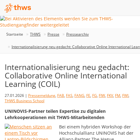
Startseite
THWS
Presse
Pressearchiv
Internationalisierung neu gedacht: Collaborative Online International Lear
Internationalisierung neu gedacht:
Collaborative Online International
Learning (COIL)
27.01.2026 |
Pressemeldung
,
FAB
,
FAS
,
FANG
,
FE
,
FG
,
FIW
,
FKV
,
FM
,
FWI
,
THWS Business School
UNINOVIS-Partner teilen Expertise zu digitalen
Lehrkooperationen mit THWS-Mitarbeitenden
Bei einem hybriden Workshop der
Hochschulallianz UNINOVIS hat der
Allianz-Partner The Hague