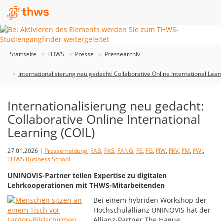
Startseite
THWS
Presse
Pressearchiv
Internationalisierung neu gedacht: Collaborative Online International Lear
Internationalisierung neu gedacht:
Collaborative Online International
Learning (COIL)
27.01.2026 |
Pressemeldung
,
FAB
,
FAS
,
FANG
,
FE
,
FG
,
FIW
,
FKV
,
FM
,
FWI
,
THWS Business School
UNINOVIS-Partner teilen Expertise zu digitalen
Lehrkooperationen mit THWS-Mitarbeitenden
Bei einem hybriden Workshop der
Hochschulallianz UNINOVIS hat der
Allianz-Partner The Hague