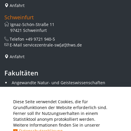
Anfahrt
Schweinfurt
Ignaz-Schön-Straße 11
97421 Schweinfurt
Telefon
+49 9721 940-5
E-Mail
servicezentrale-sw[at]thws.de
Anfahrt
Fakultäten
Angewandte Natur- und Geisteswissenschaften
Angewandte Sozialwissenschaften
Architektur und Bauingenieurwesen
Elektrotechnik
Diese Seite verwendet Cookies, die für
Gestaltung
Grundfunktionen der Website erforderlich sind.
Informatik und Wirtschaftsinformatik
Ferner soll Ihr Nutzungsverhalten in einem
Kunststofftechnik und Vermessung
Statistiktool anonym protokolliert werden.
Maschinenbau
Weitere Informationen finden Sie in unserer
THWS Business School
Datenschutzerklärung
.