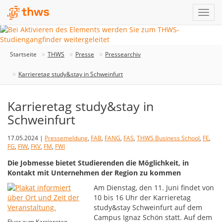
Startseite
THWS
Presse
Pressearchiv
Karrieretag study&stay in Schweinfurt
Karrieretag study&stay in
Schweinfurt
17.05.2024 |
Pressemeldung
,
FAB
,
FANG
,
FAS
,
THWS Business School
,
FE
,
FG
,
FIW
,
FKV
,
FM
,
FWI
Die Jobmesse bietet Studierenden die Möglichkeit, in
Kontakt mit Unternehmen der Region zu kommen
Am Dienstag, den 11. Juni findet von
10 bis 16 Uhr der Karrieretag
study&stay Schweinfurt auf dem
Campus Ignaz Schön statt. Auf dem
Flyer zum Karrieretag