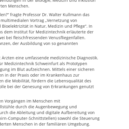
dungen in der Biologie, Medizin und Inklusion
rten Menschen.
en?“ fragte Professor Dr. Walter Kullmann das
 multimedialen Vortrag „Vernetzung von
Bioelektrizität in Natur, Medizin und Pflege“. In
 dem Institut für Medizintechnik erläuterte der
ei bei fleischfressenden Venusfliegenfallen.
flanzen, der Ausbildung von so genannten
 Ärzten eine umfassende medizinische Diagnostik.
für Medizintechnik Schweinfurt als Prototypen
igung im Blut aufzeichnen. Mittels einer sicheren
en in der Praxis oder im Krankenhaus zur
n die Mobilität, fördern die Lebensqualität des
olle bei der Genesung von Erkrankungen genutzt
chen Vorgängen im Menschen mit
ollstühle durch die Augenbewegung und
rch die Ableitung und digitale Aufbereitung von
irn-Computer-Schnittstellen) sowohl die Steuerung
nderten Menschen in der familiären Umgebung.