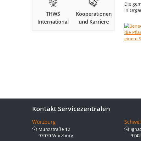
Die gem
in Orga
THWS
Kooperationen
International
und Karriere
Kontakt Servicezentralen
Würzburg
Schwei
Münzstraße 12
Igna
97070 Würzburg
9742