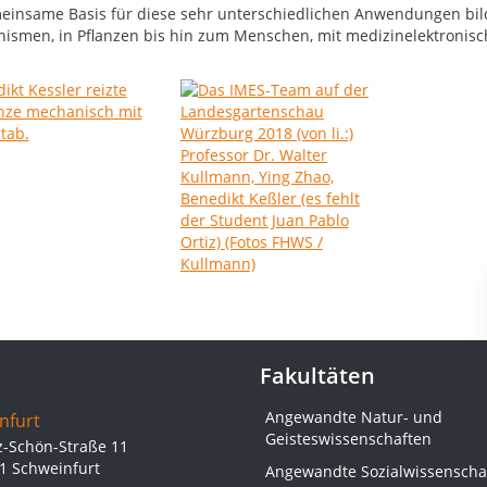
einsame Basis für diese sehr unterschiedlichen Anwendungen bilde
nismen, in Pflanzen bis hin zum Menschen, mit medizinelektronis
Fakultäten
Angewandte Natur- und
nfurt
Geisteswissenschaften
z-Schön-Straße 11
1 Schweinfurt
Angewandte Sozialwissenscha