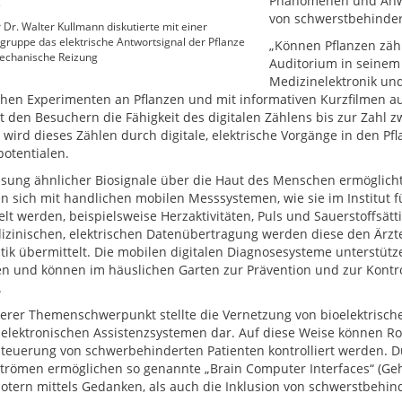
Phänomenen und Anwen
von schwerstbehinde
 Dr. Walter Kullmann diskutierte mit einer
ruppe das elektrische Antwortsignal der Pflanze
„Können Pflanzen zähl
mechanische Reizung
Auditorium in seinem
Medizinelektronik und 
chen Experimenten an Pflanzen und mit informativen Kurzfilmen aus
t den Besuchern die Fähigkeit des digitalen Zählens bis zur Zahl zw
 wird dieses Zählen durch digitale, elektrische Vorgänge in den P
potentialen.
sung ähnlicher Biosignale über die Haut des Menschen ermöglicht
en sich mit handlichen mobilen Messsystemen, wie sie im Institut 
elt werden, beispielsweise Herzaktivitäten, Puls und Sauerstoffsätt
izinischen, elektrischen Datenübertragung werden diese den Ärzt
tik übermittelt. Die mobilen digitalen Diagnosesysteme unterstütze
en und können im häuslichen Garten zur Prävention und zur Kontr
.
terer Themenschwerpunkt stellte die Vernetzung von bioelektris
elektronischen Assistenzsystemen dar. Auf diese Weise können R
teuerung von schwerbehinderten Patienten kontrolliert werden. Du
trömen ermöglichen so genannte „Brain Computer Interfaces“ (Geh
otern mittels Gedanken, als auch die Inklusion von schwerstbehi