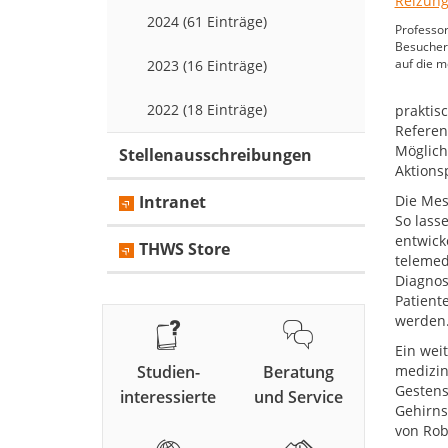
2024 (61 Einträge)
Professor
Besucherg
auf die 
2023 (16 Einträge)
2022 (18 Einträge)
praktis
Referen
Möglich
Stellenausschreibungen
Aktions
Intranet
Die Mes
So lass
entwick
THWS Store
telemed
Diagnos
Patient
werden
Ein wei
Studien-
Beratung
medizin
Gestens
interessierte
und Service
Gehirns
von Rob