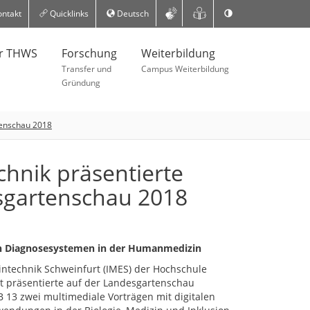
ntakt
Quicklinks
Deutsch
er THWS
Forschung
Weiterbildung
Transfer und
Campus Weiterbildung
Gründung
rtenschau 2018
chnik präsentierte
sgartenschau 2018
len Diagnosesystemen in der Humanmedizin
zintechnik Schweinfurt (IMES) der Hochschule
 präsentierte auf der Landesgartenschau
13 zwei multimediale Vorträgen mit digitalen