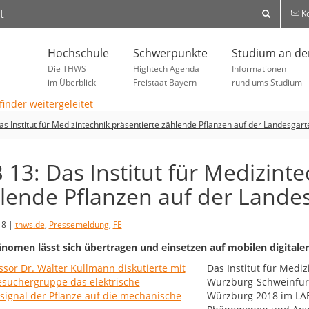
t
Ko
Hochschule
Schwerpunkte
Studium an d
Die THWS
Hightech Agenda
Informationen
im Überblick
Freistaat Bayern
rund ums Studium
as Institut für Medizintechnik präsentierte zählende Pflanzen auf der Landesga
 13: Das Institut für Medizinte
lende Pflanzen auf der Lande
18 |
thws.de
,
Pressemeldung
,
FE
nomen lässt sich übertragen und einsetzen auf mobilen digita
Das Institut für Medi
Würzburg-Schweinfurt
Würzburg 2018 im LAB 