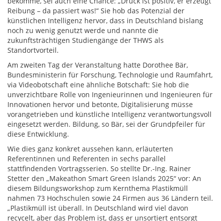
bekomme, sei auch eine Chance: „Druck ist positiv, er erzeugt
Reibung – da passiert was!“ Sie hob das Potenzial der
künstlichen Intelligenz hervor, dass in Deutschland bislang
noch zu wenig genutzt werde und nannte die
zukunftsträchtigen Studiengänge der THWS als
Standortvorteil.
Am zweiten Tag der Veranstaltung hatte Dorothee Bär,
Bundesministerin für Forschung, Technologie und Raumfahrt,
via Videobotschaft eine ähnliche Botschaft: Sie hob die
unverzichtbare Rolle von Ingenieurinnen und Ingenieuren für
Innovationen hervor und betonte, Digitalisierung müsse
vorangetrieben und künstliche Intelligenz verantwortungsvoll
eingesetzt werden. Bildung, so Bär, sei der Grundpfeiler für
diese Entwicklung.
Wie dies ganz konkret aussehen kann, erläuterten
Referentinnen und Referenten in sechs parallel
stattfindenden Vortragsserien. So stellte Dr.-Ing. Rainer
Stetter den „Makeathon Smart Green Islands 2025“ vor: An
diesem Bildungsworkshop zum Kernthema Plastikmüll
nahmen 73 Hochschulen sowie 24 Firmen aus 36 Ländern teil.
„Plastikmüll ist überall. In Deutschland wird viel davon
recycelt, aber das Problem ist, dass er unsortiert entsorgt