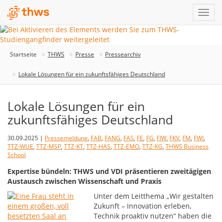
Startseite
THWS
Presse
Pressearchiv
Lokale Lösungen für ein zukunftsfähiges Deutschland
Lokale Lösungen für ein
zukunftsfähiges Deutschland
30.09.2025 |
Pressemeldung
,
FAB
,
FANG
,
FAS
,
FE
,
FG
,
FIW
,
FKV
,
FM
,
FWI
,
TTZ-WUE
,
TTZ-MSP
,
TTZ-KT
,
TTZ-HAS
,
TTZ-EMO
,
TTZ-KG
,
THWS Business
School
Expertise bündeln: THWS und VDI präsentieren zweitägigen
Austausch zwischen Wissenschaft und Praxis
Unter dem Leitthema „Wir gestalten
Zukunft – Innovation erleben,
Technik proaktiv nutzen“ haben die