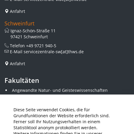
Anfahrt
Schweinfurt
Ignaz-Schön-Straße 11
97421 Schweinfurt
Telefon
+49 9721 940-5
E-Mail
servicezentrale-sw[at]thws.de
Anfahrt
Fakultäten
Angewandte Natur- und Geisteswissenschaften
Angewandte Sozialwissenschaften
Architektur und Bauingenieurwesen
Elektrotechnik
Diese Seite verwendet Cookies, die für
Gestaltung
Grundfunktionen der Website erforderlich sind.
Informatik und Wirtschaftsinformatik
Ferner soll Ihr Nutzungsverhalten in einem
Kunststofftechnik und Vermessung
Statistiktool anonym protokolliert werden.
Maschinenbau
Weitere Informationen finden Sie in unserer