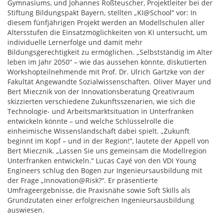
Gymnasiums, und Johannes Roßteuscher, Projektleiter bei der
Stiftung Bildungspakt Bayern, stellten „KI@School“ vor: In
diesem fünfjährigen Projekt werden an Modellschulen aller
Altersstufen die Einsatzmöglichkeiten von KI untersucht, um
individuelle Lernerfolge und damit mehr
Bildungsgerechtigkeit zu ermöglichen. „Selbstständig im Alter
leben im Jahr 2050“ – wie das aussehen könnte, diskutierten
Workshopteilnehmende mit Prof. Dr. Ulrich Gartzke von der
Fakultät Angewandte Sozialwissenschaften. Oliver Mayer und
Bert Miecznik von der Innovationsberatung Qreativraum
skizzierten verschiedene Zukunftsszenarien, wie sich die
Technologie- und Arbeitsmarktsituation in Unterfranken
entwickeln könnte – und welche Schlüsselrolle die
einheimische Wissenslandschaft dabei spielt. „Zukunft
beginnt im Kopf – und in der Region!“, lautete der Appell von
Bert Miecznik. „Lassen Sie uns gemeinsam die Modellregion
Unterfranken entwickeln.“ Lucas Cayé von den VDI Young
Engineers schlug den Bogen zur Ingenieursausbildung mit
der Frage „Innovation@Risk?“. Er präsentierte
Umfrageergebnisse, die Praxisnähe sowie Soft Skills als
Grundzutaten einer erfolgreichen Ingenieursausbildung
auswiesen.